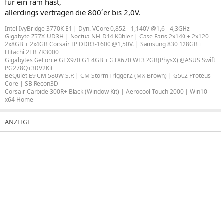
für ein ram hast,
allerdings vertragen die 800´er bis 2,0V.
Intel IvyBridge 3770K E1 | Dyn. VCore 0,852 - 1,140V @1,6 - 4,3GHz
Gigabyte Z77X-UD3H | Noctua NH-D14 Kühler | Case Fans 2x140 + 2x120
2x8GB + 2x4GB Corsair LP DDR3-1600 @1,50V. | Samsung 830 128GB +
Hitachi 2TB 7K3000
Gigabytes GeForce GTX970 G1 4GB + GTX670 WF3 2GB(PhysX) @ASUS Swift
PG278Q+3DV2Kit
BeQuiet E9 CM 580W S.P. | CM Storm TriggerZ (MX-Brown) | G502 Proteus
Core | SB Recon3D
Corsair Carbide 300R+ Black (Window-Kit) | Aerocool Touch 2000 | Win10
x64 Home