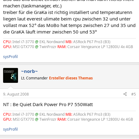
machen (taskmanager, etc.)
treiber für die GraKa ist richtig installiert und temperaturenn
liegen laut everest ulimate beim cpu zwischen 32 und unter
vollast max 52° das MoBo hat temps zwischen 27 und 35 und
die GraKA läuft immer zwischen 50 und 53°
CPU:
Intel i7-3770
@
EKL Nordwand
MB:
ASRock P67 Pro3 (B3)
GPU:
MSI GTX770
@
TwinFrozr
RAM:
Corsair Vengeance LP 12800U 4x 4GB
sysProfil
~norb~
Lt. Commander
Ersteller dieses Themas
9. August 2008
#5
NT : Be Quiet Dark Power Pro P7 550Watt
CPU:
Intel i7-3770
@
EKL Nordwand
MB:
ASRock P67 Pro3 (B3)
GPU:
MSI GTX770
@
TwinFrozr
RAM:
Corsair Vengeance LP 12800U 4x 4GB
sysProfil