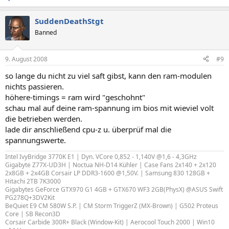
SuddenDeathStgt
Banned
9. August 2008
#9
so lange du nicht zu viel saft gibst, kann den ram-modulen
nichts passieren.
höhere-timings = ram wird "geschohnt"
schau mal auf deine ram-spannung im bios mit wieviel volt
die betrieben werden.
lade dir anschließend cpu-z u. überprüf mal die
spannungswerte.
Intel IvyBridge 3770K E1 | Dyn. VCore 0,852 - 1,140V @1,6 - 4,3GHz
Gigabyte Z77X-UD3H | Noctua NH-D14 Kühler | Case Fans 2x140 + 2x120
2x8GB + 2x4GB Corsair LP DDR3-1600 @1,50V. | Samsung 830 128GB +
Hitachi 2TB 7K3000
Gigabytes GeForce GTX970 G1 4GB + GTX670 WF3 2GB(PhysX) @ASUS Swift
PG278Q+3DV2Kit
BeQuiet E9 CM 580W S.P. | CM Storm TriggerZ (MX-Brown) | G502 Proteus
Core | SB Recon3D
Corsair Carbide 300R+ Black (Window-Kit) | Aerocool Touch 2000 | Win10