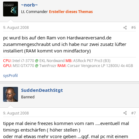
~norb~
Lt. Commander
Ersteller dieses Themas
9. August 2008
#6
pc wurd bis auf den Ram von Hardwareversand.de
zusammengeschraubt und ich habe nur zwei zusatz lüfter
installiert (RAM kommt von mindfactory)
CPU:
Intel i7-3770
@
EKL Nordwand
MB:
ASRock P67 Pro3 (B3)
GPU:
MSI GTX770
@
TwinFrozr
RAM:
Corsair Vengeance LP 12800U 4x 4GB
sysProfil
SuddenDeathStgt
Banned
9. August 2008
#7
tippe mal deine freezes kommen vom ram ....eventuell mal
timings entschärfen ( höher stellen )
oder mal etwas mehr vcore geben ...ggf. mal pc mit einem