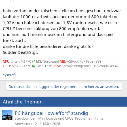
habe vorhin an der falschen stelle im bios geschaut undzwar
läuft der 1000-er arbeitsspeicher der nur mit 800 taktet mit
1,92V nun habe ich diesen auf 1,8V runtergesetzt wie es in
CPU-Z bei einer taktung von 800 empfohlen wird.
und nun läüft meine musik im hintergrund und das spiel
funkt. auch.
danke für die hilfe besonderen danke gibts für
SuddenDeathStgt.
CPU:
Intel i7-3770
@
EKL Nordwand
MB:
ASRock P67 Pro3 (B3)
GPU:
MSI GTX770
@
TwinFrozr
RAM:
Corsair Vengeance LP 12800U 4x 4GB
sysProfil
Du musst dich einloggen oder registrieren, um hier zu antworten.
Ähnliche Themen
PC hängt bei "low effort" ständig
Sterobomber
Mainboards und CPUs: Probleme mit Intel
Antworten
12
2. März 2026