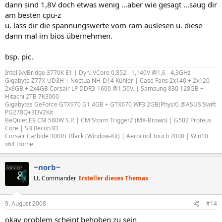
dann sind 1,8V doch etwas wenig ...aber wie gesagt ...saug dir
am besten cpu-z
u. lass dir die spannungswerte vom ram auslesen u. diese
dann mal im bios übernehmen.
bsp. pic.
Intel IvyBridge 3770K E1 | Dyn. VCore 0,852 - 1,140V @1,6 - 4,3GHz
Gigabyte Z77X-UD3H | Noctua NH-D14 Kühler | Case Fans 2x140 + 2x120
2x8GB + 2x4GB Corsair LP DDR3-1600 @1,50V. | Samsung 830 128GB +
Hitachi 2TB 7K3000
Gigabytes GeForce GTX970 G1 4GB + GTX670 WF3 2GB(PhysX) @ASUS Swift
PG278Q+3DV2Kit
BeQuiet E9 CM 580W S.P. | CM Storm TriggerZ (MX-Brown) | G502 Proteus
Core | SB Recon3D
Corsair Carbide 300R+ Black (Window-Kit) | Aerocool Touch 2000 | Win10
x64 Home
~norb~
Lt. Commander
Ersteller dieses Themas
9. August 2008
#14
okay problem scheint behoben zu sein