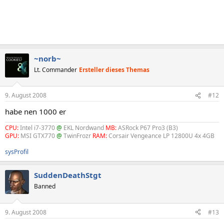
~norb~
Lt. Commander
Ersteller dieses Themas
9. August 2008
#12
habe nen 1000 er
CPU:
Intel i7-3770
@
EKL Nordwand
MB:
ASRock P67 Pro3 (B3)
GPU:
MSI GTX770
@
TwinFrozr
RAM:
Corsair Vengeance LP 12800U 4x 4GB
sysProfil
SuddenDeathStgt
Banned
9. August 2008
#13