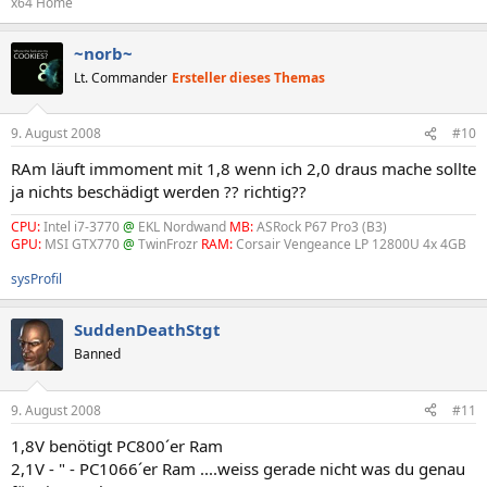
x64 Home
~norb~
Lt. Commander
Ersteller dieses Themas
9. August 2008
#10
RAm läuft immoment mit 1,8 wenn ich 2,0 draus mache sollte
ja nichts beschädigt werden ?? richtig??
CPU:
Intel i7-3770
@
EKL Nordwand
MB:
ASRock P67 Pro3 (B3)
GPU:
MSI GTX770
@
TwinFrozr
RAM:
Corsair Vengeance LP 12800U 4x 4GB
sysProfil
SuddenDeathStgt
Banned
9. August 2008
#11
1,8V benötigt PC800´er Ram
2,1V - " - PC1066´er Ram ....weiss gerade nicht was du genau