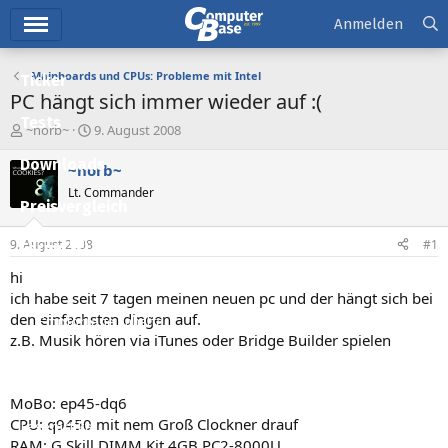
Hauptmenü
Anmelden
Mainboards und CPUs: Probleme mit Intel
Ticker
PC hängt sich immer wieder auf :(
Tests
E
E
~norb~
9. August 2008
r
r
Downloads
s
s
~norb~
t
t
Lt. Commander
e
e
Preisvergleich
l
l
l
l
9. August 2008
#1
Forum
e
t
r
a
hi
Aktuelles
m
ich habe seit 7 tagen meinen neuen pc und der hängt sich bei
den einfachsten dingen auf.
Empfohlene Inhalte
z.B. Musik hören via iTunes oder Bridge Builder spielen
Neue Beiträge
Neueste Aktivitäten
MoBo: ep45-dq6
CPU: q9450 mit nem Groß Clockner drauf
Leserartikel
RAM: G.Skill DIMM Kit 4GB PC2-8000U