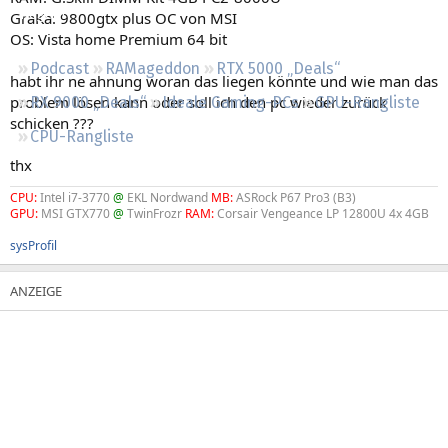
Regeln
GraKa: 9800gtx plus OC von MSI
OS: Vista home Premium 64 bit
Podcast
RAMageddon
RTX 5000 „Deals“
habt ihr ne ahnung woran das liegen könnte und wie man das
problem lösen kann oder soll ich den pc wieder zurück
RX 9000 „Deals“
Ideale Gaming-PCs
GPU-Rangliste
schicken ???
CPU-Rangliste
thx
CPU:
Intel i7-3770
@
EKL Nordwand
MB:
ASRock P67 Pro3 (B3)
GPU:
MSI GTX770
@
TwinFrozr
RAM:
Corsair Vengeance LP 12800U 4x 4GB
sysProfil