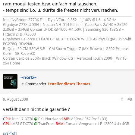
ram-modul testen bzw. einfach mal tauschen.
- temps sind i.o. u. dürfte die freezes nicht verursachen.
Intel IvyBridge 3770K E1 | Dyn. VCore 0,852 - 1,140V @1,6 - 4,3GHz
Gigabyte Z77X-UD3H | Noctua NH-D14 Kühler | Case Fans 2x140 + 2x120
2x8GB + 2x4GB Corsair LP DDR3-1600 @1,50V. | Samsung 830 128GB +
Hitachi 2TB 7K3000
Gigabytes GeForce GTX970 G1 4GB + GTX670 WF3 2GB(PhysX) @ASUS Swift
PG278Q+3DV2Kit
BeQuiet E9 CM 580W S.P. | CM Storm TriggerZ (MX-Brown) | G502 Proteus
Core | SB Recon3D
Corsair Carbide 300R+ Black (Window-Kit) | Aerocool Touch 2000 | Win10
x64 Home
~norb~
Lt. Commander
Ersteller dieses Themas
9. August 2008
#8
verfällt dann nicht die garantie ?
CPU:
Intel i7-3770
@
EKL Nordwand
MB:
ASRock P67 Pro3 (B3)
GPU:
MSI GTX770
@
TwinFrozr
RAM:
Corsair Vengeance LP 12800U 4x 4GB
sysProfil