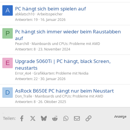
PC hängt sich beim spielen auf
A
abklatsch10
Arbeitsspeicher
Antworten
19
16. Januar 2026
Pc hängt sich immer wieder beim Raustabben
P
auf
Pearchill
Mainboards und CPUs: Probleme mit AMD
Antworten
8
23. November 2024
Upgrade 5060Ti | PC hängt, black Screen,
E
neustarts
Error_4o4
Grafikkarten: Probleme mit Nvidia
Antworten
22
30. Januar 2026
AsRock B650E PC hängt nur beim Neustart
D
Don_Tralle
Mainboards und CPUs: Probleme mit AMD
Antworten
8
26. Oktober 2025
Facebook
X (Twitter)
Bluesky
Reddit
WhatsApp
E-Mail
Link
Teilen: