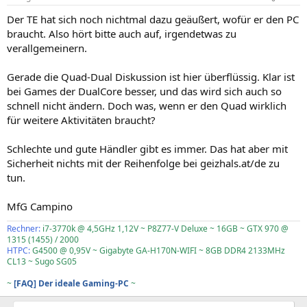
Der TE hat sich noch nichtmal dazu geäußert, wofür er den PC
braucht. Also hört bitte auch auf, irgendetwas zu
verallgemeinern.
Gerade die Quad-Dual Diskussion ist hier überflüssig. Klar ist
bei Games der DualCore besser, und das wird sich auch so
schnell nicht ändern. Doch was, wenn er den Quad wirklich
für weitere Aktivitäten braucht?
Schlechte und gute Händler gibt es immer. Das hat aber mit
Sicherheit nichts mit der Reihenfolge bei geizhals.at/de zu
tun.
MfG Campino
Rechner:
i7-3770k @ 4,5GHz 1,12V ~ P8Z77-V Deluxe ~ 16GB ~ GTX 970 @
1315 (1455) / 2000
HTPC:
G4500 @ 0,95V ~ Gigabyte GA-H170N-WIFI ~ 8GB DDR4 2133MHz
CL13 ~ Sugo SG05
~
[FAQ] Der ideale Gaming-PC
~