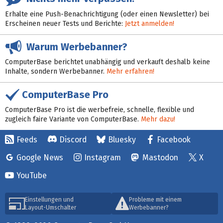
Erhalte eine Push-Benachrichtigung (oder einen Newsletter) bei
Erscheinen neuer Tests und Berichte:
Jetzt anmelden!
Warum Werbebanner?
ComputerBase berichtet unabhängig und verkauft deshalb keine
Inhalte, sondern Werbebanner.
Mehr erfahren!
ComputerBase Pro
ComputerBase Pro ist die werbefreie, schnelle, flexible und
zugleich faire Variante von ComputerBase.
Mehr dazu!
Feeds
Discord
Bluesky
Facebook
Google News
Instagram
Mastodon
X
YouTube
Einstellungen und
Probleme mit einem
Layout-Umschalter
Werbebanner?