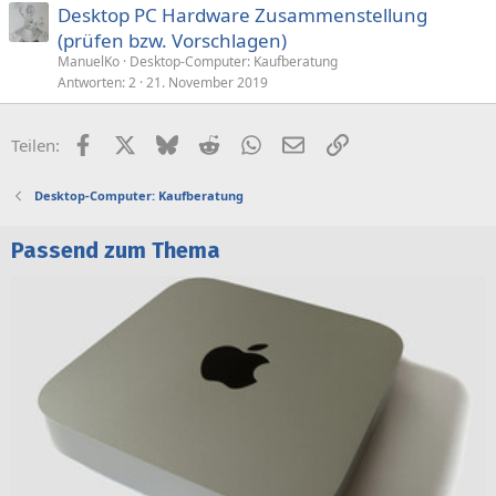
Desktop PC Hardware Zusammenstellung
r
(prüfen bzw. Vorschlagen)
r
t
ManuelKo
Desktop-Computer: Kaufberatung
Antworten
2
21. November 2019
Facebook
X (Twitter)
Bluesky
Reddit
WhatsApp
E-Mail
Link
Teilen:
Desktop-Computer: Kaufberatung
Passend zum Thema