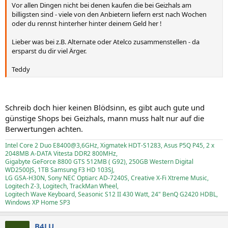
Vor allen Dingen nicht bei denen kaufen die bei Geizhals am
billigsten sind - viele von den Anbietern liefern erst nach Wochen
oder du rennst hinterher hinter deinem Geld her !
Lieber was bei z.B. Alternate oder Atelco zusammenstellen - da
ersparst du dir viel Ärger.
Teddy
Schreib doch hier keinen Blödsinn, es gibt auch gute und
günstige Shops bei Geizhals, mann muss halt nur auf die
Berwertungen achten.
Intel Core 2 Duo E8400@3,6GHz, Xigmatek HDT-S1283, Asus P5Q P45, 2 x
2048MB A-DATA Vitesta DDR2 800MHz,
Gigabyte GeForce 8800 GTS 512MB ( G92), 250GB Western Digital
WD2500JS, 1TB Samsung F3 HD 103SJ,
LG GSA-H30N, Sony NEC Optiarc AD-7240S, Creative X-Fi Xtreme Music,
Logitech Z-3, Logitech, TrackMan Wheel,
Logitech Wave Keyboard, Seasonic S12 II 430 Watt, 24" BenQ G2420 HDBL,
Windows XP Home SP3
B4LU