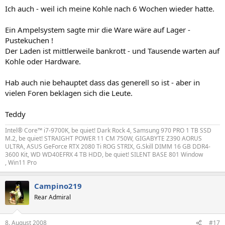
Ich auch - weil ich meine Kohle nach 6 Wochen wieder hatte.
Ein Ampelsystem sagte mir die Ware wäre auf Lager -
Pustekuchen !
Der Laden ist mittlerweile bankrott - und Tausende warten auf
Kohle oder Hardware.
Hab auch nie behauptet dass das generell so ist - aber in
vielen Foren beklagen sich die Leute.
Teddy
Intel® Core™ i7-9700K, be quiet! Dark Rock 4, Samsung 970 PRO 1 TB SSD
M.2, be quiet! STRAIGHT POWER 11 CM 750W, GIGABYTE Z390 AORUS
ULTRA, ASUS GeForce RTX 2080 Ti ROG STRIX, G.Skill DIMM 16 GB DDR4-
3600 Kit, WD WD40EFRX 4 TB HDD, be quiet! SILENT BASE 801 Window
, Win11 Pro
Campino219
Rear Admiral
8. August 2008
#17