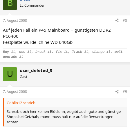
B
Lt. Commander
7. August 2008
#8
Auf jeden Fall ein P45 Mainboard + günstigsten DDR2
PC6400
Festplatte würde ich ne WD 640Gb
Buy it, use it, break it, fix it, Trash it, change it, melt -
upgrade it
user_deleted_9
U
Gast
7. August 2008
#9
Goblin12 schrieb:
Schreib doch hier keinen Blödsinn, es gibt auch gute und günstige
Shops bei Geizhals, mann muss halt nur auf die Berwertungen
achten.