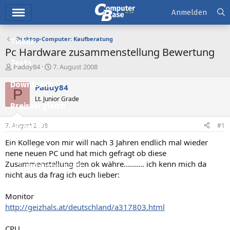
Hauptmenü
Anmelden
Desktop-Computer: Kaufberatung
Ticker
Pc Hardware zusammenstellung Bewertung
Tests
E
E
Paddy84
7. August 2008
r
r
Downloads
s
s
Paddy84
P
t
t
Lt. Junior Grade
e
e
Preisvergleich
l
l
l
l
7. August 2008
#1
Forum
e
t
r
a
Ein Kollege von mir will nach 3 Jahren endlich mal wieder
Aktuelles
m
nene neuen PC und hat mich gefragt ob diese
Zusammenstellung den ok währe.......... ich kenn mich da
Empfohlene Inhalte
nicht aus da frag ich euch lieber:
Neue Beiträge
Monitor
Neueste Aktivitäten
http://geizhals.at/deutschland/a317803.html
Leserartikel
CPU