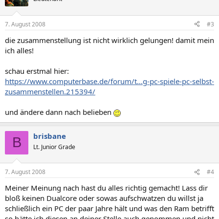
7. August 2008
#3
die zusammenstellung ist nicht wirklich gelungen! damit mein
ich alles!
schau erstmal hier:
https://www.computerbase.de/forum/t...g-pc-spiele-pc-selbst-
zusammenstellen.215394/
und ändere dann nach belieben
brisbane
B
Lt. Junior Grade
7. August 2008
#4
Meiner Meinung nach hast du alles richtig gemacht! Lass dir
bloß keinen Dualcore oder sowas aufschwatzen du willst ja
schließlich ein PC der paar Jahre hält und was den Ram betrifft
so hätte ich diesen an deiner Stelle auch genommen und nicht