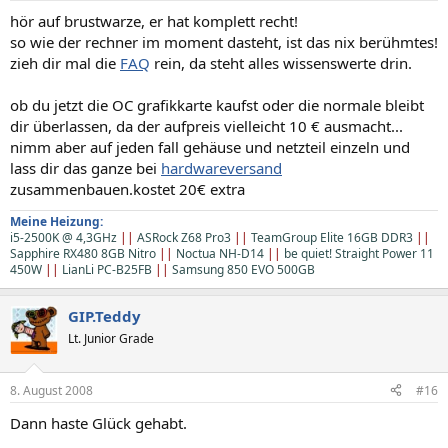
hör auf brustwarze, er hat komplett recht!
so wie der rechner im moment dasteht, ist das nix berühmtes!
zieh dir mal die
FAQ
rein, da steht alles wissenswerte drin.
ob du jetzt die OC grafikkarte kaufst oder die normale bleibt
dir überlassen, da der aufpreis vielleicht 10 € ausmacht...
nimm aber auf jeden fall gehäuse und netzteil einzeln und
lass dir das ganze bei
hardwareversand
zusammenbauen.kostet 20€ extra
Meine Heizung:
i5-2500K @ 4,3GHz
||
ASRock Z68 Pro3
||
TeamGroup Elite 16GB DDR3
||
Sapphire RX480 8GB Nitro
||
Noctua NH-D14
||
be quiet! Straight Power 11
450W
||
LianLi PC-B25FB
||
Samsung 850 EVO 500GB
GIP.Teddy
Lt. Junior Grade
8. August 2008
#16
Dann haste Glück gehabt.