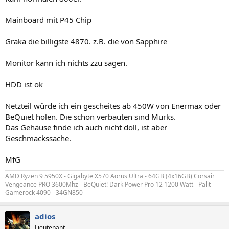
Mainboard mit P45 Chip
Graka die billigste 4870. z.B. die von Sapphire
Monitor kann ich nichts zzu sagen.
HDD ist ok
Netzteil würde ich ein gescheites ab 450W von Enermax oder
BeQuiet holen. Die schon verbauten sind Murks.
Das Gehäuse finde ich auch nicht doll, ist aber
Geschmackssache.
MfG
AMD Ryzen 9 5950X - Gigabyte X570 Aorus Ultra - 64GB (4x16GB) Corsair
Vengeance PRO 3600Mhz - BeQuiet! Dark Power Pro 12 1200 Watt - Palit
Gamerock 4090 - 34GN850
adios
Lieutenant