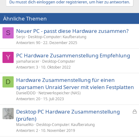
Du musst dich einloggen oder registrieren, um hier zu antworten.
Ähnliche Themen
Neuer PC - passt diese Hardware zusammen?
S
Serjo
Desktop-Computer: Kaufberatung
Antworten
90
22. Dezember 2025
PC Hardware Zusammenstellung Empfehlung
Y
yamaharacer
Desktop-Computer
Antworten
3
10. Oktober 2022
Hardware Zusammenstellung für einen
D
sparsamen Unraid Server mit vielen Festplatten
DanielDDD
Netzwerkspeicher (NAS)
Antworten
20
15. Juli 2023
Desktop PC Hardware Zusammenstellung
e
(prüfen)
s
ManuelKo
Desktop-Computer: Kaufberatung
p
Antworten
2
10. November 2019
e