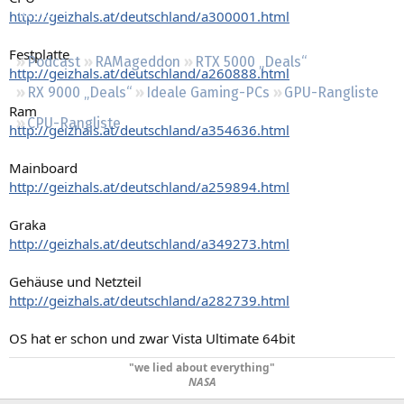
Regeln
http://geizhals.at/deutschland/a300001.html
Festplatte
Podcast
RAMageddon
RTX 5000 „Deals“
http://geizhals.at/deutschland/a260888.html
RX 9000 „Deals“
Ideale Gaming-PCs
GPU-Rangliste
Ram
CPU-Rangliste
http://geizhals.at/deutschland/a354636.html
Mainboard
http://geizhals.at/deutschland/a259894.html
Graka
http://geizhals.at/deutschland/a349273.html
Gehäuse und Netzteil
http://geizhals.at/deutschland/a282739.html
OS hat er schon und zwar Vista Ultimate 64bit
"we lied about everything"
NASA