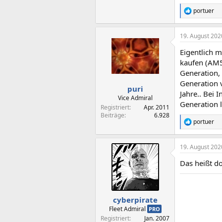
portuer
R
e
a
19. August 202
k
t
Eigentlich 
i
o
kaufen (AM5
n
Generation,
e
Generation 
n
puri
Jahre.. Bei 
:
Vice Admiral
Generation l
Registriert
Apr. 2011
Beiträge
6.928
portuer
R
e
a
19. August 202
k
t
Das heißt d
i
o
n
e
n
cyberpirate
:
Fleet Admiral
PRO
Registriert
Jan. 2007