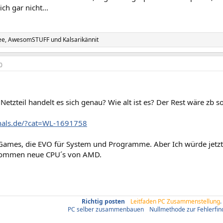
ch gar nicht...
ee
,
AwesomSTUFF
und
Kalsarikännit
0
etzteil handelt es sich genau? Wie alt ist es? Der Rest wäre zb s
zhals.de/?cat=WL-1691758
 Games, die EVO für System und Programme. Aber Ich würde jetzt
kommen neue CPU´s von AMD.
Richtig posten
/
Leitfaden PC Zusammenstellung
.
PC selber zusammenbauen
/
Nullmethode zur Fehlerfi