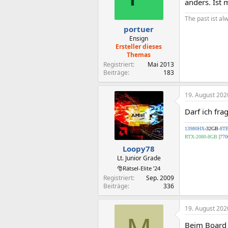
anders. Ist 
The past ist al
portuer
Ensign
Ersteller dieses
Themas
Registriert
Mai 2013
Beiträge
183
19. August 202
Darf ich fr
13980HX
-32GB
-8T
RTX-2080-8GB
|
770
Loopy78
Lt. Junior Grade
🎅Rätsel-Elite ’24
Registriert
Sep. 2009
Beiträge
336
19. August 202
Beim Board 