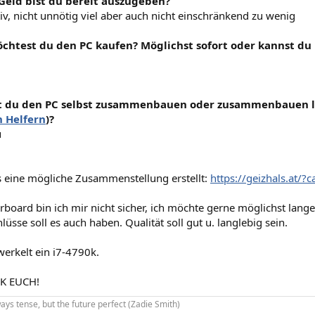
 Geld bist du bereit auszugeben?
iv, nicht unnötig viel aber auch nicht einschränkend zu wenig
chtest du den PC kaufen? Möglichst sofort oder kannst d
t du den PC selbst zusammenbauen oder zusammenbauen l
n Helfern
)?
u
s eine mögliche Zusammenstellung erstellt:
https://geizhals.at/
board bin ich mir nicht sicher, ich möchte gerne möglichst lan
üsse soll es auch haben. Qualität soll gut u. langlebig sein.
rkelt ein i7-4790k.
K EUCH!
ways tense, but the future perfect (Zadie Smith)