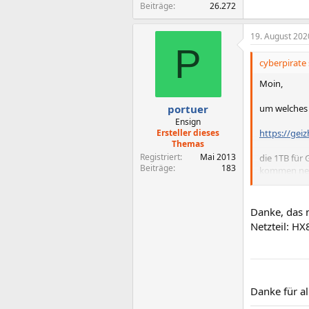
Beiträge
26.272
19. August 202
P
cyberpirate 
Moin,
um welches N
portuer
Ensign
https://gei
Ersteller dieses
Themas
Registriert
Mai 2013
die 1TB für
Beiträge
183
kommen neu
MfG
Danke, das 
Netzteil: HX8
Danke für al