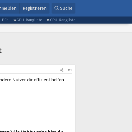
nmelden
Registrieren
Suche
g-PCs
GPU-Rangliste
CPU-Rangliste
t
#1
dere Nutzer dir effizient helfen
tzen? Als Hobby oder bist du