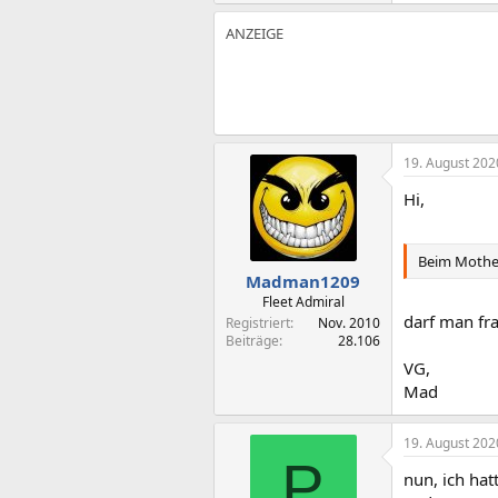
19. August 202
Hi,
Beim Mother
Madman1209
Fleet Admiral
darf man fr
Registriert
Nov. 2010
Beiträge
28.106
VG,
Mad
19. August 202
P
nun, ich hat