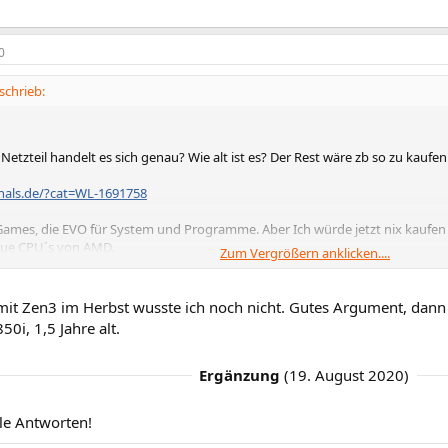
0
schrieb:
etzteil handelt es sich genau? Wie alt ist es? Der Rest wäre zb so zu kaufen
zhals.de/?cat=WL-1691758
 Games, die EVO für System und Programme. Aber Ich würde jetzt nix kaufe
e CPU´s von AMD.
Zum Vergrößern anklicken....
mit Zen3 im Herbst wusste ich noch nicht. Gutes Argument, dann
50i, 1,5 Jahre alt.
Ergänzung
(
19. August 2020
)
le Antworten!