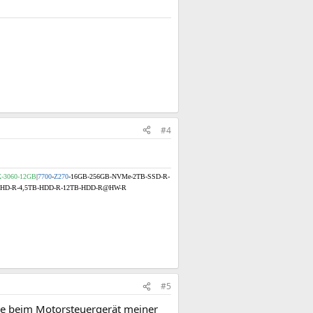
#4
-3060-12GB
|
7700
-
Z270
-16GB
-256GB-NVMe-2TB-SSD-R-
SHD-R-4,5TB-HDD-R-12TB-HDD-R@HW-R
#5
wie beim Motorsteuergerät meiner