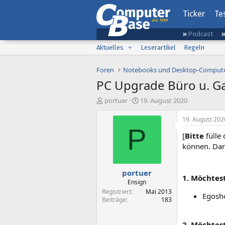
Ticker
Te
Podcast
Aktuelles
Leserartikel
Regeln
Foren
Notebooks und Desktop-Comput
PC Upgrade Büro u. G
E
E
portuer
19. August 2020
r
r
s
s
19. August 202
t
t
P
[
Bitte
fülle
e
e
l
l
können. Da
l
l
e
t
portuer
r
a
1. Möchtes
m
Ensign
Registriert
Mai 2013
Egosho
Beiträge
183
2. Möchtes