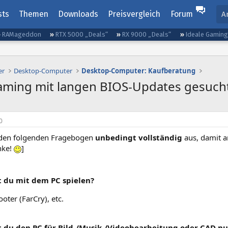
sts
Themen
Downloads
Preisvergleich
Forum
A
RAMageddon
RTX 5000 „Deals“
RX 9000 „Deals“
Ideale Gamin
er
Desktop-Computer
Desktop-Computer: Kaufberatung
aming mit langen BIOS-Updates gesuch
0
 den folgenden Fragebogen
unbedingt vollständig
aus, damit an
nke!
]
t du mit dem PC spielen?
oter (FarCry), etc.
t du den PC für Bild-/Musik-/Videobearbeitung oder CAD nu