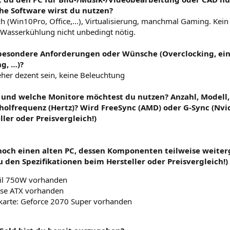
che Software wirst du nutzen?
h (Win10Pro, Office,...), Virtualisierung, manchmal Gaming. Kein
r Wasserkühlung nicht unbedingt nötig.
 besondere Anforderungen oder Wünsche (Overclocking, ein 
g, …)?
 eher dezent sein, keine Beleuchtung
e und welche Monitore möchtest du nutzen? Anzahl, Modell,
olfrequenz (Hertz)? Wird FreeSync (AMD) oder G-Sync (Nvidi
ler oder Preisvergleich!)
 noch einen alten PC, dessen Komponenten teilweise weite
u den Spezifikationen beim Hersteller oder Preisvergleich!)
eil 750W vorhanden
se ATX vorhanden
karte: Geforce 2070 Super vorhanden