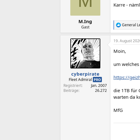
M
Karre - nämli
M.Ing
General L
R
Gast
e
a
19. August 202
k
t
Moin,
i
o
n
um welches N
e
n
cyberpirate
https://gei
:
Fleet Admiral
PRO
Registriert
Jan. 2007
die 1TB für
Beiträge
26.272
warten da 
MfG