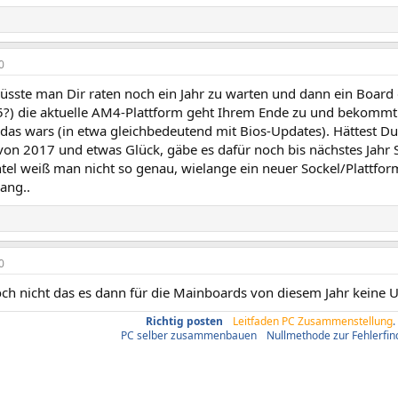
0
müsste man Dir raten noch ein Jahr zu warten und dann ein Boar
?) die aktuelle AM4-Plattform geht Ihrem Ende zu und bekommt
 das wars (in etwa gleichbedeutend mit Bios-Updates). Hättest D
von 2017 und etwas Glück, gäbe es dafür noch bis nächstes Jahr 
Intel weiß man nicht so genau, wielange ein neuer Sockel/Plattfo
ang..
0
och nicht das es dann für die Mainboards von diesem Jahr keine 
Richtig posten
/
Leitfaden PC Zusammenstellung
.
PC selber zusammenbauen
/
Nullmethode zur Fehlerfi