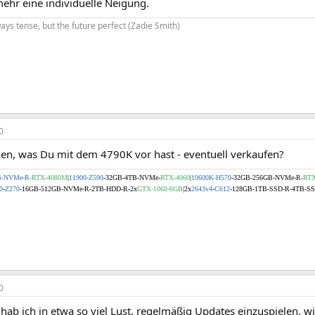
mehr eine individuelle Neigung.
ways tense, but the future perfect (Zadie Smith)
0
agen, was Du mit dem 4790K vor hast - eventuell verkaufen?
B-NVMe-R-
RTX-4080M
|
11900-Z590
-32GB-4TB-NVMe-
RTX-4060
|
10600K-H570
-32GB-256GB-NVMe-R
-
RTX
0
-
Z270
-16GB
-512GB-NVMe-R-2TB-HDD-R-2x
GTX-1060-6GB
|2x
2643v4
-
C612
-128GB-1TB-SSD-R-4TB-S
0
hab ich in etwa so viel Lust, regelmäßig Updates einzuspielen, 