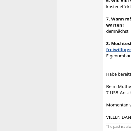
6. Wie viel
kosteneffekt
7. Wann mö
warten?
demnächst
8. Möchtes
freiwillige
Eigenumba
Habe bereit
Beim Mother
7 USB-Anschl
Momentan we
VIELEN DAN
The past ist al