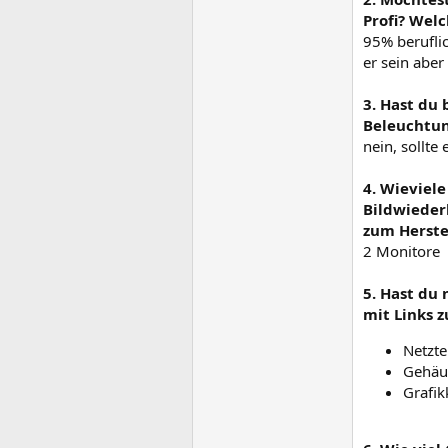
Profi? Wel
95% beruflic
er sein abe
3. Hast du
Beleuchtun
nein, sollte
4. Wieviel
Bildwiederh
zum Herstel
2 Monitore
5. Hast du
mit Links z
Netzt
Gehäu
Grafik