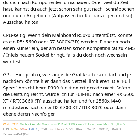
du dich nach Komponenten umschauen. Oder weil du Zeit
hast, kannst du auch jetzt schon sehr gut nach "Schnäppchen"
und guten Angeboten (Aufpassen bei Kleinanzeigen und so)
Ausschau halten.
CPU-seitig: Wenn dein Mainboard R5xxx unterstützt, könnte
es ein R5/ 5600 oder R7 5800X(3D) werden. Plane da noch
einen Kühler ein, der am besten schon Kompatibilität zu AM5
/ Intels neuem Sockel bringt, falls du doch noch wechseln
würdest.
GPU: Hier prüfen, wie lange die Grafikkarte sein darf und je
nachdem könnte hier dann das Netzteil limitieren. Die "Full
Specs" Ansicht beim P300 funktioniert gerade nicht. Sofern
die Leistung reicht, würde ich für Full-HD nach einer RX 6600
XT / RTX 3060 (Ti) ausschau halten und für 2560x1440
mindestens nach einer RX 6700 XT / RTX 3070 oder dann
ebene deren Nachfolger.
Work BYOD
:
Macbook Air M4, Minisforum X1 Pro HX370, Asus Z13 Flow Ryzen Max 395+, 8060S
FUN:
XP
/
Win7
/
Mint
:
FX8370
, 32GB,
Titan Black X
. 4x SSD; Ubuntu/Win11: 5700X3D, RX6700XT
2x Lenovo P24QD-40