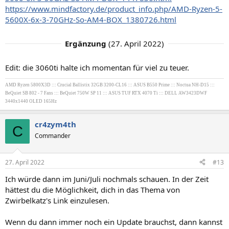
https://www.mindfactory.de/product_info.php/AMD-Ryzen-5-
5600X-6x-3-70GHz-So-AM4-BOX_1380726.html
Ergänzung
(
27. April 2022
)
Edit: die 3060ti halte ich momentan für viel zu teuer.
AMD Ryzen 5800X3D ::: Crucial Ballistix 32GB 3200-CL16 ::: ASUS B550 Prime ::: Noctua NH-D15 :::
BeQuiet SB 802 - 7 Fans ::: BeQuiet 750W SP 11 ::: ASUS TUF RTX 4070 Ti ::: DELL AW3423DWF
3440x1440 OLED 165Hz
cr4zym4th
C
Commander
27. April 2022
#13
Ich würde dann im Juni/Juli nochmals schauen. In der Zeit
hättest du die Möglichkeit, dich in das Thema von
Zwirbelkatz's Link einzulesen.
Wenn du dann immer noch ein Update brauchst, dann kannst