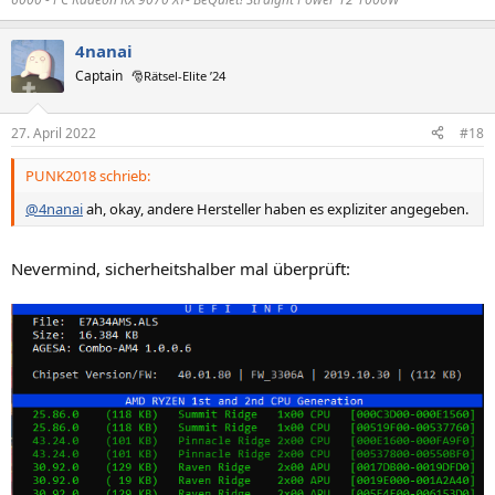
4nanai
Captain
🎅Rätsel-Elite ’24
27. April 2022
#18
PUNK2018 schrieb:
@4nanai
ah, okay, andere Hersteller haben es expliziter angegeben.
Nevermind, sicherheitshalber mal überprüft: