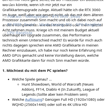
Regeln
werden könnte, wenn ich mir jetzt nur ein
Grafikkartenupgrade zulege. Aktuell hätte ich die RTX 3060
im Auge, weiß aber wie gesagt nicht, ob das mit dem älteren
Podcast
RAMageddon
RTX 5000 „Deals“
Prozessor zusammen Sinn macht und ob ich dabei noch auf
andere Komponenten wie das Mainboard oder mein Netzteil
RX 9000 „Deals“
Ideale Gaming-PCs
GPU-Rangliste
Acht nehmen muss. Kriege ich mit meinem Budget aktuell
CPU-Rangliste
überhaupt ein Upgrade zusammen, das Performance-
technisch einen Unterschied macht? Es würde für mich auch
nichts dagegen sprechen eine AMD Grafikkarte in meinen
Rechner einzubauen, ich habe nur noch keine Erfahrung mit
AMD GPUs gemacht und keine Vorstellung davon, welche
AMD Grafikkarte dann für mich Sinn machen würde.
1. Möchtest du mit dem PC spielen?
Welche Spiele genau? …
Hunt Showdown, World of Warcraft (Neues
Addon), FF14, Diablo 4 (In Zukunft), League of
Legends (Sollte aber kein Problem sein)
Welche
Auflösung
? Genügen Full HD (1920x1080) oder
WQHD (2560x1440) oder soll es 4K Ultra HD