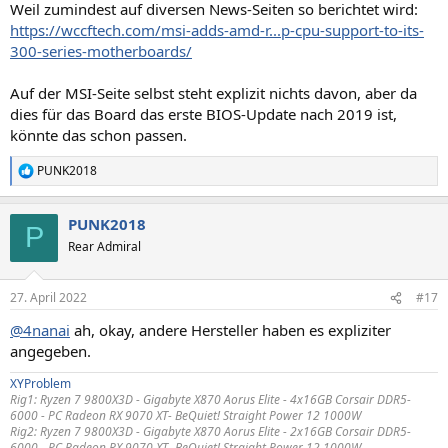
Weil zumindest auf diversen News-Seiten so berichtet wird:
https://wccftech.com/msi-adds-amd-r...p-cpu-support-to-its-
300-series-motherboards/
Auf der MSI-Seite selbst steht explizit nichts davon, aber da
dies für das Board das erste BIOS-Update nach 2019 ist,
könnte das schon passen.
PUNK2018
R
e
a
PUNK2018
k
P
t
Rear Admiral
i
o
n
27. April 2022
#17
e
n
@4nanai
ah, okay, andere Hersteller haben es expliziter
:
angegeben.
XYProblem
Rig1:
Ryzen 7 9800X3D - Gigabyte X870 Aorus Elite - 4x16GB Corsair DDR5-
6000 -
PC Radeon RX 9070 XT
- BeQuiet! Straight Power 12 1000W
Rig2:
Ryzen 7 9800X3D - Gigabyte X870 Aorus Elite - 2x16GB Corsair DDR5-
6000 -
PC Radeon RX 9070 XT
- BeQuiet! Straight Power 12 1000W