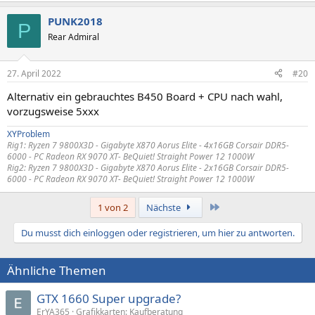
PUNK2018
P
Rear Admiral
27. April 2022
#20
Alternativ ein gebrauchtes B450 Board + CPU nach wahl,
vorzugsweise 5xxx
XYProblem
Rig1:
Ryzen 7 9800X3D - Gigabyte X870 Aorus Elite - 4x16GB Corsair DDR5-
6000 -
PC Radeon RX 9070 XT
- BeQuiet! Straight Power 12 1000W
Rig2:
Ryzen 7 9800X3D - Gigabyte X870 Aorus Elite - 2x16GB Corsair DDR5-
6000 -
PC Radeon RX 9070 XT
- BeQuiet! Straight Power 12 1000W
Letzte
1 von 2
Nächste
Du musst dich einloggen oder registrieren, um hier zu antworten.
Ähnliche Themen
GTX 1660 Super upgrade?
ErYA365
Grafikkarten: Kaufberatung