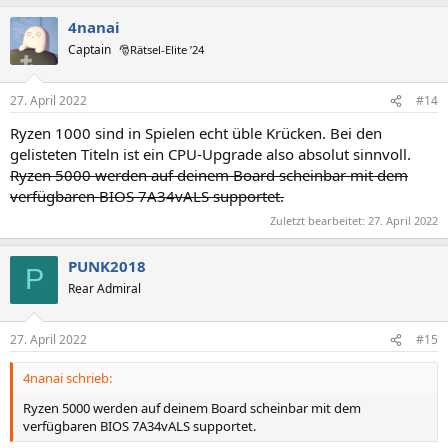
4nanai
Captain
🎅Rätsel-Elite ’24
27. April 2022
#14
Ryzen 1000 sind in Spielen echt üble Krücken. Bei den
gelisteten Titeln ist ein CPU-Upgrade also absolut sinnvoll.
Ryzen 5000 werden auf deinem Board scheinbar mit dem
verfügbaren BIOS 7A34vALS supportet.
Zuletzt bearbeitet:
27. April 2022
PUNK2018
P
Rear Admiral
27. April 2022
#15
4nanai schrieb:
Ryzen 5000 werden auf deinem Board scheinbar mit dem
verfügbaren BIOS 7A34vALS supportet.