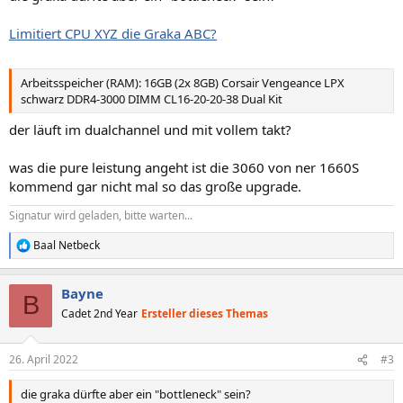
Limitiert CPU XYZ die Graka ABC?
Arbeitsspeicher (RAM): 16GB (2x 8GB) Corsair Vengeance LPX
schwarz DDR4-3000 DIMM CL16-20-20-38 Dual Kit
der läuft im dualchannel und mit vollem takt?
was die pure leistung angeht ist die 3060 von ner 1660S
kommend gar nicht mal so das große upgrade.
Signatur wird geladen, bitte warten...
Baal Netbeck
R
e
a
Bayne
k
B
t
Cadet 2nd Year
Ersteller dieses Themas
i
o
n
26. April 2022
#3
e
n
die graka dürfte aber ein "bottleneck" sein?
: