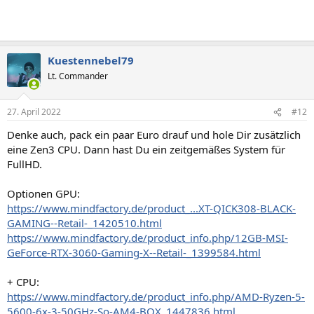
Kuestennebel79
Lt. Commander
27. April 2022
#12
Denke auch, pack ein paar Euro drauf und hole Dir zusätzlich
eine Zen3 CPU. Dann hast Du ein zeitgemäßes System für
FullHD.
Optionen GPU:
https://www.mindfactory.de/product_...XT-QICK308-BLACK-
GAMING--Retail-_1420510.html
https://www.mindfactory.de/product_info.php/12GB-MSI-
GeForce-RTX-3060-Gaming-X--Retail-_1399584.html
+ CPU:
https://www.mindfactory.de/product_info.php/AMD-Ryzen-5-
5600-6x-3-50GHz-So-AM4-BOX_1447836.html