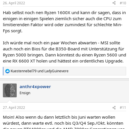
26. April 2022
#10
Hab selbst noch nen Ryzen 1600X und kann dir sagen, dass in
einigen in einigen Spielen ziemlich sicher auch die CPU zum
limitierenden Faktor wird oder zumindest für schlechte Min-
Fps sorgt.
Ich würde mal noch ein paar Wochen abwarten - MSI sollte
auch noch ein Bios für die B350-Board mit Unterstützung für
Ryzen 5000 bringen. Dann könntest du einen Ryzen 5600 und
eine RX 6600 XT holen und hättest ein ordentliches Upgrade.
Kuestennebel79
und
LadyGuinevere
R
e
a
anthr4xpower
k
t
Ensign
i
o
n
27. April 2022
#11
e
n
Moin! Also wenn du dann letztlich bis Juni warten wollen
:
würdest, dann warte evtl. noch bis Q3/Q4 Sep./Okt. könnten