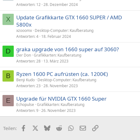
Antworten
12
28. Dezember 2024
Update Grafikkarte GTX 1660 SUPER / AMD
X
5800x
xzooomx
Desktop-Computer: Kaufberatung
Antworten
4
18. Februar 2024
graka upgrade von 1660 super auf 3060?
D
Der Don
Grafikkarten: Kaufberatung
Antworten
28
13. März 2023
Ryzen 1600 PC aufrüsten (ca. 1200€)
B
Benji Kudo
Desktop-Computer: Kaufberatung
Antworten
23
28. November 2023
Upgrade für NVIDIA GTX 1660 Super
E
Echopulse
Grafikkarten: Kaufberatung
Antworten
9
26. November 2023
Facebook
X (Twitter)
Bluesky
Reddit
WhatsApp
E-Mail
Link
Teilen: