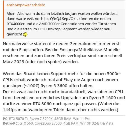
anthr4xpower schrieb:
Moin! Also wenn du dann letztlich bis Juni warten wollen würdest,
dann warte evtl. noch bis Q3/Q4 Sep./Okt. könnten die neuen
RTX4000er und die AMD 7000er Generationen vor der Tür stehen
und die Karten im GPU Desktop Segment werden wieder neu
gemischt
Normalerweise starten die neuen Generationen immer erst
mit den Flagschiffen. Bis die Einstiegs/Mittelklasse-Modelle
erscheinen und zum fairen Preis verfügbar sind kann schnell
März 2023 (oder noch später) werden.
Wenn das Board keinen Support mehr für die neuen 5000er
CPUs erhält würde ich mal auf Ebay die Augen nach einem
günstigen (<100€) Ryzen 5 3600 offen halten.
Der ist zwar auch nicht mehr brandaktuell, wäre aber im CPU-
Limit bereits ein ordentliches Upgrade zum Ryzen 5 1600 und
dürfte zu einer RTX 3060 noch ganz gut passen. (Wobei die
144fps in aufwändigeren Titeln damit eher nichts werden.)
PC:
RTX 5070 Ti, Ryzen 7 5700X, 48GB RAM. Win 11 Pro
Retro-PC:
GTX 560, Core2Duo E7500, 4GB RAM. Win XP 32-Bit & Vista