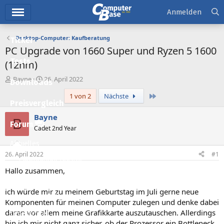
Hauptmenü
Anmelden
Desktop-Computer: Kaufberatung
Ticker
PC Upgrade von 1660 Super und Ryzen 5 1600
Tests
(12nm)
E
E
Bayne
26. April 2022
Downloads
r
r
Letzte
1 von 2
Nächste
s
s
Preisvergleich
t
t
e
e
Bayne
B
l
l
Forum
Cadet 2nd Year
l
l
e
t
Aktuelles
r
a
26. April 2022
#1
m
Empfohlene Inhalte
Hallo zusammen,
Neue Beiträge
ich würde mir zu meinem Geburtstag im Juli gerne neue
Neueste Aktivitäten
Komponenten für meinen Computer zulegen und denke dabei
daran vor allem meine Grafikkarte auszutauschen. Allerdings
Leserartikel
bin ich mir nicht ganz sicher, ob der Prozessor ein Bottleneck