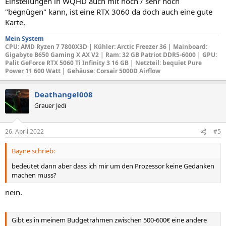
Einstellungen in WQHD auch mit hoch / sehr hoch
"begnügen" kann, ist eine RTX 3060 da doch auch eine gute
Karte.
Mein System
CPU
: AMD Ryzen 7 7800X3D |
Kühler: Arctic Freezer 36
|
Mainboard
:
Gigabyte B650 Gaming X AX V2 |
Ram: 32 GB Patriot DDR5-6000 |
GPU
:
Palit GeForce RTX 5060 Ti Infinity 3 16 GB |
Netzteil
: bequiet Pure
Power 11 600 Watt |
Gehäuse
: Corsair 5000D Airflow
Deathangel008
Grauer Jedi
26. April 2022
#5
Bayne schrieb:
bedeutet dann aber dass ich mir um den Prozessor keine Gedanken
machen muss?
nein.
Gibt es in meinem Budgetrahmen zwischen 500-600€ eine andere