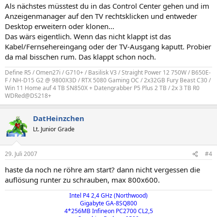
Als nächstes müsstest du in das Control Center gehen und im
Anzeigenmanager auf den TV rechtsklicken und entweder
Desktop erweitern oder klonen...
Das wärs eigentlich. Wenn das nicht klappt ist das
Kabel/Fernsehereingang oder der TV-Ausgang kaputt. Probier
da mal bisschen rum. Das klappt schon noch.
Define R5 / Omen27i / G710+ / Basilisk V3 / Straight Power 12 750W / B650E-
F / NH-D15 G2 @ 9800X3D / RTX 5080 Gaming OC / 2x32GB Fury Beast C30 /
Win 11 Home auf 4 TB SN850X + Datengrabber P5 Plus 2 TB / 2x 3 TB R0
WDRed@DS218+
DatHeinzchen
Lt. Junior Grade
29. Juli 2007
#4
haste da noch ne röhre am start? dann nicht vergessen die
auflösung runter zu schrauben, max 800x600.
Intel P4 2,4 GHz (Northwood)​
Gigabyte GA-8SQ800​
4*256MB Infineon PC2700 CL2,5​