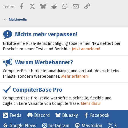
Facebook
X (Twitter)
Bluesky
Reddit
WhatsApp
E-Mail
Link
Teilen:
Multimedia
Nichts mehr verpassen!
Erhalte eine Push-Benachrichtigung (oder einen Newsletter) bei
Erscheinen neuer Tests und Berichte:
Jetzt anmelden!
Warum Werbebanner?
ComputerBase berichtet unabhängig und verkauft deshalb keine
Inhalte, sondern Werbebanner.
Mehr erfahren!
ComputerBase Pro
ComputerBase Pro ist die werbefreie, schnelle, flexible und
zugleich faire Variante von ComputerBase.
Mehr dazu!
Feeds
Discord
Bluesky
Facebook
Google News
Instagram
Mastodon
X