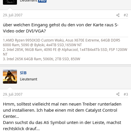
Lieutenant
PRO
29. Juli 2007
#2
über welchen Eingang gehst du den von der Karte raus S-
Video oder DVI/VGA?
1.AMD Ryzen 9950X3D Custom Wakü, Asus X670E Extreme, 64GB DDR5
6000 Ram, 5090 @ Bykski, 4x4TB SSD,1650W NT
2. Intel 285K, 96GB Ram, 4090 FE @ Alphacool, 1x4TB4x4Tb SSD, FSP 1200W
NT
3. Intel 265K 64GB Ram, 5060ti, 2TB SSD, 850W
SlB
Lieutenant
29. Juli 2007
#3
Hmm, solltest vielleicht mal nen neuen Treiber runterladen
und installieren. Ich habe einen mit dem Catalyst Control
Center...
Dann suchst du das Ati Symbol unten in der Leiste, machst
rechtsklick drauf...