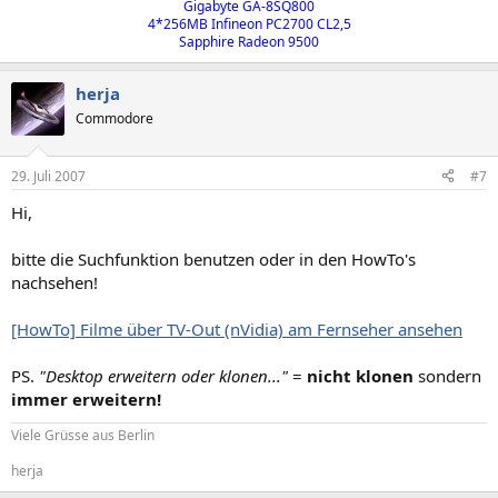
Gigabyte GA-8SQ800​
4*256MB Infineon PC2700 CL2,5​
Sapphire Radeon 9500​
herja
Commodore
29. Juli 2007
#7
Hi,
bitte die Suchfunktion benutzen oder in den HowTo's
nachsehen!
[HowTo] Filme über TV-Out (nVidia) am Fernseher ansehen
PS.
"Desktop erweitern oder klonen..."
=
nicht klonen
sondern
immer erweitern!
Viele Grüsse aus Berlin
herja