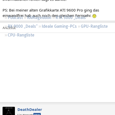
Regeln
PS: Bei meiner alten Grafikkarte ATI 9600 Pro ging das
einwandfrei hab auch noch den gleichen Fernsehr.
Podcast
RAMageddon
RTX 5000 „Deals“
RX 9000 „Deals“
Ideale Gaming-PCs
GPU-Rangliste
CPU-Rangliste
DeathDealer