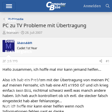
Hauptmenü
Anmelden
Multimedia
Ticker
PC zu TV Probleme mit Übertragung
Tests
E
E
Manaan
28. Juli 2007
r
r
Downloads
s
s
Manaan
M
t
t
Cadet 1st Year
e
e
Preisvergleich
l
l
l
l
28. Juli 2007
#1
Forum
e
t
r
a
Hallo zusammen, ich hoffe mal mir kann jemand helfen...
Aktuelles
m
Also ich hab ein Problem mit der Übertragung von meinen PC
Empfohlene Inhalte
auf meinen Fernsehr, ich hab eine ATI x1950 GT und ich krieg
Neue Beiträge
einfach kein Bild, nichtmal schwarz weiß was manch andere
haben. Ich hab auch kontrolliert ob ich evtl. die stecker falsch
Neueste Aktivitäten
eingesteckt hab aber fehlanzeige...
Nun ich hoffe mir kann einer helfen wenn noch
Leserartikel
Informationen fehlen sagt es danke.