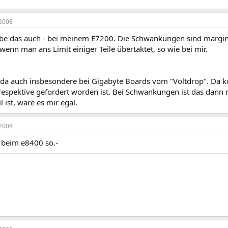
2008
Habe das auch - bei meinem E7200. Die Schwankungen sind marginal
enn man ans Limit einiger Teile übertaktet, so wie bei mir.
t da auch insbesondere bei Gigabyte Boards vom "Voltdrop". Da 
espektive gefordert worden ist. Bei Schwankungen ist das dann m
l ist, wäre es mir egal.
2008
h beim e8400 so.-