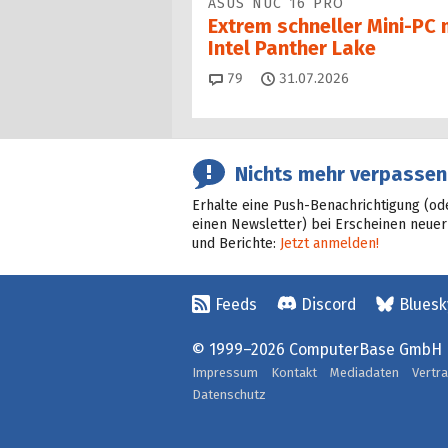
ASUS NUC 16 PRO
Extrem schneller Mini-PC 
Intel Panther Lake
Kommentare
79
31.07.2026
Nichts mehr verpassen
Erhalte eine Push-Benachrichtigung (od
einen Newsletter) bei Erscheinen neuer
und Berichte:
Jetzt anmelden!
Feeds
Discord
Bluesk
© 1999–2026 ComputerBase GmbH
Impressum
Kontakt
Mediadaten
Vertr
Datenschutz