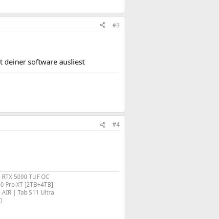
#3
 deiner software ausliest
#4
 RTX 5090 TUF OC
 Pro XT [2TB+4TB]
IR | Tab S11 Ultra
​