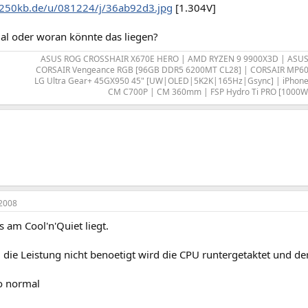
.250kb.de/u/081224/j/36ab92d3.jpg
[1.304V]
mal oder woran könnte das liegen?
ASUS ROG CROSSHAIR X670E HERO | AMD RYZEN 9 9900X3D | ASUS
CORSAIR Vengeance RGB [96GB DDR5 6200MT CL28] | CORSAIR MP600
LG Ultra Gear+ 45GX950 45" [UW|OLED|5K2K|165Hz|Gsync] | iPhone A
CM C700P | CM 360mm | FSP Hydro Ti PRO [1000W]
2008
 am Cool'n'Quiet liegt.
d die Leistung nicht benoetigt wird die CPU runtergetaktet und de
so normal