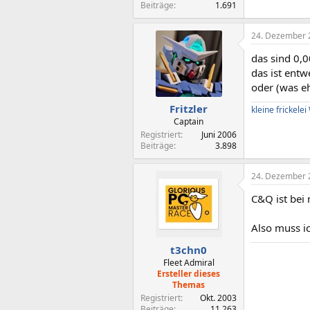
Beiträge
1.691
24. Dezember 
das sind 0,
das ist ent
oder (was eh
Fritzler
kleine frickele
Captain
Registriert
Juni 2006
Beiträge
3.898
24. Dezember 
C&Q ist bei 
Also muss i
t3chn0
Fleet Admiral
Ersteller dieses
Themas
Registriert
Okt. 2003
Beiträge
11.263