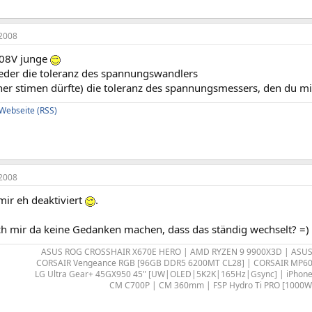
2008
008V junge
weder die toleranz des spannungswandlers
er stimen dürfte) die toleranz des spannungsmessers, den du mit
i Webseite
(RSS)
2008
mir eh deaktiviert
.
ch mir da keine Gedanken machen, dass das ständig wechselt? =)
ASUS ROG CROSSHAIR X670E HERO | AMD RYZEN 9 9900X3D | ASUS
CORSAIR Vengeance RGB [96GB DDR5 6200MT CL28] | CORSAIR MP600
LG Ultra Gear+ 45GX950 45" [UW|OLED|5K2K|165Hz|Gsync] | iPhone A
CM C700P | CM 360mm | FSP Hydro Ti PRO [1000W]