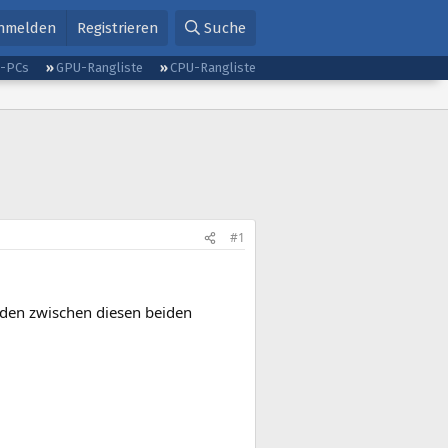
nmelden
Registrieren
Suche
g-PCs
GPU-Rangliste
CPU-Rangliste
#1
nden zwischen diesen beiden