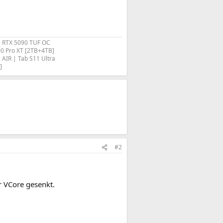
 RTX 5090 TUF OC
 Pro XT [2TB+4TB]
IR | Tab S11 Ultra
​
#2
r VCore gesenkt.