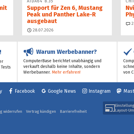
AIDA64 8.35
CHI
mit
Support für Zen 6, Mustang
Nvi
Peak und Panther Lake-R
Ph
ausgebaut
2
28.07.2026
Warum Werbebanner?
!
ComputerBase berichtet unabhängig und
Compu
er
verkauft deshalb keine Inhalte, sondern
schne
 Tests
Werbebanner.
Mehr erfahren!
von 
y
Facebook
Google News
Instagram
Mas
Einstellun
Layout-Um
ag widerrufen
Vertrag kündigen
Barrierefreiheit