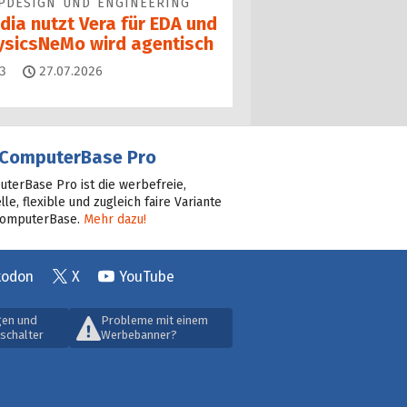
PDESIGN UND ENGINEERING
dia nutzt Vera für EDA und
ysicsNeMo wird agentisch
Kommentare
3
27.07.2026
ComputerBase Pro
terBase Pro ist die werbefreie,
lle, flexible und zugleich faire Variante
ComputerBase.
Mehr dazu!
todon
X
YouTube
gen und
Probleme mit einem
schalter
Werbebanner?