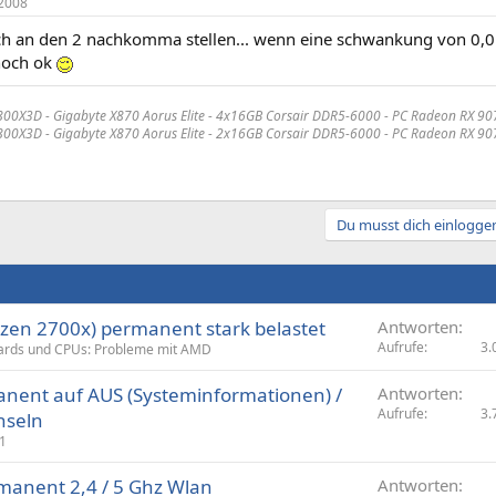
2008
ich an den 2 nachkomma stellen... wenn eine schwankung von 0,0
noch ok
00X3D - Gigabyte X870 Aorus Elite - 4x16GB Corsair DDR5-6000 -
PC Radeon RX 90
800X3D - Gigabyte X870 Aorus Elite - 2x16GB Corsair DDR5-6000 -
PC Radeon RX 90
Du musst dich einloggen
yzen 2700x) permanent stark belastet
Antworten
Aufrufe
3.
rds und CPUs: Probleme mit AMD
anent auf AUS (Systeminformationen) /
Antworten
Aufrufe
3.
hseln
1
manent 2,4 / 5 Ghz Wlan
Antworten