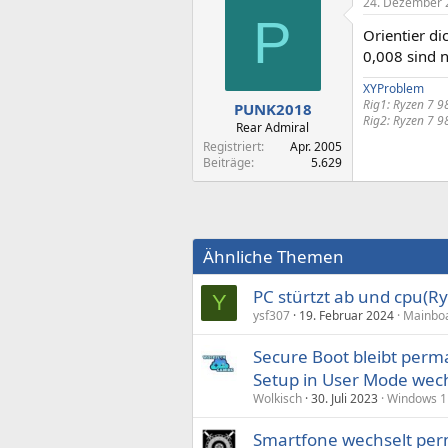
24. Dezember 
P
Orientier d
0,008 sind 
XYProblem
Rig1:
Ryzen 7 98
PUNK2018
Rig2:
Ryzen 7 9
Rear Admiral
Registriert
Apr. 2005
Beiträge
5.629
Ähnliche Themen
PC stürtzt ab und cpu(R
Y
ysf307
19. Februar 2024
Mainboa
Secure Boot bleibt perm
Setup in User Mode wec
Wolkisch
30. Juli 2023
Windows 1
Smartfone wechselt per