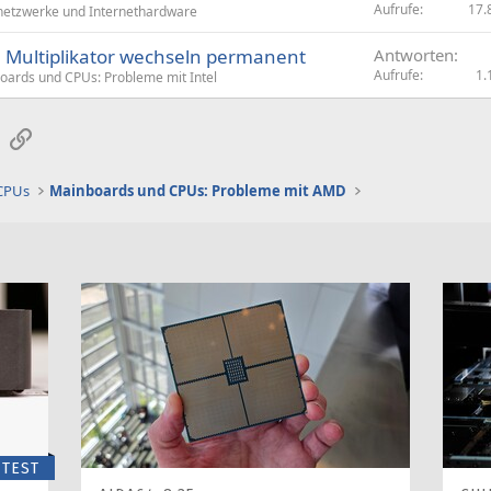
Aufrufe
17.
etzwerke und Internethardware
 Multiplikator wechseln permanent
Antworten
Aufrufe
1.
oards und CPUs: Probleme mit Intel
sApp
E-Mail
Link
 CPUs
Mainboards und CPUs: Probleme mit AMD
TEST