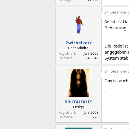
24. Dezember 
So ist es. 
Bedeutung, w
Zwirbelkatz
Die Rede is
Fleet Admiral
angegeben r
Registriert
Juni 2006
System stabi
Beiträge
48.540
24. Dezember 
Das ist auc
_
BRUTALIKLES
Ensign
Registriert
Jan. 2008
Beiträge
226