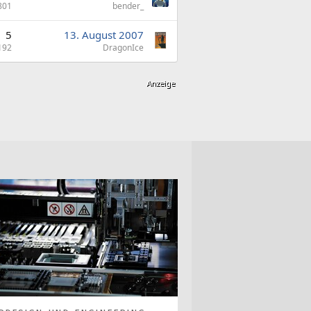
801
bender_
5
13. August 2007
192
DragonIce