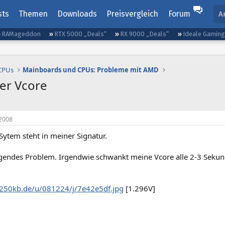
sts
Themen
Downloads
Preisvergleich
Forum
A
RAMageddon
RTX 5000 „Deals“
RX 9000 „Deals“
Ideale Gamin
 CPUs
Mainboards und CPUs: Probleme mit AMD
er Vcore
2008
Sytem steht in meiner Signatur.
lgendes Problem. Irgendwie schwankt meine Vcore alle 2-3 Seku
250kb.de/u/081224/j/7e42e5df.jpg
[1.296V]