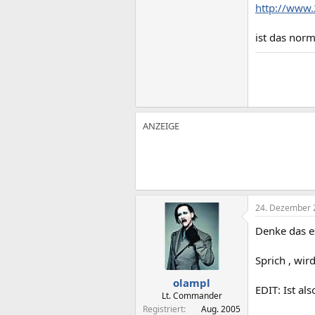
http://www
ist das nor
24. Dezember 
Denke das es
Sprich , wir
olampl
EDIT: Ist al
Lt. Commander
Registriert
Aug. 2005