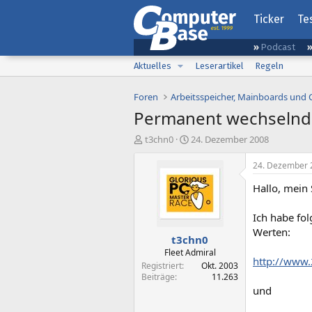
Ticker
Te
Podcast
Aktuelles
Leserartikel
Regeln
Foren
Arbeitsspeicher, Mainboards und
Permanent wechselnd
E
E
t3chn0
24. Dezember 2008
r
r
s
s
24. Dezember 
t
t
Hallo, mein 
e
e
l
l
l
l
Ich habe fo
e
t
Werten:
t3chn0
r
a
m
Fleet Admiral
http://www.
Registriert
Okt. 2003
Beiträge
11.263
und