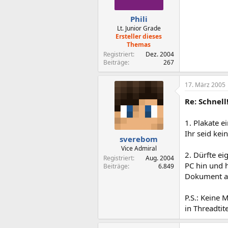
Phili
Lt. Junior Grade
Ersteller dieses
Themas
Registriert
Dez. 2004
Beiträge
267
17. März 2005
Re: Schnell
1. Plakate e
Ihr seid kei
sverebom
Vice Admiral
2. Dürfte ei
Registriert
Aug. 2004
PC hin und 
Beiträge
6.849
Dokument al
P.S.: Keine 
in Threadtit