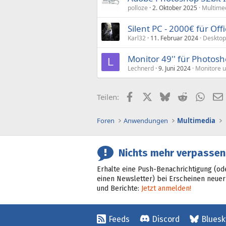
polloze
2. Oktober 2025
Multime
Silent PC - 2000€ für Of
Karl32
11. Februar 2024
Desktop
Monitor 49'' für Photos
L
Lechnerd
9. Juni 2024
Monitore u
Facebook
X (Twitter)
Bluesky
Reddit
What
Teilen:
Foren
Anwendungen
Multimedia
Nichts mehr verpassen
Erhalte eine Push-Benachrichtigung (od
einen Newsletter) bei Erscheinen neuer
und Berichte:
Jetzt anmelden!
Feeds
Discord
Bluesk