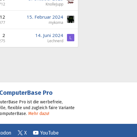
712
KnolleJupp
12
15. Februar 2024
077
mykoma
2
14. Juni 2024
L
275
Lechnerd
ComputerBase Pro
terBase Pro ist die werbefreie,
lle, flexible und zugleich faire Variante
ComputerBase.
Mehr dazu!
todon
X
YouTube