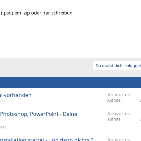
(.psd) ein .zip oder .rar schreiben.
Du musst dich einloggen
al vorhanden
Antworten
Aufrufe
dia
 Photoshop, PowerPoint - Deine
Antworten
Aufrufe
Text
stallation startet - und dann nichts!?
Antworten