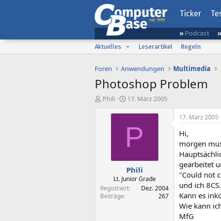
Ticker
Te
Podcast
Aktuelles
Leserartikel
Regeln
Foren
Anwendungen
Multimedia
Photoshop Problem
E
E
Phili
17. März 2005
r
r
s
s
17. März 2005
t
t
P
Hi,
e
e
l
l
morgen muss
l
l
Hauptsächli
e
t
gearbeitet u
Phili
r
a
"Could not 
m
Lt. Junior Grade
und ich 8CS.
Registriert
Dez. 2004
Kann es ink
Beiträge
267
Wie kann ic
MfG