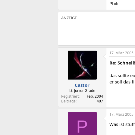
Phili
17. März 2005
Re: Schnell
das sollte e
er soll das 
Castor
Lt. Junior Grade
Registriert
Feb. 2004
Beiträge
407
17. März 2005
P
Was ist stuf