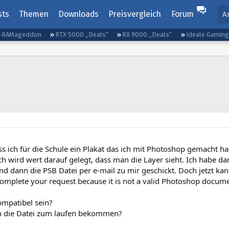
sts
Themen
Downloads
Preisvergleich
Forum
A
RAMageddon
RTX 5000 „Deals“
RX 9000 „Deals“
Ideale Gamin
 ich für die Schule ein Plakat das ich mit Photoshop gemacht h
ch wird wert darauf gelegt, dass man die Layer sieht. Ich habe 
nd dann die PSB Datei per e-mail zu mir geschickt. Doch jetzt ka
complete your request because it is not a valid Photoshop docum
ompatibel sein?
h die Datei zum laufen bekommen?