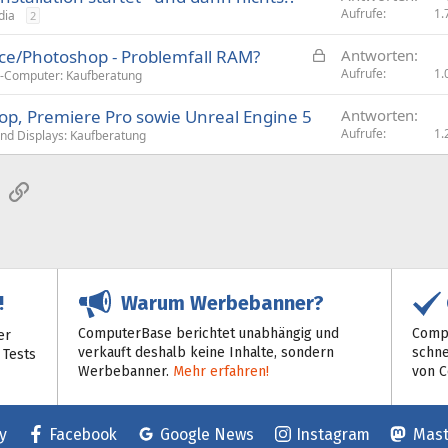
Aufrufe
1.
dia
2
G
fice/Photoshop - Problemfall RAM?
Antworten
e
Aufrufe
1.
-Computer: Kaufberatung
s
hop, Premiere Pro sowie Unreal Engine 5
Antworten
p
Aufrufe
1.
nd Displays: Kaufberatung
e
r
r
sApp
E-Mail
Link
t
Warum Werbebanner?
!
ComputerBase berichtet unabhängig und
Compu
er
verkauft deshalb keine Inhalte, sondern
schne
 Tests
Werbebanner.
Mehr erfahren!
von 
y
Facebook
Google News
Instagram
Mas