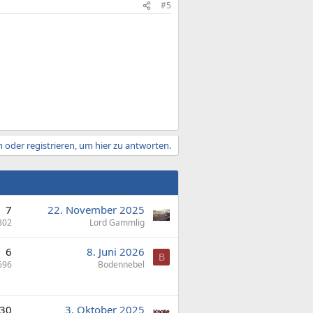
#5
 oder registrieren, um hier zu antworten.
7
22. November 2025
802
Lord Gammlig
6
8. Juni 2026
B
696
Bodennebel
30
3. Oktober 2025