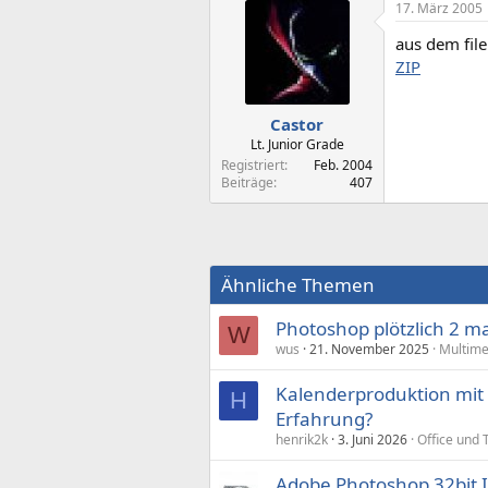
17. März 2005
aus dem file 
ZIP
Castor
Lt. Junior Grade
Registriert
Feb. 2004
Beiträge
407
Ähnliche Themen
Photoshop plötzlich 2 m
W
wus
21. November 2025
Multime
Kalenderproduktion mit
H
Erfahrung?
henrik2k
3. Juni 2026
Office und 
Adobe Photoshop 32bit In