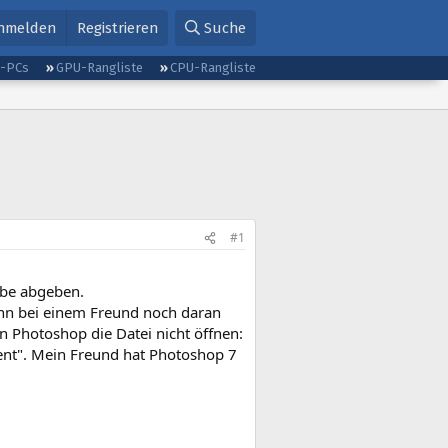
nmelden
Registrieren
Suche
g-PCs
GPU-Rangliste
CPU-Rangliste
#1
abe abgeben.
dann bei einem Freund noch daran
nn Photoshop die Datei nicht öffnen:
ent". Mein Freund hat Photoshop 7