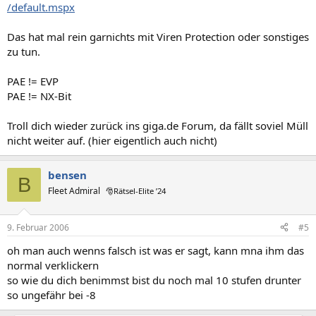
/default.mspx
Das hat mal rein garnichts mit Viren Protection oder sonstiges
zu tun.
PAE != EVP
PAE != NX-Bit
Troll dich wieder zurück ins giga.de Forum, da fällt soviel Müll
nicht weiter auf. (hier eigentlich auch nicht)
bensen
B
Fleet Admiral
🎅Rätsel-Elite ’24
9. Februar 2006
#5
oh man auch wenns falsch ist was er sagt, kann mna ihm das
normal verklickern
so wie du dich benimmst bist du noch mal 10 stufen drunter
so ungefähr bei -8