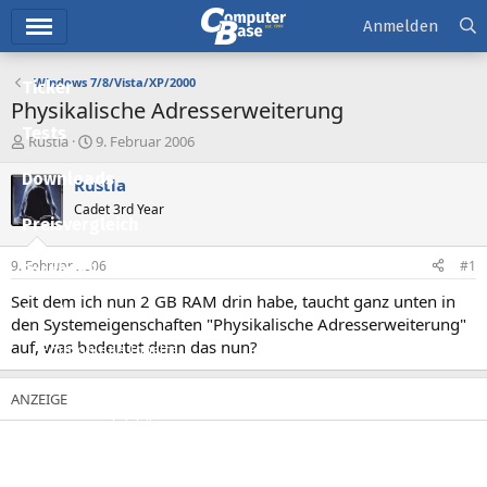
Hauptmenü
Anmelden
Windows 7/8/Vista/XP/2000
Ticker
Physikalische Adresserweiterung
Tests
E
E
Rustla
9. Februar 2006
r
r
Downloads
s
s
Rustla
t
t
Cadet 3rd Year
e
e
Preisvergleich
l
l
l
l
9. Februar 2006
#1
Forum
e
t
r
a
Seit dem ich nun 2 GB RAM drin habe, taucht ganz unten in
Aktuelles
m
den Systemeigenschaften "Physikalische Adresserweiterung"
auf, was bedeutet denn das nun?
Empfohlene Inhalte
Neue Beiträge
Neueste Aktivitäten
Leserartikel