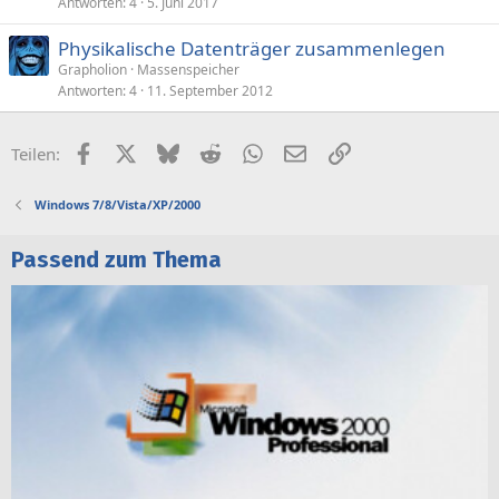
Antworten
4
5. Juni 2017
Physikalische Datenträger zusammenlegen
Grapholion
Massenspeicher
Antworten
4
11. September 2012
Facebook
X (Twitter)
Bluesky
Reddit
WhatsApp
E-Mail
Link
Teilen:
Windows 7/8/Vista/XP/2000
Passend zum Thema