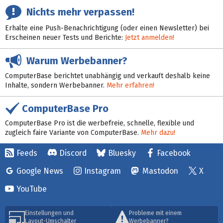
Nichts mehr verpassen!
Erhalte eine Push-Benachrichtigung (oder einen Newsletter) bei
Erscheinen neuer Tests und Berichte:
Jetzt anmelden!
Warum Werbebanner?
ComputerBase berichtet unabhängig und verkauft deshalb keine
Inhalte, sondern Werbebanner.
Mehr erfahren!
ComputerBase Pro
ComputerBase Pro ist die werbefreie, schnelle, flexible und
zugleich faire Variante von ComputerBase.
Mehr dazu!
Feeds
Discord
Bluesky
Facebook
Google News
Instagram
Mastodon
X
YouTube
Einstellungen und
Probleme mit einem
Layout-Umschalter
Werbebanner?