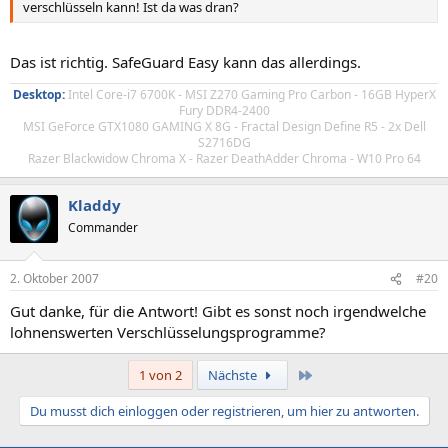
verschlüsseln kann! Ist da was dran?
Das ist richtig. SafeGuard Easy kann das allerdings.
Desktop:
Intel Core-i7 6700K - MSI Z270 Gaming Pro Carbon - 16GB HyperX
Fury DDR4-2400
MSI GeForce GTX1080 GAMING X 8G - Fractal Design Define R5 - 2x Dell
S2716DG
Razer Blackwidow Chroma X - Razer DeathAdder Chroma - W10 Pro 64
Kladdy
Commander
2. Oktober 2007
#20
Gut danke, für die Antwort! Gibt es sonst noch irgendwelche
lohnenswerten Verschlüsselungsprogramme?
Letzte
1 von 2
Nächste
Du musst dich einloggen oder registrieren, um hier zu antworten.