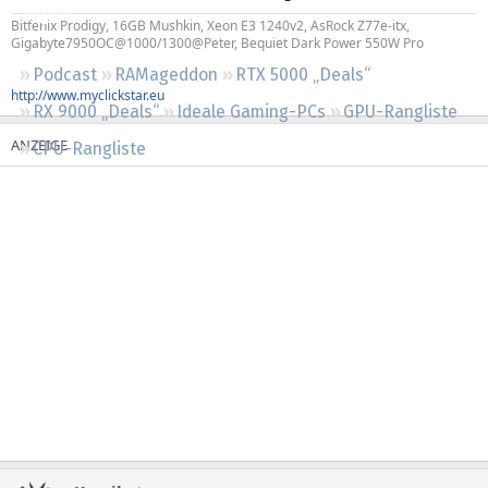
Regeln
Bitfenix Prodigy, 16GB Mushkin, Xeon E3 1240v2, AsRock Z77e-itx,
Gigabyte7950OC@1000/1300@Peter, Bequiet Dark Power 550W Pro
Podcast
RAMageddon
RTX 5000 „Deals“
http://www.myclickstar.eu
RX 9000 „Deals“
Ideale Gaming-PCs
GPU-Rangliste
CPU-Rangliste