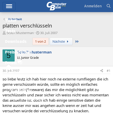
Hauptmenü
Anmelden
Sicherheit
Ticker
platten verschlüsseln
Tests
E
E
5c0u7.Musterman
30. Juli 2007
r
r
Letzte
Downloads
1 von 2
Nächste
s
s
t
t
e
e
5c0u7.Musterman
Preisvergleich
5
l
l
Lt. Junior Grade
l
l
Forum
e
t
r
a
30. Juli 2007
#1
Aktuelles
m
so liebe leutz ich hab hier noch ne externe rumfliegen die ich
Empfohlene Inhalte
gerne verschüsseln würde, sollte en möglich einfaches
program sein(freeware) das mir die möglichkeit gibt zu
Neue Beiträge
verschlüsseln und zwar sicher ich weiss nicht was momentan
Neueste Aktivitäten
das aktuellste ist. doch ich hab einige sensitive daten die
keine ausser mir was angehen auch wenn er zeit hat und
Leserartikel
versuchen würde dei verschlüsselung zu knacken.