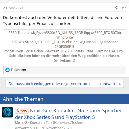
29. Mai 2021
#7
Du könntest auch den Verkäufer nett bitten, dir ein Foto vom
Typenschild, per Email zu schicken.
B550 Tomahawk_Ryzen5800x3D_NH15S_32GB Ripjaw3600_RTX 5070ti
Windforce
1TB WD SN850_1TB 220S_FOCUS Plus 550W_Lancool III_
Ultragear
27GP850P-B
Roccat Tyon_G910 Orion Spektrum_DIY 2.1_FostexT20RP_Gaming DAC Pro S
Schildkröten können dir mehr über den Weg erzählen als Hasen.
(unbekannt)
Tinkerton
R
e
a
Du musst dich einloggen oder registrieren, um hier zu antworten.
k
t
i
Ähnliche Themen
o
n
e
Next-Gen-Konsolen: Nutzbarer Speicher
News
n
der Xbox Series S und PlayStation 5
:
MichaG
Konsolen-Talk (Hardware/Technik)
Antworten
110
9. November 2020