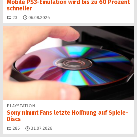
Mobile PS3-Emulation wird bis zu 60 Prozent
schneller
Kommentare
23
06.08.2026
PLAYSTATION
Sony nimmt Fans letzte Hoffnung auf Spiele-
Discs
Kommentare
285
31.07.2026