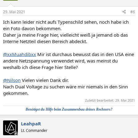
o
n
29. Mai 2021
#6
e
n
Ich kann leider nicht aufs Typenschild sehen, noch habe ich
:
ein Foto davon bekommen.
Daher ja meine Frage hier, vielleicht weiß ja jemand ob das
Interne Netzteil diesen Bereich abdeckt.
@xxMuahdibxx
Mir ist durchaus bewusst das in den USA eine
andere Netzspannung verwendet wird, was meinst du
weshalb ich diese Frage hier Stelle?
@Nilson
Vielen vielen Dank dir.
Nach Dual Voltage zu suchen wäre mir niemals in den Sinn
gekommen.
Zuletzt bearbeitet:
29. Mai 2021
Benötigst du Hilfe beim Zusammenbau deines Rechners?​
LeahpaR
Lt. Commander