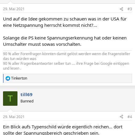
o
n
29. Mai 2021
#3
e
n
Und auf die Idee gekommen zu schauen was in der USA für
:
eine Netzspannung herrscht kommst nicht?...
Solange die PS keine Spannungserkennung hat oder keinen
Umschalter musst sowas vorschalten.
90 % aller Forenfragen könnten damit gelöst werden wenn die Fragensteller
das tun würden was
90 % aller Fragenbeantworter selber tun .... ihre Frage bei Google eintippen
und lesen .
Tinkerton
R
e
a
till69
k
T
t
Banned
i
o
n
29. Mai 2021
#4
e
n
Ein Blick aufs Typenschild würde eigentlich reichen... dort
:
sollte der Spannungsbereich geschrieben sein.