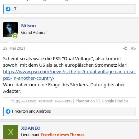
JJJT
R
e
a
Nilson
k
t
Grand Admiral
i
o
n
29. Mai 2021
#5
e
n
Scheint so als wäre die PS5 "Dual Voltage", also kommt
:
sowohl mit dem US als auch europäischen Stromnetz klar:
https://www.psu.com/news/is-the-ps5-dual-voltage-can-i-use-
ps5-in-another-country/
Wäre daher nur eine Frage des Steckers. Dafür gibts aber
Adapter.
PC
| Playstation 5 | Google Pixel 9a​
(Ryzen 9 5900X | RX 6800 XT | Fedora KDE)
Tinkerton
und
Androos
R
e
a
XDANEO
k
X
t
Lieutenant
Ersteller dieses Themas
i