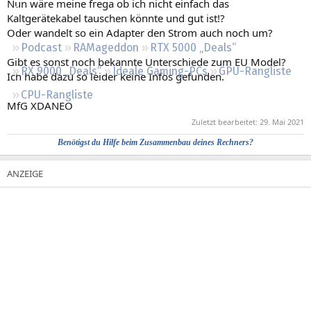
Nun wäre meine frega ob ich nicht einfach das
Regeln
Kaltgerätekabel tauschen könnte und gut ist!?
Oder wandelt so ein Adapter den Strom auch noch um?
Podcast
RAMageddon
RTX 5000 „Deals“
Gibt es sonst noch bekannte Unterschiede zum EU Model?
RX 9000 „Deals“
Ideale Gaming-PCs
GPU-Rangliste
Ich habe dazu so leider keine Infos gefunden.
CPU-Rangliste
MfG XDANEO
Zuletzt bearbeitet:
29. Mai 2021
Benötigst du Hilfe beim Zusammenbau deines Rechners?​