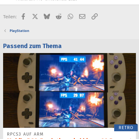
Facebook
X (Twitter)
Bluesky
Reddit
WhatsApp
E-Mail
Link
Teilen:
PlayStation
Passend zum Thema
RETRO
RPCS3 AUF ARM