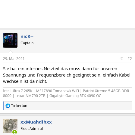
nicK--
Captain
29. Mai 2021
#2
Sie hat ein internes Netzteil das muss dann für unseren
Spannungs und Frequenzbereich geeignet sein, einfach Kabel
wechseln ist da nicht.
Intel Ultra 7 265K | MSI Z890 Tomahawk WiFi | Patriot Xtreme 5 48GB DDR
8000 | Lexar NM790 2TB | Gigabyte Gaming RTX 4090 OC
Tinkerton
R
e
a
xxMuahdibxx
k
t
Fleet Admiral
i