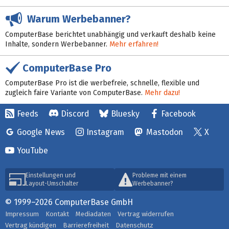
Warum Werbebanner?
ComputerBase berichtet unabhängig und verkauft deshalb keine
Inhalte, sondern Werbebanner.
Mehr erfahren!
ComputerBase Pro
ComputerBase Pro ist die werbefreie, schnelle, flexible und
zugleich faire Variante von ComputerBase.
Mehr dazu!
Feeds
Discord
Bluesky
Facebook
Google News
Instagram
Mastodon
X
YouTube
Einstellungen und
Probleme mit einem
Layout-Umschalter
Werbebanner?
© 1999–2026 ComputerBase GmbH
Impressum
Kontakt
Mediadaten
Vertrag widerrufen
Vertrag kündigen
Barrierefreiheit
Datenschutz