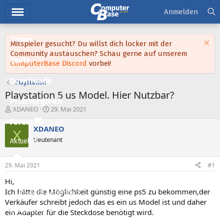
Hauptmenü
Anmelden
Ticker
Mitspieler gesucht? Du willst dich locker mit der
Community austauschen? Schau gerne auf unserem
Tests
ComputerBase Discord
vorbei!
Downloads
PlayStation
Playstation 5 us Model. Hier Nutzbar?
Preisvergleich
E
E
XDANEO
29. Mai 2021
r
r
Forum
s
s
XDANEO
X
t
t
Lieutenant
Aktuelles
e
e
l
l
Empfohlene Inhalte
l
l
29. Mai 2021
#1
e
t
Neue Beiträge
r
a
Hi,
m
Ich hätte die Möglichkeit günstig eine ps5 zu bekommen,der
Neueste Aktivitäten
Verkäufer schreibt jedoch das es ein us Model ist und daher
Leserartikel
ein Adapter für die Steckdose benötigt wird.