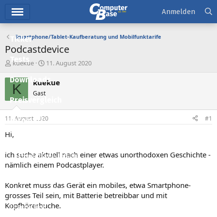
Hauptmenü
Anmelden
Smartphone/Tablet-Kaufberatung und Mobilfunktarife
Ticker
Podcastdevice
Tests
E
E
kuekue
11. August 2020
r
r
Downloads
s
s
kuekue
K
t
t
Gast
e
e
Preisvergleich
l
l
l
l
11. August 2020
#1
Forum
e
t
r
a
Hi,
Aktuelles
m
ich suche aktuell nach einer etwas unorthodoxen Geschichte -
Empfohlene Inhalte
nämlich einem Podcastplayer.
Neue Beiträge
Konkret muss das Gerät ein mobiles, etwa Smartphone-
Neueste Aktivitäten
grosses Teil sein, mit Batterie betreibbar und mit
Kopfhörerbuche.
Leserartikel