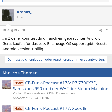
e
a
Kronos_
k
t
Ensign
i
o
n
18. August 2020
#5
e
n
Im Zweifel könntest du dir auch ein gebrauchtes Android
:
Gerät kaufen für das es z. B. Lineage OS support gibt. Neuste
Android Version + billig
Du musst dich einloggen oder registrieren, um hier zu antworten.
Ähnliche Themen
CB-Funk-Podcast #178: R7 7700X3D,
Notiz
Samsungs 990 und der WAF der Steam Machine
Vitche
Mainboards und CPUs: Diskussionen
Antworten
12
24. Juli 2026
CB-Funk-Podcast #177: Xbox &
Notiz