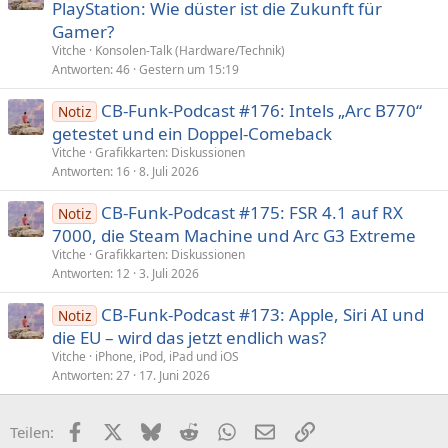
PlayStation: Wie düster ist die Zukunft für
Gamer?
Vitche
Konsolen-Talk (Hardware/Technik)
Antworten
46
Gestern um 15:19
CB-Funk-Podcast #176: Intels „Arc B770“
Notiz
getestet und ein Doppel-Comeback
Vitche
Grafikkarten: Diskussionen
Antworten
16
8. Juli 2026
CB-Funk-Podcast #175: FSR 4.1 auf RX
Notiz
7000, die Steam Machine und Arc G3 Extreme
Vitche
Grafikkarten: Diskussionen
Antworten
12
3. Juli 2026
CB-Funk-Podcast #173: Apple, Siri AI und
Notiz
die EU – wird das jetzt endlich was?
Vitche
iPhone, iPod, iPad und iOS
Antworten
27
17. Juni 2026
Facebook
X (Twitter)
Bluesky
Reddit
WhatsApp
E-Mail
Link
Teilen: