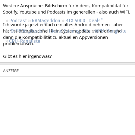
Regeln
Weitere Ansprüche: Bildschirm für Videos, Kompatibilität für
Spotify, Youtube und Podcasts im generellen - also auch WiFi.
Podcast
RAMageddon
RTX 5000 „Deals“
Ich würde ja jetzt einfach ein altes Android nehmen - aber
hier ist oftmals schnell kein Systemupdate mehr drin und
RX 9000 „Deals“
Ideale Gaming-PCs
GPU-Rangliste
dann die Kompatibilität zu aktuellen Appversionen
CPU-Rangliste
problematisch.
Gibt es hier irgendwas?