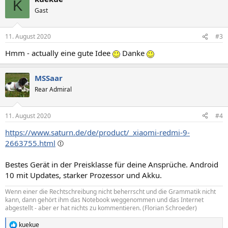
K
t
Gast
i
o
n
11. August 2020
#3
e
n
Hmm - actually eine gute Idee
Danke
:
MSSaar
Rear Admiral
11. August 2020
#4
https://www.saturn.de/de/product/_xiaomi-redmi-9-
2663755.html
Bestes Gerät in der Preisklasse für deine Ansprüche. Android
10 mit Updates, starker Prozessor und Akku.
Wenn einer die Rechtschreibung nicht beherrscht und die Grammatik nicht
kann, dann gehört ihm das Notebook weggenommen und das Internet
abgestellt - aber er hat nichts zu kommentieren. (Florian Schroeder)
kuekue
R