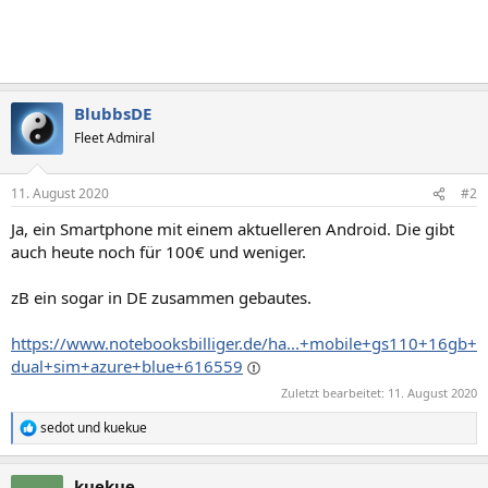
BlubbsDE
Fleet Admiral
11. August 2020
#2
Ja, ein Smartphone mit einem aktuelleren Android. Die gibt
auch heute noch für 100€ und weniger.
zB ein sogar in DE zusammen gebautes.
https://www.notebooksbilliger.de/ha...+mobile+gs110+16gb+
dual+sim+azure+blue+616559
Zuletzt bearbeitet:
11. August 2020
sedot
und
kuekue
R
e
a
kuekue
k