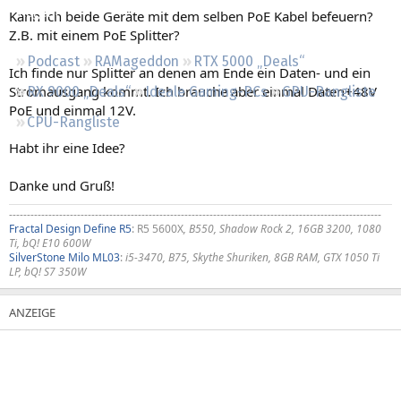
Regeln
Kann ich beide Geräte mit dem selben PoE Kabel befeuern?
Z.B. mit einem PoE Splitter?
Podcast
RAMageddon
RTX 5000 „Deals“
Ich finde nur Splitter an denen am Ende ein Daten- und ein
Stromausgang kommt. Ich brauche aber einmal Daten+48V
RX 9000 „Deals“
Ideale Gaming-PCs
GPU-Rangliste
PoE und einmal 12V.
CPU-Rangliste
Habt ihr eine Idee?
Danke und Gruß!
--------------------------------------------------------------------------------------------------------
Fractal Design Define R5
: R5 5600X
, B550, Shadow Rock 2, 16GB 3200, 1080
Ti, bQ! E10 600W
SilverStone Milo ML03
:
i5-3470, B75, Skythe Shuriken, 8GB RAM, GTX 1050 Ti
LP, bQ! S7 350W