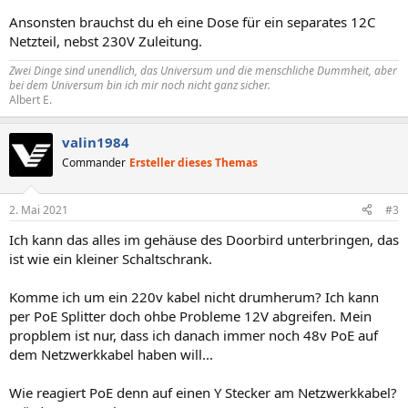
Ansonsten brauchst du eh eine Dose für ein separates 12C
Netzteil, nebst 230V Zuleitung.
Zwei Dinge sind unendlich, das Universum und die menschliche Dummheit, aber
bei dem Universum bin ich mir noch nicht ganz sicher.
Albert E.
valin1984
Commander
Ersteller dieses Themas
2. Mai 2021
#3
Ich kann das alles im gehäuse des Doorbird unterbringen, das
ist wie ein kleiner Schaltschrank.
Komme ich um ein 220v kabel nicht drumherum? Ich kann
per PoE Splitter doch ohbe Probleme 12V abgreifen. Mein
propblem ist nur, dass ich danach immer noch 48v PoE auf
dem Netzwerkkabel haben will...
Wie reagiert PoE denn auf einen Y Stecker am Netzwerkkabel?