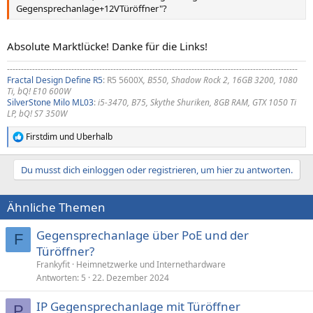
Gegensprechanlage+12VTüröffner"?
Absolute Marktlücke! Danke für die Links!
--------------------------------------------------------------------------------------------------------
Fractal Design Define R5
: R5 5600X
, B550, Shadow Rock 2, 16GB 3200, 1080
Ti, bQ! E10 600W
SilverStone Milo ML03
:
i5-3470, B75, Skythe Shuriken, 8GB RAM, GTX 1050 Ti
LP, bQ! S7 350W
Firstdim
und
Uberhalb
R
e
a
Du musst dich einloggen oder registrieren, um hier zu antworten.
k
t
i
Ähnliche Themen
o
n
e
Gegensprechanlage über PoE und der
F
n
Türöffner?
:
Frankyfit
Heimnetzwerke und Internethardware
Antworten
5
22. Dezember 2024
IP Gegensprechanlage mit Türöffner
P