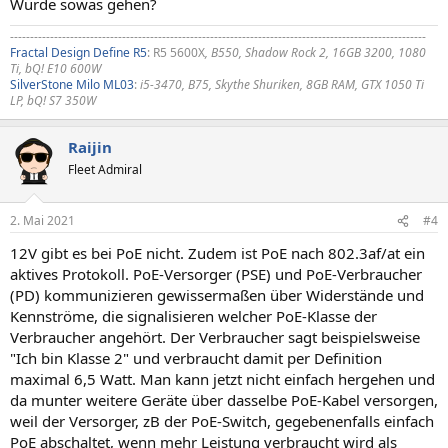
Würde sowas gehen?
--------------------------------------------------------------------------------------------------------
Fractal Design Define R5
: R5 5600X
, B550, Shadow Rock 2, 16GB 3200, 1080
Ti, bQ! E10 600W
SilverStone Milo ML03
:
i5-3470, B75, Skythe Shuriken, 8GB RAM, GTX 1050 Ti
LP, bQ! S7 350W
Raijin
Fleet Admiral
2. Mai 2021
#4
12V gibt es bei PoE nicht. Zudem ist PoE nach 802.3af/at ein
aktives Protokoll. PoE-Versorger (PSE) und PoE-Verbraucher
(PD) kommunizieren gewissermaßen über Widerstände und
Kennströme, die signalisieren welcher PoE-Klasse der
Verbraucher angehört. Der Verbraucher sagt beispielsweise
"Ich bin Klasse 2" und verbraucht damit per Definition
maximal 6,5 Watt. Man kann jetzt nicht einfach hergehen und
da munter weitere Geräte über dasselbe PoE-Kabel versorgen,
weil der Versorger, zB der PoE-Switch, gegebenenfalls einfach
PoE abschaltet, wenn mehr Leistung verbraucht wird als