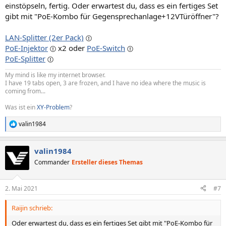
einstöpseln, fertig. Oder erwartest du, dass es ein fertiges Set
gibt mit "PoE-Kombo für Gegensprechanlage+12VTüröffner"?
LAN-Splitter (2er Pack)
PoE-Injektor
x2 oder
PoE-Switch
PoE-Splitter
My mind is like my internet browser.
I have 19 tabs open, 3 are frozen, and I have no idea where the music is
coming from...
Was ist ein
XY-Problem
?
valin1984
R
e
a
valin1984
k
t
Commander
Ersteller dieses Themas
i
o
n
2. Mai 2021
#7
e
n
Raijin schrieb:
:
Oder erwartest du, dass es ein fertiges Set gibt mit "PoE-Kombo für