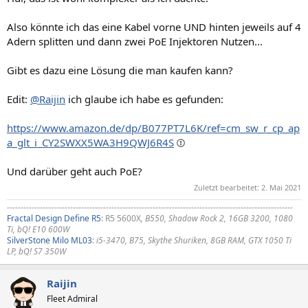
:
Also könnte ich das eine Kabel vorne UND hinten jeweils auf 4
Adern splitten und dann zwei PoE Injektoren Nutzen...
Gibt es dazu eine Lösung die man kaufen kann?
Edit:
@Raijin
ich glaube ich habe es gefunden:
https://www.amazon.de/dp/B077PT7L6K/ref=cm_sw_r_cp_ap
a_glt_i_CY2SWXX5WA3H9QWJ6R4S
Und darüber geht auch PoE?
Zuletzt bearbeitet:
2. Mai 2021
--------------------------------------------------------------------------------------------------------
Fractal Design Define R5
: R5 5600X
, B550, Shadow Rock 2, 16GB 3200, 1080
Ti, bQ! E10 600W
SilverStone Milo ML03
:
i5-3470, B75, Skythe Shuriken, 8GB RAM, GTX 1050 Ti
LP, bQ! S7 350W
Raijin
Fleet Admiral