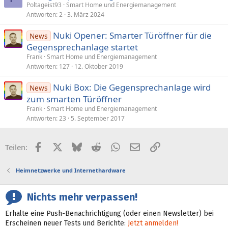
Poltageist93
Smart Home und Energiemanagement
Antworten
2
3. März 2024
Nuki Opener: Smarter Türöffner für die
News
Gegen­sprech­anlage startet
Frank
Smart Home und Energiemanagement
Antworten
127
12. Oktober 2019
Nuki Box: Die Gegensprechanlage wird
News
zum smarten Türöffner
Frank
Smart Home und Energiemanagement
Antworten
23
5. September 2017
Facebook
X (Twitter)
Bluesky
Reddit
WhatsApp
E-Mail
Link
Teilen:
Heimnetzwerke und Internethardware
Nichts mehr verpassen!
Erhalte eine Push-Benachrichtigung (oder einen Newsletter) bei
Erscheinen neuer Tests und Berichte:
Jetzt anmelden!