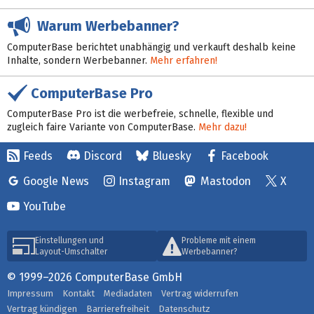
Warum Werbebanner?
ComputerBase berichtet unabhängig und verkauft deshalb keine
Inhalte, sondern Werbebanner.
Mehr erfahren!
ComputerBase Pro
ComputerBase Pro ist die werbefreie, schnelle, flexible und
zugleich faire Variante von ComputerBase.
Mehr dazu!
Feeds
Discord
Bluesky
Facebook
Google News
Instagram
Mastodon
X
YouTube
Einstellungen und
Probleme mit einem
Layout-Umschalter
Werbebanner?
© 1999–2026 ComputerBase GmbH
Impressum
Kontakt
Mediadaten
Vertrag widerrufen
Vertrag kündigen
Barrierefreiheit
Datenschutz