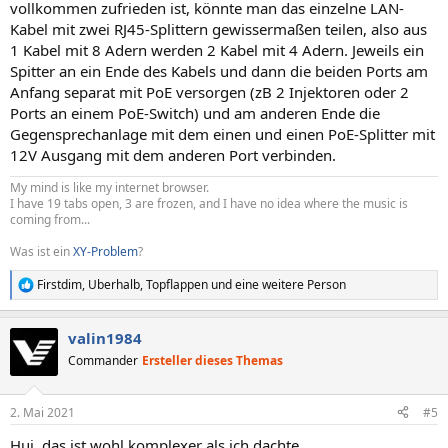
vollkommen zufrieden ist, könnte man das einzelne LAN-
Kabel mit zwei RJ45-Splittern gewissermaßen teilen, also aus
1 Kabel mit 8 Adern werden 2 Kabel mit 4 Adern. Jeweils ein
Spitter an ein Ende des Kabels und dann die beiden Ports am
Anfang separat mit PoE versorgen (zB 2 Injektoren oder 2
Ports an einem PoE-Switch) und am anderen Ende die
Gegensprechanlage mit dem einen und einen PoE-Splitter mit
12V Ausgang mit dem anderen Port verbinden.
My mind is like my internet browser.
I have 19 tabs open, 3 are frozen, and I have no idea where the music is
coming from...
Was ist ein
XY-Problem
?
Firstdim
,
Uberhalb
,
Topflappen
und eine weitere Person
R
e
a
valin1984
k
t
Commander
Ersteller dieses Themas
i
o
n
2. Mai 2021
#5
e
n
Hui, das ist wohl komplexer als ich dachte.