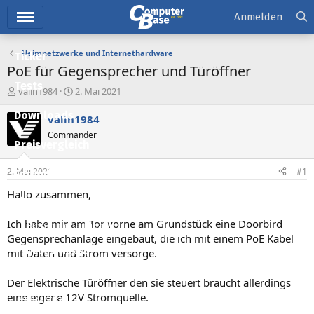
Hauptmenü
Anmelden
Heimnetzwerke und Internethardware
Ticker
PoE für Gegensprecher und Türöffner
Tests
E
E
valin1984
2. Mai 2021
r
r
Downloads
s
s
valin1984
t
t
Commander
e
e
Preisvergleich
l
l
l
l
2. Mai 2021
#1
Forum
e
t
r
a
Hallo zusammen,
Aktuelles
m
Ich habe mir am Tor vorne am Grundstück eine Doorbird
Empfohlene Inhalte
Gegensprechanlage eingebaut, die ich mit einem PoE Kabel
Neue Beiträge
mit Daten und Strom versorge.
Neueste Aktivitäten
Der Elektrische Türöffner den sie steuert braucht allerdings
eine eigene 12V Stromquelle.
Leserartikel