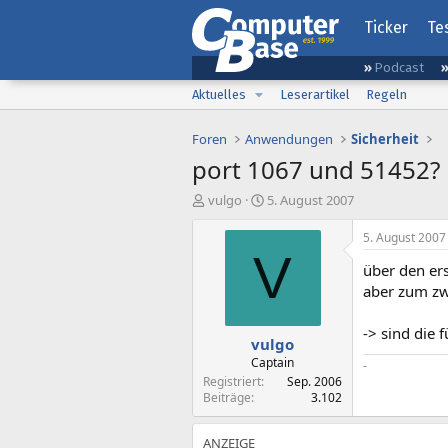
Ticker
Te
Podcast
Aktuelles
Leserartikel
Regeln
Foren
Anwendungen
Sicherheit
port 1067 und 51452?
E
E
vulgo
5. August 2007
r
r
s
s
5. August 2007
t
t
V
über den ers
e
e
l
l
aber zum zw
l
l
e
t
-> sind die 
vulgo
r
a
m
Captain
-
Registriert
Sep. 2006
Beiträge
3.102