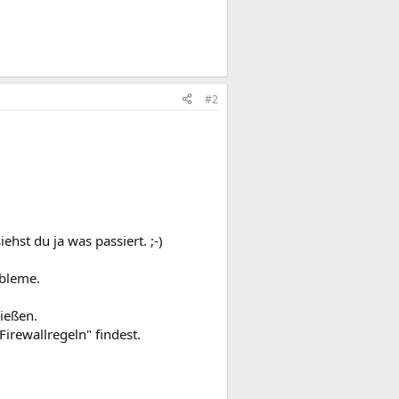
#2
ehst du ja was passiert. ;-)
obleme.
ließen.
Firewallregeln" findest.