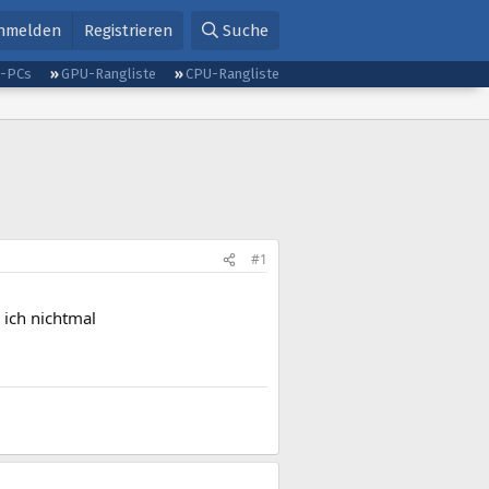
nmelden
Registrieren
Suche
g-PCs
GPU-Rangliste
CPU-Rangliste
#1
 ich nichtmal