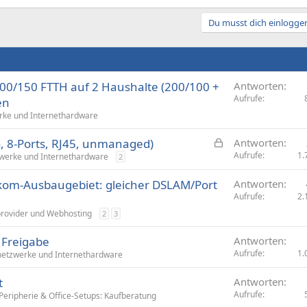
Du musst dich einloggen
300/150 FTTH auf 2 Haushalte (200/100 +
Antworten
Aufrufe
en
ke und Internethardware
G
G, 8-Ports, RJ45, unmanaged)
Antworten
e
Aufrufe
1.
werke und Internethardware
2
s
kom-Ausbaugebiet: gleicher DSLAM/Port
Antworten
p
Aufrufe
2.
e
r
provider und Webhosting
2
3
r
t Freigabe
Antworten
t
Aufrufe
1.
etzwerke und Internethardware
t
Antworten
Aufrufe
Peripherie & Office-Setups: Kaufberatung