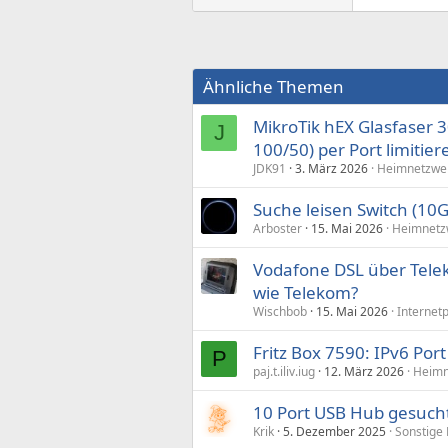
Ähnliche Themen
MikroTik hEX Glasfaser 
J
100/50) per Port limitier
JDK91
3. März 2026
Heimnetzwer
Suche leisen Switch (10
Arboster
15. Mai 2026
Heimnetz
Vodafone DSL über Tele
wie Telekom?
Wischbob
15. Mai 2026
Internet
Fritz Box 7590: IPv6 Por
P
paj.t.iliv.iug
12. März 2026
Heimn
10 Port USB Hub gesuch
Krik
5. Dezember 2025
Sonstige 