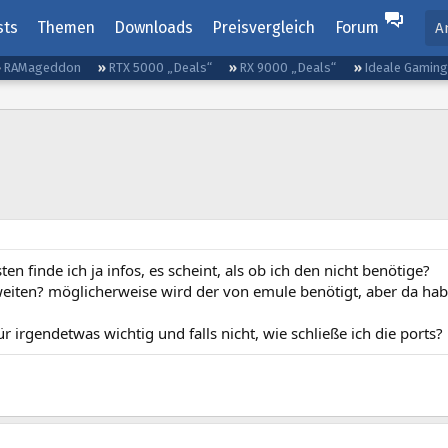
sts
Themen
Downloads
Preisvergleich
Forum
A
RAMageddon
RTX 5000 „Deals“
RX 9000 „Deals“
Ideale Gamin
ten finde ich ja infos, es scheint, als ob ich den nicht benötige?
eiten? möglicherweise wird der von emule benötigt, aber da hab
für irgendetwas wichtig und falls nicht, wie schließe ich die ports?