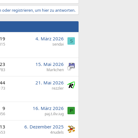
 oder registrieren, um hier zu antworten.
19
4. März 2026
S
815
sendai
23
15. Mai 2026
783
Markchen
44
21. Mai 2026
173
rezzler
9
16. März 2026
P
056
paj.t.iliv.iug
13
6. Dezember 2025
553
4nudels