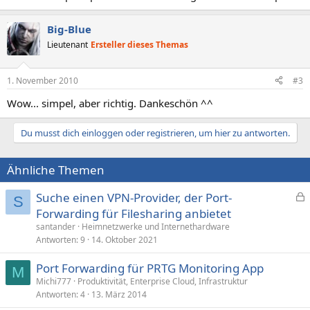
Big-Blue
Lieutenant
Ersteller dieses Themas
1. November 2010
#3
Wow... simpel, aber richtig. Dankeschön ^^
Du musst dich einloggen oder registrieren, um hier zu antworten.
Ähnliche Themen
Suche einen VPN-Provider, der Port-
S
e
Forwarding für Filesharing anbietet
s
santander
Heimnetzwerke und Internethardware
p
Antworten
9
14. Oktober 2021
e
Port Forwarding für PRTG Monitoring App
r
M
Michi777
Produktivität, Enterprise Cloud, Infrastruktur
r
Antworten
4
13. März 2014
t