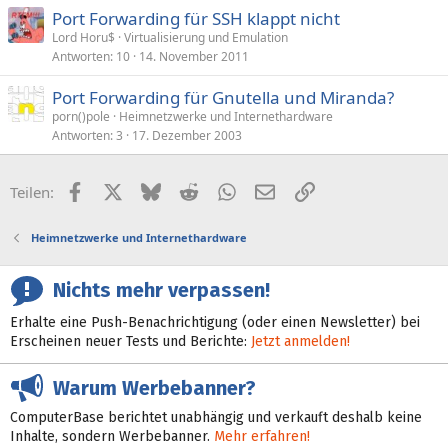
Port Forwarding für SSH klappt nicht
Lord Horu$
Virtualisierung und Emulation
Antworten
10
14. November 2011
Port Forwarding für Gnutella und Miranda?
porn()pole
Heimnetzwerke und Internethardware
Antworten
3
17. Dezember 2003
Facebook
X (Twitter)
Bluesky
Reddit
WhatsApp
E-Mail
Link
Teilen:
Heimnetzwerke und Internethardware
Nichts mehr verpassen!
Erhalte eine Push-Benachrichtigung (oder einen Newsletter) bei
Erscheinen neuer Tests und Berichte:
Jetzt anmelden!
Warum Werbebanner?
ComputerBase berichtet unabhängig und verkauft deshalb keine
Inhalte, sondern Werbebanner.
Mehr erfahren!