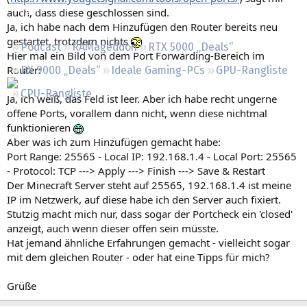
Regeln
auch, dass diese geschlossen sind.
Ja, ich habe nach dem Hinzufügen den Router bereits neu
gestartet, trotzdem nichts
Podcast
RAMageddon
RTX 5000 „Deals“
Hier mal ein Bild von dem Port Forwarding-Bereich im
Router:
RX 9000 „Deals“
Ideale Gaming-PCs
GPU-Rangliste
CPU-Rangliste
Ja, ich weiß, das Feld ist leer. Aber ich habe recht ungerne
offene Ports, vorallem dann nicht, wenn diese nichtmal
funktionieren
Aber was ich zum Hinzufügen gemacht habe:
Port Range: 25565 - Local IP: 192.168.1.4 - Local Port: 25565
- Protocol: TCP ---> Apply ---> Finish ---> Save & Restart
Der Minecraft Server steht auf 25565, 192.168.1.4 ist meine
IP im Netzwerk, auf diese habe ich den Server auch fixiert.
Stutzig macht mich nur, dass sogar der Portcheck ein 'closed'
anzeigt, auch wenn dieser offen sein müsste.
Hat jemand ähnliche Erfahrungen gemacht - vielleicht sogar
mit dem gleichen Router - oder hat eine Tipps für mich?
Grüße