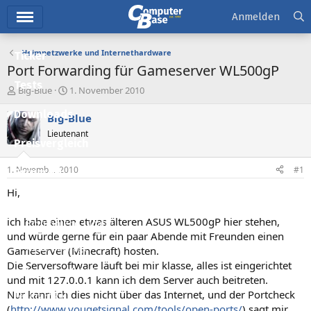
Hauptmenü
Anmelden
Heimnetzwerke und Internethardware
Ticker
Port Forwarding für Gameserver WL500gP
Tests
E
E
Big-Blue
1. November 2010
r
r
Downloads
s
s
Big-Blue
t
t
Lieutenant
e
e
Preisvergleich
l
l
l
l
1. November 2010
#1
Forum
e
t
r
a
Hi,
Aktuelles
m
ich habe einen etwas älteren ASUS WL500gP hier stehen,
Empfohlene Inhalte
und würde gerne für ein paar Abende mit Freunden einen
Neue Beiträge
Gameserver (Minecraft) hosten.
Die Serversoftware läuft bei mir klasse, alles ist eingerichtet
Neueste Aktivitäten
und mit 127.0.0.1 kann ich dem Server auch beitreten.
Nur kann ich dies nicht über das Internet, und der Portcheck
Leserartikel
(
http://www.yougetsignal.com/tools/open-ports/
) sagt mir