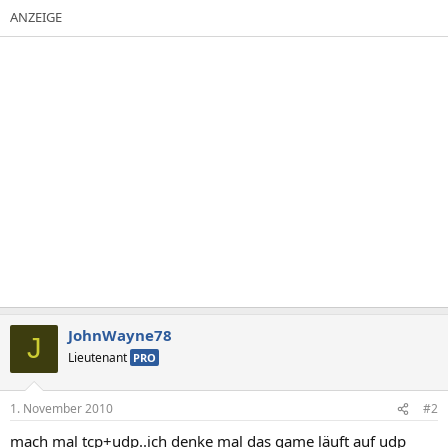
JohnWayne78
J
Lieutenant
PRO
1. November 2010
#2
mach mal tcp+udp..ich denke mal das game läuft auf udp