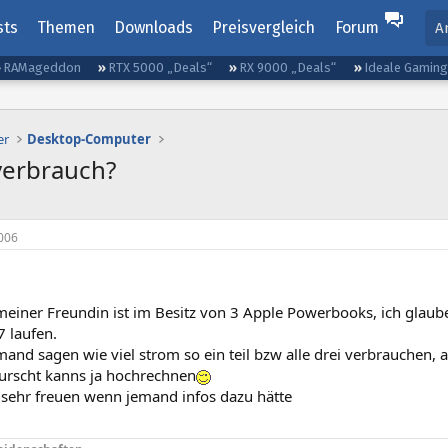
sts
Themen
Downloads
Preisvergleich
Forum
A
RAMageddon
RTX 5000 „Deals“
RX 9000 „Deals“
Ideale Gamin
er
Desktop-Computer
verbrauch?
006
meiner Freundin ist im Besitz von 3 Apple Powerbooks, ich glaub
7 laufen.
and sagen wie viel strom so ein teil bzw alle drei verbrauchen, 
wurscht kanns ja hochrechnen
sehr freuen wenn jemand infos dazu hätte