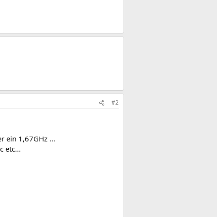
#2
 ein 1,67GHz ...
 etc...