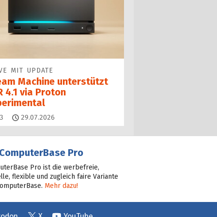
VE MIT UPDATE
eam Machine unterstützt
 4.1 via Proton
perimental
Kommentare
3
29.07.2026
ComputerBase Pro
terBase Pro ist die werbefreie,
lle, flexible und zugleich faire Variante
ComputerBase.
Mehr dazu!
todon
X
YouTube