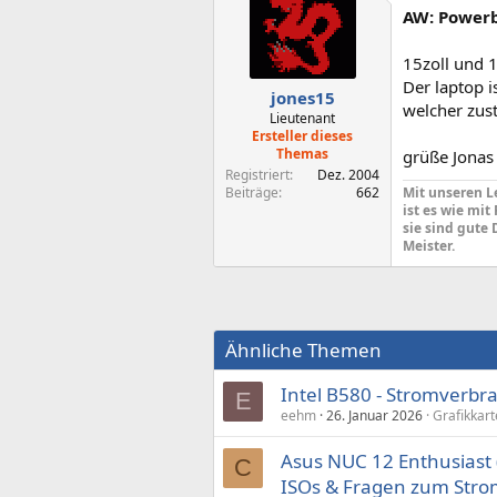
AW: Powerb
15zoll und 1
Der laptop i
jones15
welcher zust
Lieutenant
Ersteller dieses
Themas
grüße Jonas
Registriert
Dez. 2004
Mit unseren L
Beiträge
662
ist es wie mit
sie sind gute 
Meister.
Ähnliche Themen
Intel B580 - Stromverbrau
E
eehm
26. Januar 2026
Grafikkar
Asus NUC 12 Enthusiast 
C
ISOs & Fragen zum Str