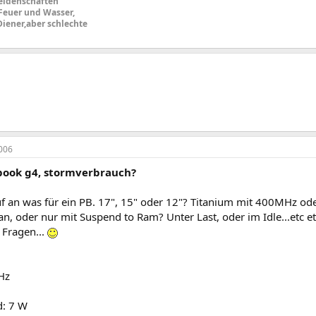
eidenschaften
 Feuer und Wasser,
Diener,aber schlechte
006
ook g4, stormverbrauch?
 an was für ein PB. 17", 15" oder 12"? Titanium mit 400MHz oder
an, oder nur mit Suspend to Ram? Unter Last, oder im Idle...etc etc
 Fragen...
Hz
d: 7 W