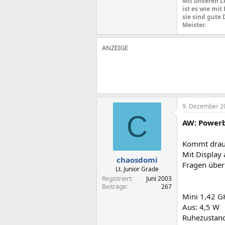
Mit unseren L
ist es wie mit
sie sind gute 
Meister.
9. Dezember 2
C
AW: Powerb
Kommt drauf
Mit Display 
chaosdomi
Fragen über
Lt. Junior Grade
Registriert
Juni 2003
Beiträge
267
Mini 1,42 G
Aus: 4,5 W
Ruhezustan