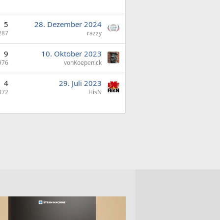
5
28. Dezember 2024
287
razzy
9
10. Oktober 2023
976
vonKoepenick
4
29. Juli 2023
372
HisN