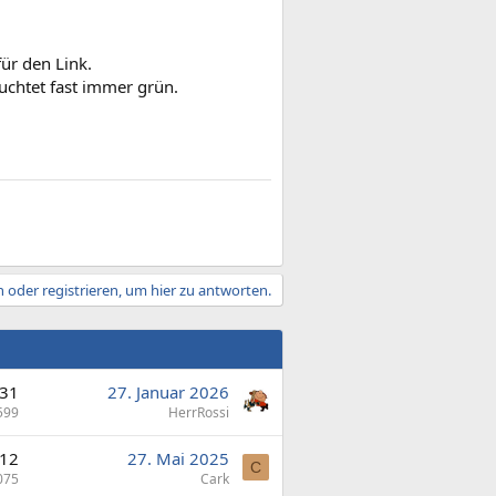
ür den Link.
euchtet fast immer grün.
 oder registrieren, um hier zu antworten.
31
27. Januar 2026
599
HerrRossi
12
27. Mai 2025
C
075
Cark