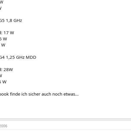
 W
W
G5 1,8 GHz
d: 17 W
,5 W
0 W
G4 1,25 GHz MDD
d: 28W
W
,5 W
ok finde ich sicher auch noch etwas...
2006