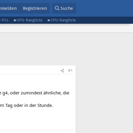
nmelden
Registrieren
Suche
g-PCs
GPU-Rangliste
CPU-Rangliste
#1
e g4, oder zumindest ähnliche, die
am Tag oder in der Stunde.