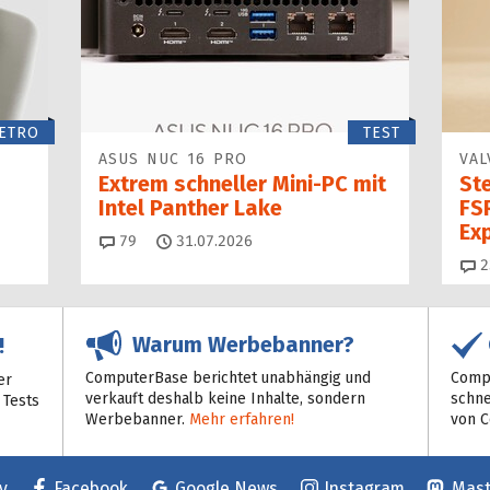
ETRO
TEST
ASUS NUC 16 PRO
VAL
Extrem schneller Mini-PC mit
St
Intel Panther Lake
FSR
Ex
Kommentare
79
31.07.2026
2
Warum Werbebanner?
!
ComputerBase berichtet unabhängig und
Compu
er
verkauft deshalb keine Inhalte, sondern
schne
 Tests
Werbebanner.
Mehr erfahren!
von 
y
Facebook
Google News
Instagram
Mas