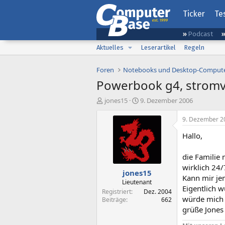
Ticker
Te
Podcast
Aktuelles
Leserartikel
Regeln
Foren
Notebooks und Desktop-Comput
Powerbook g4, strom
E
E
jones15
9. Dezember 2006
r
r
s
s
9. Dezember 2
t
t
Hallo,
e
e
l
l
l
l
die Familie 
e
t
wirklich 24/
jones15
r
a
Kann mir jem
m
Lieutenant
Eigentlich 
Registriert
Dez. 2004
würde mich 
Beiträge
662
grüße Jones