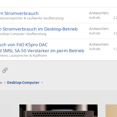
em Stromverbrauch
Antworten
Aufrufe
2.
Massenspeicher & Laufwerke: Kaufberatung
 Stromverbrauch im Desktop-Betrieb
Antworten
Aufrufe
3.
esktop-Computer: Kaufberatung
ch von FiiO K5pro DAC
Antworten
Aufrufe
1.
 SMSL SA-50 Verstärker im perm Betrieb
imkino, Lautsprecher & Kopfhörer
sApp
E-Mail
Link
er
Desktop-Computer