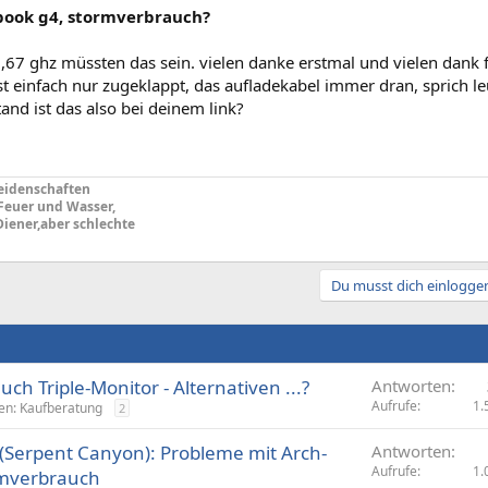
ook g4, stormverbrauch?
,67 ghz müssten das sein. vielen danke erstmal und vielen dank f
st einfach nur zugeklappt, das aufladekabel immer dran, sprich l
and ist das also bei deinem link?
eidenschaften
 Feuer und Wasser,
Diener,aber schlechte
Du musst dich einloggen
ch Triple-Monitor - Alternativen ...?
Antworten
Aufrufe
1.
ten: Kaufberatung
2
(Serpent Canyon): Probleme mit Arch-
Antworten
Aufrufe
1.
omverbrauch