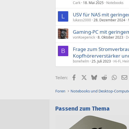
Cark
18. Mai 2025
Notebooks
USV für NAS mit gering
L
lukass2000
28. Dezember 2024
Gaming-PC mit geringem
vonKoepenick
8. Oktober 2023
D
Frage zum Stromverbrau
B
Kopfhörerverstärker und
bonehelm
25. Juli 2023
Hi-Fi, He
Facebook
X (Twitter)
Bluesky
Reddit
What
Teilen:
Foren
Notebooks und Desktop-Comput
Passend zum Thema