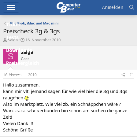
Hauptmenü
Anmelden
MacBook, iMac und Mac mini
Ticker
Preischeck 3g & 3gs
Tests
E
E
Saiga
16. November 2010
r
r
Downloads
s
s
Saiga
S
t
t
Gast
e
e
Preisvergleich
l
l
l
l
16. November 2010
#1
Forum
e
t
r
a
Hallo zusammen,
Aktuelles
m
kann mir vlt. jemand sagen für wie viel hier die 3g und 3gs
raugehen
Empfohlene Inhalte
Also im Marktplatz. Wie viel zb. ein Schnäppchen wäre ?
Neue Beiträge
Wäre euch sehr verbunden bin schon am suchen die ganze
Zeit!
Neueste Aktivitäten
Vielen Dank !!!
Schöne Grüße
Leserartikel