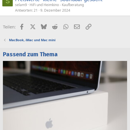
S
selam9
HiFi und Heimkino - Kaufberatung
Antworten
21
9. Dezember 2024
Facebook
X (Twitter)
Bluesky
Reddit
WhatsApp
E-Mail
Link
Teilen:
MacBook, iMac und Mac mini
Passend zum Thema