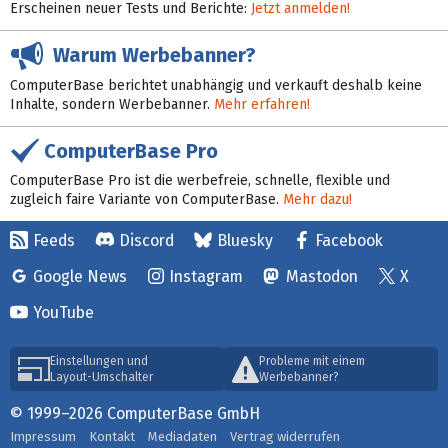
Erscheinen neuer Tests und Berichte:
Jetzt anmelden!
Warum Werbebanner?
ComputerBase berichtet unabhängig und verkauft deshalb keine
Inhalte, sondern Werbebanner.
Mehr erfahren!
ComputerBase Pro
ComputerBase Pro ist die werbefreie, schnelle, flexible und
zugleich faire Variante von ComputerBase.
Mehr dazu!
Feeds
Discord
Bluesky
Facebook
Google News
Instagram
Mastodon
X
YouTube
Einstellungen und
Probleme mit einem
Layout-Umschalter
Werbebanner?
© 1999–2026 ComputerBase GmbH
Impressum
Kontakt
Mediadaten
Vertrag widerrufen