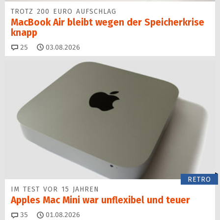
TROTZ 200 EURO AUFSCHLAG
MacBook Air bleibt wegen der Speicherkrise
knapp
Kommentare
25
03.08.2026
RETRO
IM TEST VOR 15 JAHREN
Apples Mac Mini war unflexibel und teuer
Kommentare
35
01.08.2026