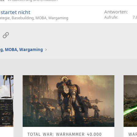
startet nicht
Antworten
Aufrufe
7.
ategie, Basebuilding, MOBA, Wargaming
sApp
E-Mail
Link
ing, MOBA, Wargaming
TOTAL WAR: WARHAMMER 40.000
WA