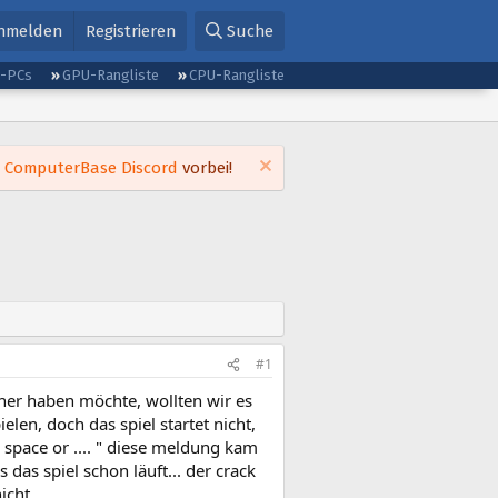
nmelden
Registrieren
Suche
g-PCs
GPU-Rangliste
CPU-Rangliste
m
ComputerBase Discord
vorbei!
#1
ner haben möchte, wollten wir es
elen, doch das spiel startet nicht,
space or .... " diese meldung kam
as spiel schon läuft... der crack
icht.