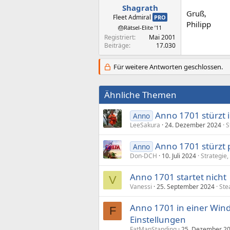
Shagrath
Gruß,
Fleet Admiral
PRO
Philipp
🎂Rätsel-Elite ’11
Registriert
Mai 2001
Beiträge
17.030
Für weitere Antworten geschlossen.
Ähnliche Themen
Anno 1701 stürzt 
Anno
LeeSakura
24. Dezember 2024
S
Anno 1701 stürzt pl
Anno
Don-DCH
10. Juli 2024
Strategie
Anno 1701 startet nicht
V
Vanessi
25. September 2024
Ste
Anno 1701 in einer Wind
F
Einstellungen
FatManStanding
25. Dezember 2