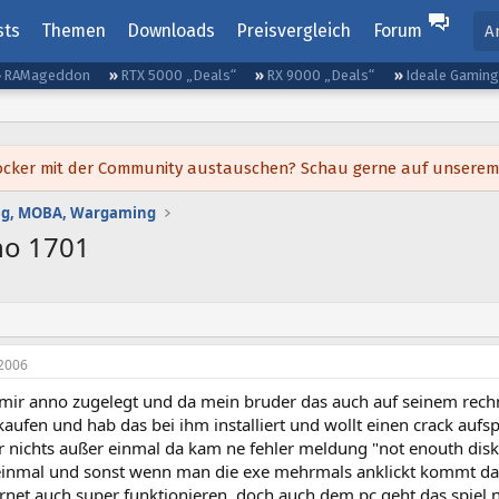
sts
Themen
Downloads
Preisvergleich
Forum
A
RAMageddon
RTX 5000 „Deals“
RX 9000 „Deals“
Ideale Gamin
h locker mit der Community austauschen? Schau gerne auf unsere
ing, MOBA, Wargaming
no 1701
2006
ab mir anno zugelegt und da mein bruder das auch auf seinem rech
kaufen und hab das bei ihm installiert und wollt einen crack aufspi
 nichts außer einmal da kam ne fehler meldung "not enouth disk 
einmal und sonst wenn man die exe mehrmals anklickt kommt das d
ternet auch super funktionieren, doch auch dem pc geht das spiel n