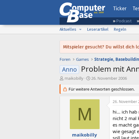
Ticker
Te
Podcast
Aktuelles
Leserartikel
Regeln
Mitspieler gesucht? Du willst dic
Foren
Games
Strategie, Basebuild
Problem mit An
Anno
E
E
maikobilly
26. November 2006
r
r
s
Für weitere Antworten geschlossen.
s
t
t
e
e
26. November 
l
l
M
l
l
hi... ich h
e
t
nicht 2 mal 
r
a
es macht gar
m
wie gesagt 
maikobilly
soll laut in