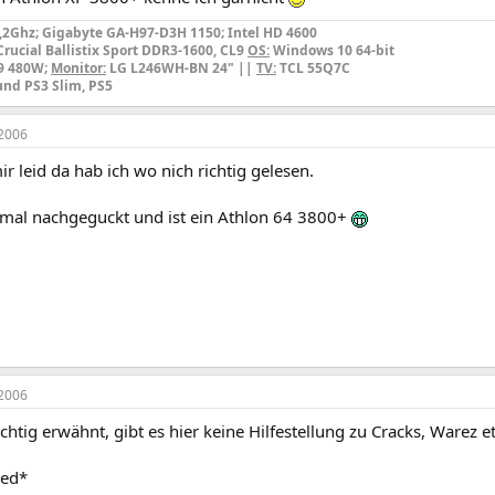
 3,2Ghz; Gigabyte GA-H97-D3H 1150; Intel HD 4600
rucial Ballistix Sport DDR3-1600, CL9
OS:
Windows 10 64-bit
9 480W;
Monitor:
LG L246WH-BN 24" ||
TV:
TCL 55Q7C
und PS3 Slim, PS5
2006
mir leid da hab ich wo nich richtig gelesen.
mal nachgeguckt und ist ein Athlon 64 3800+
2006
chtig erwähnt, gibt es hier keine Hilfestellung zu Cracks, Warez et
sed*