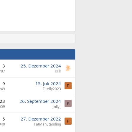
3
25. Dezember 2024
787
Krik
9
15. Juli 2024
F
249
Firefly2023
23
26. September 2024
K
559
_killy_
5
27. Dezember 2022
F
940
FatManStanding