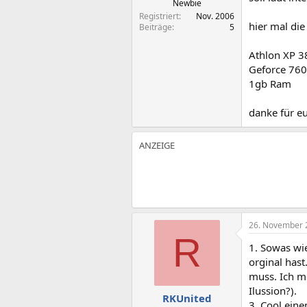
Newbie
Registriert
Nov. 2006
hier mal die
Beiträge
5
Athlon XP 
Geforce 76
1gb Ram
danke für eur
26. November 
R
1. Sowas wi
orginal hast
muss. Ich me
Ilussion?).
RKUnited
3. Cool ein