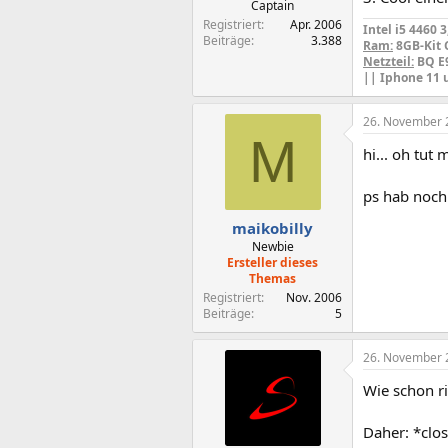
Captain
Registriert
Apr. 2006
Intel i5 4460
Beiträge
3.388
Ram:
8GB-Kit C
Netzteil:
BQ E
|| Iphone 11 
26. November 
M
hi... oh tut 
ps hab noch
maikobilly
Newbie
Ersteller dieses
Themas
Registriert
Nov. 2006
Beiträge
5
26. November 
Wie schon ri
Daher: *clo