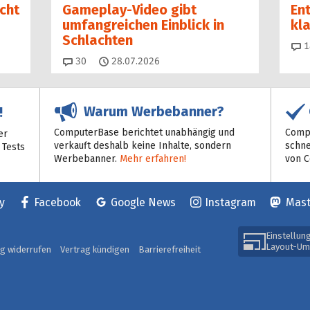
ucht
Gameplay-Video gibt
En
umfangreichen Einblick in
kl
Schlachten
1
Kommentare
30
28.07.2026
Warum Werbebanner?
!
ComputerBase berichtet unabhängig und
Compu
er
verkauft deshalb keine Inhalte, sondern
schne
 Tests
Werbebanner.
Mehr erfahren!
von 
y
Facebook
Google News
Instagram
Mas
Einstellun
Layout-Um
ag widerrufen
Vertrag kündigen
Barrierefreiheit