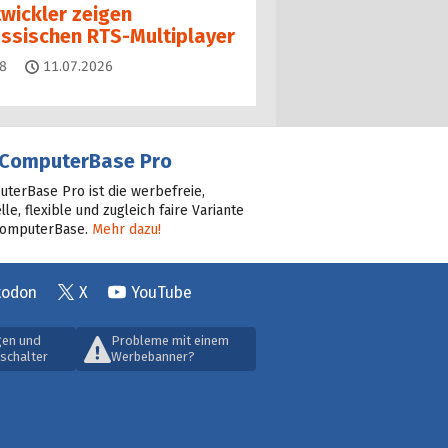
twickler zeigen
assischen RTS-Multiplayer
Kommentare
8
11.07.2026
ComputerBase Pro
terBase Pro ist die werbefreie,
lle, flexible und zugleich faire Variante
ComputerBase.
Mehr dazu!
todon
X
YouTube
gen und
Probleme mit einem
schalter
Werbebanner?