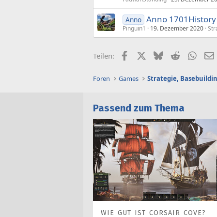
Anno 1701History 
Anno
Pinguin1
19. Dezember 2020
Str
Facebook
X (Twitter)
Bluesky
Reddit
What
Teilen:
Foren
Games
Strategie, Basebuild
Passend zum Thema
WIE GUT IST CORSAIR COVE?