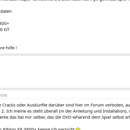
 daten
3800+
00 GT
e hilfe !
2006
e Cracks oder Auskünfte darüber sind hier im Forum verboten, a
. 2. Ich meine es steht überall (in der Anleitung und Installatio
rke das bei mir selber, das die DVD whärend dem Spiel selbst arbe
en Athlon XP 3800+ kenne ich garnicht