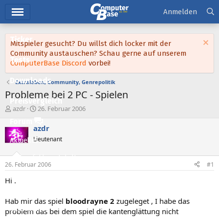
Hauptmenü
Anmelden
Ticker
Mitspieler gesucht? Du willst dich locker mit der
Community austauschen? Schau gerne auf unserem
Tests
ComputerBase Discord
vorbei!
Downloads
Extraleben, Community, Genrepolitik
Probleme bei 2 PC - Spielen
Preisvergleich
E
E
azdr
26. Februar 2006
r
r
Forum
s
s
azdr
t
t
Lieutenant
Aktuelles
e
e
l
l
Empfohlene Inhalte
l
l
26. Februar 2006
#1
e
t
Neue Beiträge
r
a
Hi .
m
Neueste Aktivitäten
Hab mir das spiel
bloodrayne 2
zugeleget , I habe das
Leserartikel
problem das bei dem spiel die kantenglättung nicht