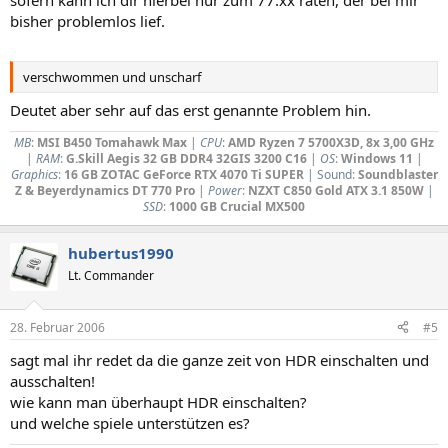
sofern kann ich dir hierbei nur zum 77.xx raten, der bei mir
bisher problemlos lief.
verschwommen und unscharf
Deutet aber sehr auf das erst genannte Problem hin.
MB
:
MSI B450 Tomahawk Max
|
CPU
:
AMD Ryzen 7 5700X3D, 8x 3,00 GHz
|
RAM
:
G.Skill Aegis 32 GB DDR4 32GIS 3200 C16
|
OS
:
Windows 11
|
Graphics
:
16 GB ZOTAC GeForce RTX 4070 Ti SUPER
| Sound
:
Soundblaster
Z & Beyerdynamics DT 770 Pro
|
Power
:
NZXT C850 Gold ATX 3.1 850W
|
SSD
:
1000 GB Crucial MX500
hubertus1990
Lt. Commander
28. Februar 2006
#5
sagt mal ihr redet da die ganze zeit von HDR einschalten und
ausschalten!
wie kann man überhaupt HDR einschalten?
und welche spiele unterstützen es?