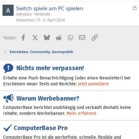
Switch spiele am PC spielen
e
Adridaso
Nintendo
Antworten
15
6. April 2024
s
p
e
Facebook
X (Twitter)
Bluesky
Reddit
WhatsApp
E-Mail
Link
Teilen:
r
r
Extraleben, Community, Genrepolitik
t
Nichts mehr verpassen!
Erhalte eine Push-Benachrichtigung (oder einen Newsletter) bei
Erscheinen neuer Tests und Berichte:
Jetzt anmelden!
Warum Werbebanner?
ComputerBase berichtet unabhängig und verkauft deshalb keine
Inhalte, sondern Werbebanner.
Mehr erfahren!
ComputerBase Pro
ComputerBase Pro ist die werbefreie, schnelle, flexible und