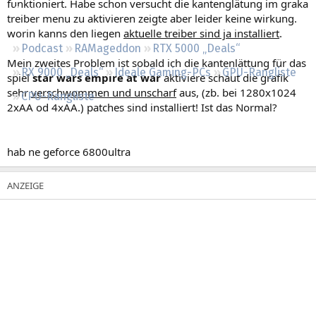
funktioniert. Habe schon versucht die kantenglätung im graka
Regeln
treiber menu zu aktivieren zeigte aber leider keine wirkung.
worin kanns den liegen
aktuelle treiber sind ja installiert
.
Podcast
RAMageddon
RTX 5000 „Deals“
Mein zweites Problem ist sobald ich die kantenlättung für das
RX 9000 „Deals“
Ideale Gaming-PCs
GPU-Rangliste
spiel
star wars empire at war
aktiviere schaut die grafik
sehr
verschwommen und unscharf
aus, (zb. bei 1280x1024
CPU-Rangliste
2xAA od 4xAA.) patches sind installiert! Ist das Normal?
hab ne geforce 6800ultra