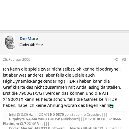
DerMarx
Cadet 4th Year
26. Februar 2006
#2
Ich kenn die spiele zwar nicht selbst, ok kenne bloodrayne 1
ist aber was anderes, aber falls die Spiele auch
HighDynamicRangeRendering ( HDR ) haben kann die
Grafikkarte das nicht zusammen mit Antialiasing darstellen.
Erst die 7900GTX/GT werden das können und die ATI
X1900XTX kann es heute schon, falls die Games kein HDR
haben, habe ich keine Ahnung woran das liegen kann
|||Intel I5 3,3GHz|||2X ATI
HD 5870
von Sapphire Crossfire|||
|||
Gigabyte GA-MA790FXT-UD5P
Mainboard|||
OCZ DDR3 PC3-10666
Platinum CL7
2X 4GB kit|||
|||
Cooler Master HAF 932 BigTower
|||
Noctua NH-UB9
CPU Kühler|||