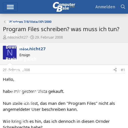
Hauptmenü
Anmelden
Windows 7/8/Vista/XP/2000
Ticker
Program Files schreiben? was muss ich tun?
Tests
E
E
n8schicht27
29. Februar 2008
r
r
Downloads
s
s
n8schicht27
N
t
t
Ensign
e
e
Preisvergleich
l
l
l
l
29. Februar 2008
#1
Forum
e
t
r
a
Hallo,
Aktuelles
m
habe mir gestern Vista gekauft.
Empfohlene Inhalte
Neue Beiträge
Nun stelle ich fest, das man den "Program Files" nicht als
angemeldeter User beschreiben kann.
Neueste Aktivitäten
Wie krieg ich es hin, das ich dennoch in diesen Ornder
Leserartikel
Schreibrechte habe?