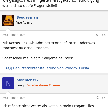
wie gesagt... habs mir gestern erst gekauft... Tschuldigung
wenn ich so doofe Fragen stelle!!
Boogeyman
Vice Admiral
29. Februar 2008
#4
Mit Rechtsklick "Als Administrator ausführen", oder was
möchtest du genau machen ?
Sonst schau mal hier, für allgemeine Infos:
[FAQ] Benutzerkontensteuerung von Windows Vista
n8schicht27
N
Ensign
Ersteller dieses Themas
29. Februar 2008
#5
ich möchte nicht weiter als Daten in mein Progam Files