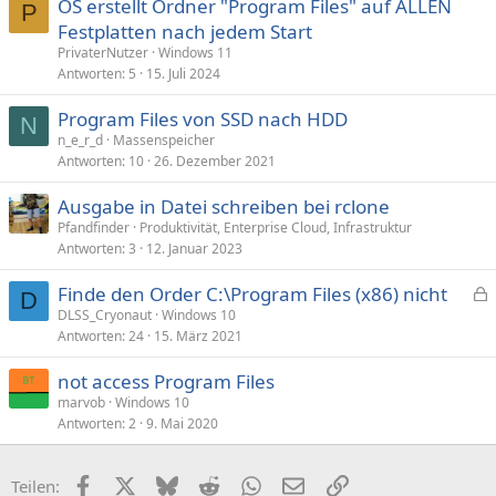
OS erstellt Ordner "Program Files" auf ALLEN
P
Festplatten nach jedem Start
PrivaterNutzer
Windows 11
Antworten
5
15. Juli 2024
Program Files von SSD nach HDD
N
n_e_r_d
Massenspeicher
Antworten
10
26. Dezember 2021
Ausgabe in Datei schreiben bei rclone
Pfandfinder
Produktivität, Enterprise Cloud, Infrastruktur
Antworten
3
12. Januar 2023
Finde den Order C:\Program Files (x86) nicht
D
e
DLSS_Cryonaut
Windows 10
Antworten
24
15. März 2021
s
p
not access Program Files
e
marvob
Windows 10
r
Antworten
2
9. Mai 2020
r
t
Facebook
X (Twitter)
Bluesky
Reddit
WhatsApp
E-Mail
Link
Teilen: