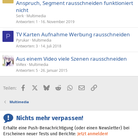
Anspruch, Segment rausschneiden funktioniert
nicht
Serk
Multimedia
Antworten
1
16. November 2019
TV Karten Aufnahme Werbung rausschneiden
P
Pyrukar
Multimedia
Antworten
3
14. Juli 2018
Aus einem Video viele Szenen rausschneiden
ViiRex
Multimedia
Antworten
5
26. Januar 2015
Facebook
X (Twitter)
Bluesky
Reddit
WhatsApp
E-Mail
Link
Teilen:
Multimedia
Nichts mehr verpassen!
Erhalte eine Push-Benachrichtigung (oder einen Newsletter) bei
Erscheinen neuer Tests und Berichte:
Jetzt anmelden!