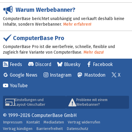
Warum Werbebanner?
ComputerBase berichtet unabhängig und verkauft deshalb keine
Inhalte, sondern Werbebanner.
Mehr erfahren!
ComputerBase Pro
ComputerBase Pro ist die werbefreie, schnelle, flexible und
zugleich faire Variante von ComputerBase.
Mehr dazu!
Feeds
Discord
Bluesky
Facebook
Google News
Instagram
Mastodon
X
YouTube
Einstellungen und
Probleme mit einem
Layout-Umschalter
Werbebanner?
© 1999–2026 ComputerBase GmbH
Impressum
Kontakt
Mediadaten
Vertrag widerrufen
Vertrag kündigen
Barrierefreiheit
Datenschutz