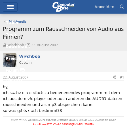
Hauptmenü
Anmelden
Multimedia
Ticker
Programm zum Rausschneiden von Audio aus
Tests
Filmen?
E
E
Wischbob
22. August 2007
Downloads
r
r
s
s
Wischbob
Preisvergleich
t
t
Captain
e
e
l
l
Forum
l
l
22. August 2007
#1
e
t
Aktuelles
r
a
hy,
m
Empfohlene Inhalte
ich suche ein einfach zu bedienenendes programm mit dem
ich aus dem vlc player oder auch anderen die AUDIO-dateien
Neue Beiträge
rausschneiden und als mp3 abspeichern kann
so was gibts doch bestimmt?8
Neueste Aktivitäten
5900X mit AiO WaKü@4,2Ghz auf Asus Crosshair VII X470-5x SSD-32GB 3600Mhz in DG87
Leserartikel
Asus Prime 9070 XT---LG 39GS95QE--SVDSL 250MBit