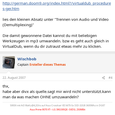
http://german.doom9.org/index.html?/virtualdub_procedure
s-ger.htm
lies den kleinen Absatz unter "Trennen von Audio und Video
(Demultiplexing)"
Die damit gewonnene Datei kannst du mit beliebigen
Werkzeugen in mp3 umwandeln. bzw es geht auch gleich in
VirtualDub, wenn du dir zutraust etwas mehr zu klicken.
Wischbob
Captain
Ersteller dieses Themas
22. August 2007
#4
thx,
habe aber divx als quelle.sagt mir wird nicht unterstützt.kann
man da was machen OHNE umzuwandeln?
5900X mit AiO WaKü@4,2Ghz auf Asus Crosshair VII X470-5x SSD-32GB 3600Mhz in DG87
Asus Prime 9070 XT---LG 39GS95QE--SVDSL 250MBit