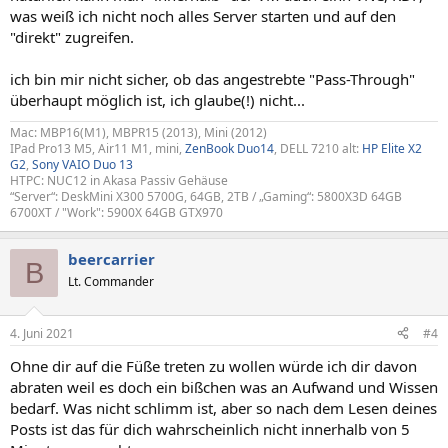
was weiß ich nicht noch alles Server starten und auf den
"direkt" zugreifen.
ich bin mir nicht sicher, ob das angestrebte "Pass-Through"
überhaupt möglich ist, ich glaube(!) nicht...
Mac: MBP16(M1), MBPR15 (2013), Mini (2012)
IPad Pro13 M5, Air11 M1, mini,
ZenBook Duo14
, DELL 7210 alt:
HP Elite X2
G2
,
Sony VAIO Duo 13
HTPC: NUC12 in Akasa Passiv Gehäuse
“Server“: DeskMini X300 5700G, 64GB, 2TB / „Gaming“: 5800X3D 64GB
6700XT / "Work": 5900X 64GB GTX970
beercarrier
B
Lt. Commander
4. Juni 2021
#4
Ohne dir auf die Füße treten zu wollen würde ich dir davon
abraten weil es doch ein bißchen was an Aufwand und Wissen
bedarf. Was nicht schlimm ist, aber so nach dem Lesen deines
Posts ist das für dich wahrscheinlich nicht innerhalb von 5