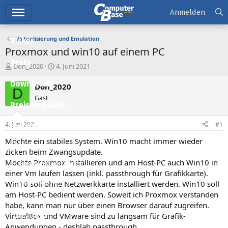
Hauptmenü
Anmelden
Virtualisierung und Emulation
Ticker
Proxmox und win10 auf einem PC
Tests
E
E
Don_2020
4. Juni 2021
r
r
Downloads
s
s
Don_2020
D
t
t
Gast
e
e
Preisvergleich
l
l
l
l
4. Juni 2021
#1
Forum
e
t
r
a
Möchte ein stabiles System. Win10 macht immer wieder
Aktuelles
m
zicken beim Zwangsupdate.
Möchte Proxmox installieren und am Host-PC auch Win10 in
Empfohlene Inhalte
einer Vm laufen lassen (inkl. passthrough für Grafikkarte).
Neue Beiträge
Win10 soll ohne Netzwerkkarte installiert werden. Win10 soll
am Host-PC bedient werden. Soweit ich Proxmox verstanden
Neueste Aktivitäten
habe, kann man nur über einen Browser darauf zugreifen.
VirtualBox und VMware sind zu langsam für Grafik-
Leserartikel
Anwendungen - deshlab passthrough.