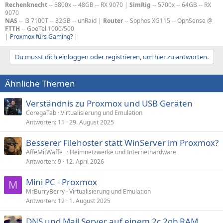
Rechenknecht
-- 5800x -- 48GB -- RX 9070 |
SimRig
-- 5700x -- 64GB -- RX
9070
NAS
-- i3 7100T -- 32GB -- unRaid |
Router
-- Sophos XG115 -- OpnSense @
FTTH
-- GoeTel 1000/500
|
Proxmox fürs Gaming?
|
Du musst dich einloggen oder registrieren, um hier zu antworten.
Ähnliche Themen
Verständnis zu Proxmox und USB Geräten
CoregaTab
Virtualisierung und Emulation
Antworten
11
29. August 2025
Besserer Filehoster statt WinServer im Proxmox?
AffeMitWaffe_
Heimnetzwerke und Internethardware
Antworten
9
12. April 2026
Mini PC - Proxmox
M
MrBurryBerry
Virtualisierung und Emulation
Antworten
12
1. August 2025
DNS und Mail Server auf einem 2c 2gb RAM