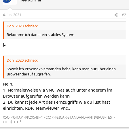
Fleet Admiral
4. Juni 2021
#2
Don_2020 schrieb:
Bekomme ich damit ein stabiles System
Ja.
Don_2020 schrieb:
Soweit ich Proxmox verstanden habe, kann man nur über einen
Browser darauf zugreifen.
Nein.
1. Normalerweise via VNC, was auch unter anderem im
Browser aufgerufen werden kann
2. Du kannst jede Art des Fernzugriffs wie du lust hast
einrichten. RDP. Teamviewer, vnc..
X5O!P%@AP[4\PZX54(P^)7CC)7}$EICAR-STANDARD-ANTIVIRUS-TEST-
FILE!$H+H*