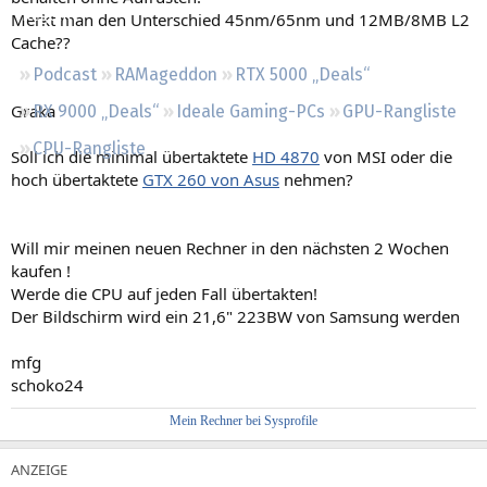
Regeln
Merkt man den Unterschied 45nm/65nm und 12MB/8MB L2
Cache??
Podcast
RAMageddon
RTX 5000 „Deals“
Graka
RX 9000 „Deals“
Ideale Gaming-PCs
GPU-Rangliste
CPU-Rangliste
Soll ich die minimal übertaktete
HD 4870
von MSI oder die
hoch übertaktete
GTX 260 von Asus
nehmen?
Will mir meinen neuen Rechner in den nächsten 2 Wochen
kaufen !
Werde die CPU auf jeden Fall übertakten!
Der Bildschirm wird ein 21,6" 223BW von Samsung werden
mfg
schoko24
Mein Rechner bei Sysprofile