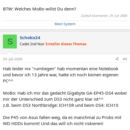
BTW: Welches MoBo willst Du denn?
Zuletzt bearbeitet:
29. Juli 2008
Mein System
Schoko24
S
Cadet 2nd Year
Ersteller dieses Themas
29. Juli 2008
#8
Hab leider nix "rumliegen" hab momentan eine Notebook
und bevor ich 13 Jahre war, hatte ich noch keinen eigenen
PC^^
MoBo: Hab ich mir das gedacht Gigabyte GA-EP45-DS4 wobei
mir der Unterschied zum DS3 nicht ganz klar ist^^
z.B. beim DS3 Northbridge: ICH10R und beim DS4: ICH10
Die P45 von Asus fallen weg, da es manchmal zu Probs mit
WD HDDs kommt! Und das will ich nicht riskieren!