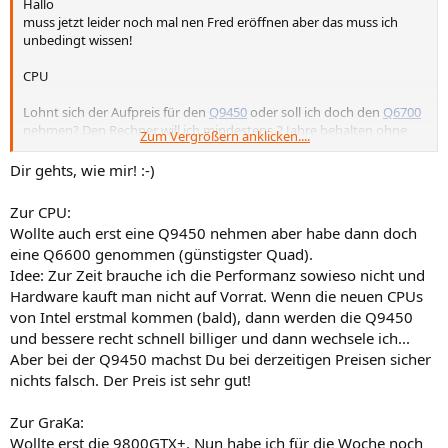
Hallo
muss jetzt leider noch mal nen Fred eröffnen aber das muss ich
unbedingt wissen!
CPU
Lohnt sich der Aufpreis für den
Q9450
oder soll ich doch den
Q6700
nehmen?,Den Rechner will ich mindestens 2 Jahre behalten ohne
Zum Vergrößern anklicken....
Aufrüsten!
Merkt man den Unterschied 45nm/65nm und 12MB/8MB L2
Dir gehts, wie mir! :-)
Cache??
Zur CPU:
Wollte auch erst eine Q9450 nehmen aber habe dann doch
Graka
eine Q6600 genommen (günstigster Quad).
Idee: Zur Zeit brauche ich die Performanz sowieso nicht und
Soll ich die minimal übertaktete
HD 4870
von MSI oder die hoch
übertaktete
GTX 260 von Asus
nehmen?
Hardware kauft man nicht auf Vorrat. Wenn die neuen CPUs
von Intel erstmal kommen (bald), dann werden die Q9450
und bessere recht schnell billiger und dann wechsele ich...
Will mir meinen neuen Rechner in den nächsten 2 Wochen kaufen !
Aber bei der Q9450 machst Du bei derzeitigen Preisen sicher
Werde die CPU auf jeden Fall übertakten!
nichts falsch. Der Preis ist sehr gut!
Der Bildschirm wird ein 21,6" 223BW von Samsung werden
Zur GraKa:
Wollte erst die 9800GTX+. Nun habe ich für die Woche noch