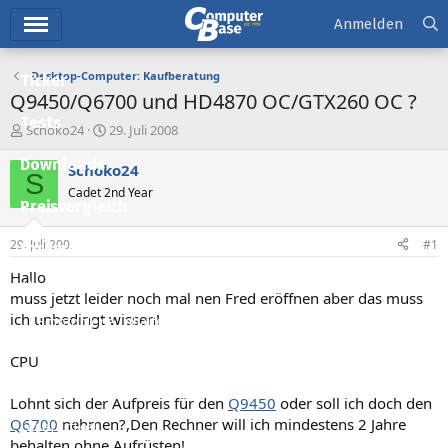
Hauptmenü
Anmelden
Desktop-Computer: Kaufberatung
Ticker
Q9450/Q6700 und HD4870 OC/GTX260 OC ?
Tests
E
E
Schoko24
29. Juli 2008
r
r
Downloads
s
s
Schoko24
S
t
t
Cadet 2nd Year
e
e
Preisvergleich
l
l
l
l
29. Juli 2008
#1
Forum
e
t
r
a
Hallo
Aktuelles
m
muss jetzt leider noch mal nen Fred eröffnen aber das muss
ich unbedingt wissen!
Empfohlene Inhalte
Neue Beiträge
CPU
Neueste Aktivitäten
Lohnt sich der Aufpreis für den
Q9450
oder soll ich doch den
Q6700
nehmen?,Den Rechner will ich mindestens 2 Jahre
Leserartikel
behalten ohne Aufrüsten!