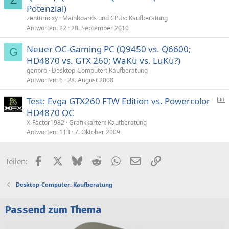
Potenzial)
zenturio xy
Mainboards und CPUs: Kaufberatung
Antworten
22
20. September 2010
Neuer OC-Gaming PC (Q9450 vs. Q6600;
G
HD4870 vs. GTX 260; WaKü vs. LuKü?)
genpro
Desktop-Computer: Kaufberatung
Antworten
6
28. August 2008
Test: Evga GTX260 FTW Edition vs. Powercolor
HD4870 OC
f
X-Factor1982
Grafikkarten: Kaufberatung
r
Antworten
113
7. Oktober 2009
a
g
Facebook
X (Twitter)
Bluesky
Reddit
WhatsApp
E-Mail
Link
Teilen:
e
Desktop-Computer: Kaufberatung
Passend zum Thema