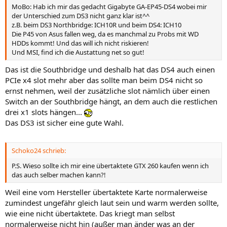
MoBo: Hab ich mir das gedacht Gigabyte GA-EP45-DS4 wobei mir
der Unterschied zum DS3 nicht ganz klar ist^^
z.B. beim DS3 Northbridge: ICH10R und beim DS4: ICH10
Die P45 von Asus fallen weg, da es manchmal zu Probs mit WD
HDDs kommt! Und das will ich nicht riskieren!
Und MSI, find ich die Austattung net so gut!
Das ist die Southbridge und deshalb hat das DS4 auch einen
PCIe x4 slot mehr aber das sollte man beim DS4 nicht so
ernst nehmen, weil der zusätzliche slot nämlich über einen
Switch an der Southbridge hängt, an dem auch die restlichen
drei x1 slots hängen...
Das DS3 ist sicher eine gute Wahl.
Schoko24 schrieb:
P.S. Wieso sollte ich mir eine übertaktete GTX 260 kaufen wenn ich
das auch selber machen kann?!
Weil eine vom Hersteller übertaktete Karte normalerweise
zumindest ungefähr gleich laut sein und warm werden sollte,
wie eine nicht übertaktete. Das kriegt man selbst
normalerweise nicht hin (außer man änder was an der