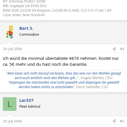
NT: Enermax Pro82+ 525W
MB: Gigabyte GA-EP45-DS3
RAM: 8GB (2x2GB Kit Kingston, 2x2GB Kit G.Skill), CL5-5-5-15 bei 1.8V
Case: Antec Nine Hundred
Bart S.
Commodore
29. Juli 2008
#4
ich würd die minimal übertaktete 4870 nehmen. Kostet nur
ca. 5€ mehr und du hast noch die Garantie.
"
Man kann sich nicht darauf verlassen, dass das was vor den Wahlen gesagt
wird auch wirklich nach den Wahlen gilt...
"
, Angela Merkel, CDU
"
Diejenigen die entscheiden sind nicht gewählt und diejenigen die gewählt
werden haben nichts zu entscheiden
"
, Horst Seehofer, CSU​
Lar337
L
Fleet Admiral
29. Juli 2008
#5