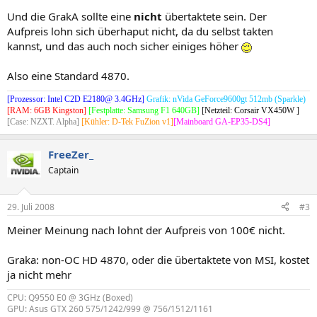
Und die GrakA sollte eine
nicht
übertaktete sein. Der
Aufpreis lohn sich überhaput nicht, da du selbst takten
kannst, und das auch noch sicher einiges höher
Also eine Standard 4870.
[Prozessor: Intel C2D E2180@ 3.4GHz]
Grafik: nVida GeForce9600gt 512mb (Sparkle)
[RAM: 6GB Kingston]
[Festplatte: Samsung F1 640GB]
[Netzteil: Corsair VX450W ]
[Case: NZXT. Alpha]
[Kühler: D-Tek FuZion v1]
[Mainboard GA-EP35-DS4]
FreeZer_
Captain
29. Juli 2008
#3
Meiner Meinung nach lohnt der Aufpreis von 100€ nicht.
Graka: non-OC HD 4870, oder die übertaktete von MSI, kostet
ja nicht mehr
CPU: Q9550 E0 @ 3GHz (Boxed)
GPU: Asus GTX 260 575/1242/999 @ 756/1512/1161