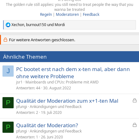
The golden rule still applies: you still need to treat people the way that you
wanna be treated
Regeln
|
Moderatoren
|
Feedback
Xechon
,
burnout150
und
Mordi
R
e
a
Für weitere Antworten geschlossen.
k
t
i
Ähnliche Themen
o
n
e
PC bootet erst nach dem x-ten mal, aber dann
J
n
ohne weitere Probleme
:
jsr1
Mainboards und CPUs: Probleme mit AMD
Antworten
44
30. August 2022
Qualität der Moderation zum x+1-ten Mal
P
e
pfungi
Ankündigungen und Feedback
Antworten
2
19. Juli 2020
s
p
Qualität der Moderation?
e
P
e
pfungi
Ankündigungen und Feedback
r
Antworten
1
26. Juni 2020
s
r