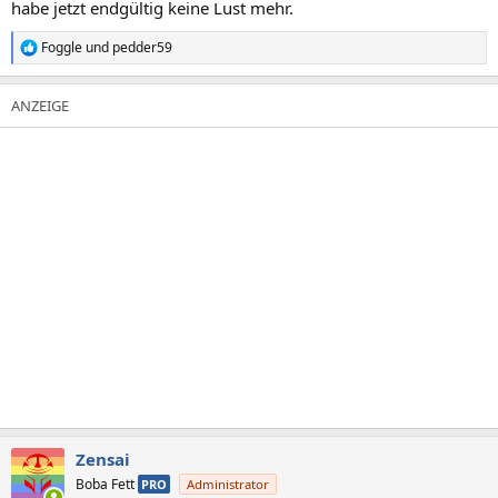
habe jetzt endgültig keine Lust mehr.
Foggle
und
pedder59
R
e
a
k
t
i
o
n
e
n
:
Zensai
Boba Fett
PRO
Administrator