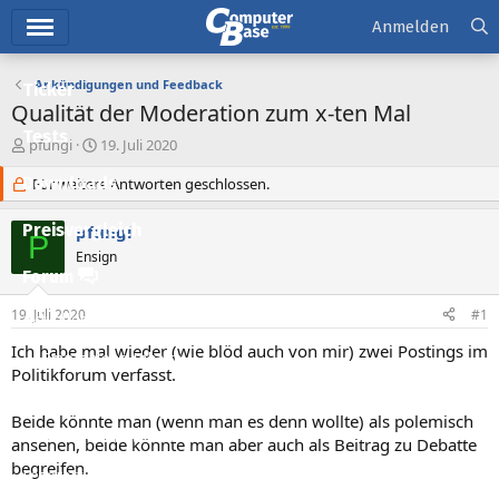
Hauptmenü
Anmelden
Ankündigungen und Feedback
Ticker
Qualität der Moderation zum x-ten Mal
Tests
E
E
pfungi
19. Juli 2020
r
r
Downloads
s
Für weitere Antworten geschlossen.
s
t
t
e
e
Preisvergleich
pfungi
P
l
l
Ensign
l
l
Forum
e
t
r
a
19. Juli 2020
#1
Aktuelles
m
Ich habe mal wieder (wie blöd auch von mir) zwei Postings im
Empfohlene Inhalte
Politikforum verfasst.
Neue Beiträge
Beide könnte man (wenn man es denn wollte) als polemisch
Neueste Aktivitäten
ansehen, beide könnte man aber auch als Beitrag zu Debatte
begreifen.
Leserartikel