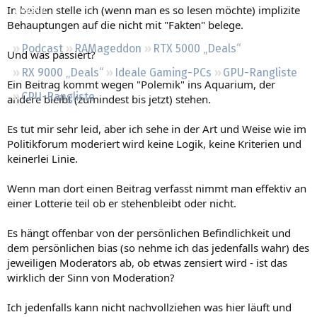
In beiden stelle ich (wenn man es so lesen möchte) implizite
Regeln
Behauptungen auf die nicht mit "Fakten" belege.
Podcast
RAMageddon
RTX 5000 „Deals“
Und was passiert?
RX 9000 „Deals“
Ideale Gaming-PCs
GPU-Rangliste
Ein Beitrag kommt wegen "Polemik" ins Aquarium, der
CPU-Rangliste
andere bleibt (zumindest bis jetzt) stehen.
Es tut mir sehr leid, aber ich sehe in der Art und Weise wie im
Politikforum moderiert wird keine Logik, keine Kriterien und
keinerlei Linie.
Wenn man dort einen Beitrag verfasst nimmt man effektiv an
einer Lotterie teil ob er stehenbleibt oder nicht.
Es hängt offenbar von der persönlichen Befindlichkeit und
dem persönlichen bias (so nehme ich das jedenfalls wahr) des
jeweiligen Moderators ab, ob etwas zensiert wird - ist das
wirklich der Sinn von Moderation?
Ich jedenfalls kann nicht nachvollziehen was hier läuft und