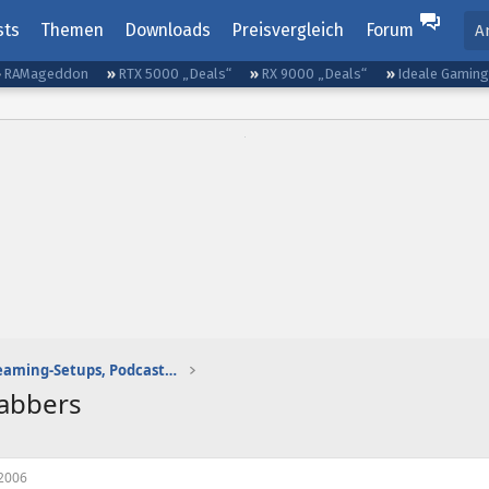
sts
Themen
Downloads
Preisvergleich
Forum
A
RAMageddon
RTX 5000 „Deals“
RX 9000 „Deals“
Ideale Gamin
Gaming-Audio, Streaming-Setups, Podcasting etc.
rabbers
2006