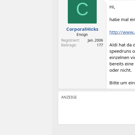
t
t
C
Hi,
e
e
l
l
l
l
habe mal ei
e
t
CorporalHicks
r
a
http://www
m
Ensign
Registriert
Jan. 2006
Aldi hat da 
Beiträge
177
speedruns o
einzelnen v
bereits eine
oder nicht.
Bitte um ei