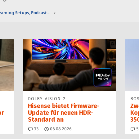
Gaming-Audio, Streaming-Setups, Podcasting etc.
DOLBY VISION 2
BO
Hisense bietet Firmware-
Zw
ar
Update für neuen HDR-
Kop
Standard an
35
Kommentare
33
06.08.2026
5