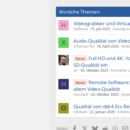
Ähnliche Themen
Videograbber und Virtu
H
haiflosse
15. Juli 2025
Gaming-Aud
Audio-Qualität von Video
X
xThomas79x
18. April 2025
Mult
Full HD und 4K: Y
News
SD-Qualität ein
nlr
30. Oktober 2025
Fernseher 
Remote-Software: 
News
M
allem Video-Qualität
mischaef
23. Oktober 2025
Syst
Qualität von ddr4 Ecc-R
O
oskdueh
22. Januar 2026
Arbeits
Facebook
X (Twitter)
Bluesky
Reddit
What
Teilen: