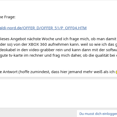
ne Frage:
.aldi-nord.de/OFFER_D/OFFER_51/P_OFF04.HTM
dieses Angebot nächste Woche und ich frage mich, ob man damit h
der so) von der XBOX 360 aufnehmen kann. weil so wie ich das g
ideokabel in den video-grabber rein und kann dann mit der soft
 gute tv-karte im rechner und frag mich daher, ob die qualität b
ne Antwort (hoffe zumindest, dass hier jemand mehr weiß als ich
Du musst dich einloggen