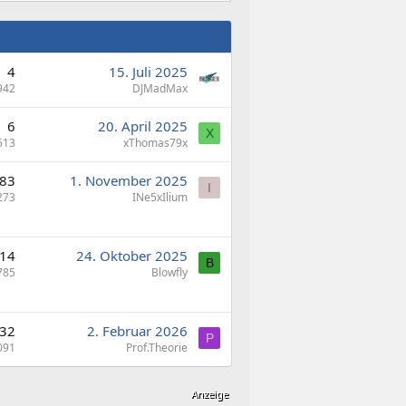
4
15. Juli 2025
942
DJMadMax
6
20. April 2025
X
513
xThomas79x
83
1. November 2025
I
273
INe5xIlium
14
24. Oktober 2025
B
785
Blowfly
32
2. Februar 2026
P
091
Prof.Theorie