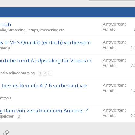
aldub
Antworten
Aufrufe
io, Streaming-Setups, Podcasting etc.
s in VHS-Qualität (einfach) verbessern
Antworten
Aufrufe
1.
imedia
ouTube führt AI-Upscaling für Videos in
Antworten
Aufrufe
7.
und Media-Streaming
3
4
5
Iperius Remote 4.7.6 ver­bes­sert vor
Antworten
Aufrufe
1.
emtools
eg Ram von verschiedenen Anbieter ?
Antworten
Aufrufe
2.
speicher
2
sApp
E-Mail
Link