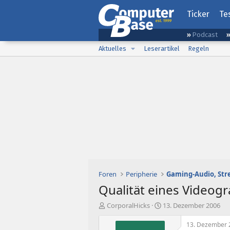
Ticker
Te
Podcast
Aktuelles
Leserartikel
Regeln
Foren
Peripherie
Qualität eines Videog
E
E
CorporalHicks
13. Dezember 2006
r
r
s
s
13. Dezember 