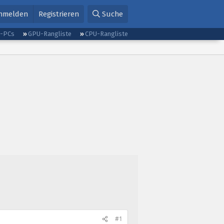
nmelden
Registrieren
Suche
g-PCs
GPU-Rangliste
CPU-Rangliste
#1