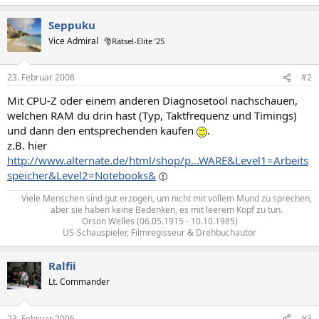
Seppuku
Vice Admiral
🎅Rätsel-Elite ’25
23. Februar 2006
#2
Mit CPU-Z oder einem anderen Diagnosetool nachschauen,
welchen RAM du drin hast (Typ, Taktfrequenz und Timings)
und dann den entsprechenden kaufen
.
z.B. hier
http://www.alternate.de/html/shop/p...WARE&Level1=Arbeits
speicher&Level2=Notebooks&
Viele Menschen sind gut erzogen, um nicht mit vollem Mund zu sprechen,
aber sie haben keine Bedenken, es mit leerem Kopf zu tun.​
Orson Welles (06.05.1915 - 10.10.1985)
US-Schauspieler, Filmregisseur & Drehbuchautor​
Ralfii
Lt. Commander
23. Februar 2006
#3