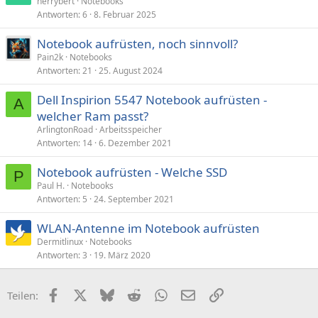
herrybert
Notebooks
Antworten
6
8. Februar 2025
Notebook aufrüsten, noch sinnvoll?
Pain2k
Notebooks
Antworten
21
25. August 2024
Dell Inspirion 5547 Notebook aufrüsten -
A
welcher Ram passt?
ArlingtonRoad
Arbeitsspeicher
Antworten
14
6. Dezember 2021
Notebook aufrüsten - Welche SSD
P
Paul H.
Notebooks
Antworten
5
24. September 2021
WLAN-Antenne im Notebook aufrüsten
Dermitlinux
Notebooks
Antworten
3
19. März 2020
Facebook
X (Twitter)
Bluesky
Reddit
WhatsApp
E-Mail
Link
Teilen: