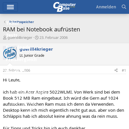
Hauptmenü
Anmelden
Arbeitsspeicher
Ticker
RAM bei Notebook aufrüsten
Tests
E
E
guerill4krieger
23. Februar 2006
r
r
Downloads
s
s
guerill4krieger
t
t
Lt. Junior Grade
e
e
Preisvergleich
l
l
l
l
23. Februar 2006
#1
Forum
e
t
r
a
Hi Leute,
Aktuelles
m
ich hab ein Acer Aspire 5022WLMI. Von Werk sind bei dem
Empfohlene Inhalte
Book 512 MB Ram eingebaut. Ich würd die Gern auf 1024
Neue Beiträge
aufstocken. Welchen Ram muss ich denn da Verwenden.
Desktop kenn ich mich eigentlich recht gut aus. aber von den
Neueste Aktivitäten
Schläppis hab ich absolut keine ahnung was da rein muss.
Leserartikel
Für Tipps und Tricks bin ich euch dankbar.