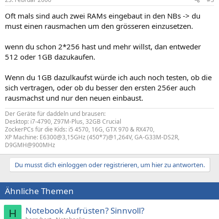
Oft mals sind auch zwei RAMs eingebaut in den NBs -> du
must einen rausmachen um den grösseren einzusetzen.
wenn du schon 2*256 hast und mehr willst, dan entweder
512 oder 1GB dazukaufen.
Wenn du 1GB dazulkaufst würde ich auch noch testen, ob die
sich vertragen, oder ob du besser den ersten 256er auch
rausmachst und nur den neuen einbaust.
Der Geräte für daddeln und brausen:
Desktop: i7-4790, Z97M-Plus, 32GB Crucial
ZockerPCs für die Kids: i5 4570, 16G, GTX 970 & RX470,
XP Machine: E6300@3,15GHz (450*7)@1,264V, GA-G33M-DS2R,
D9GMH@900MHz
Du musst dich einloggen oder registrieren, um hier zu antworten.
Ähnliche Themen
Notebook Aufrüsten? Sinnvoll?
H