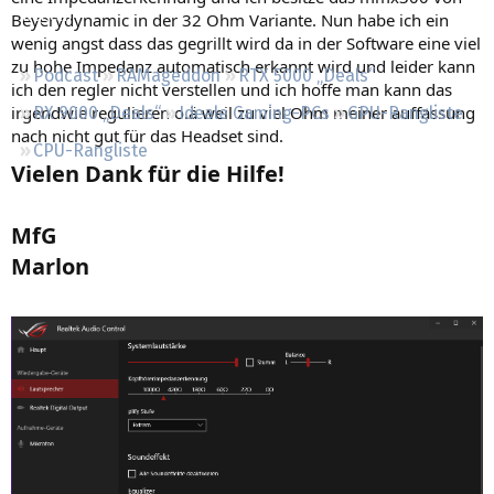
Regeln
Beyerydynamic in der 32 Ohm Variante. Nun habe ich ein
wenig angst dass das gegrillt wird da in der Software eine viel
zu hohe Impedanz automatisch erkannt wird und leider kann
Podcast
RAMageddon
RTX 5000 „Deals“
ich den regler nicht verstellen und ich hoffe man kann das
irgendwie regulieren o.ä weil zu viel Ohm meiner auffassung
RX 9000 „Deals“
Ideale Gaming-PCs
GPU-Rangliste
nach nicht gut für das Headset sind.
CPU-Rangliste
Vielen Dank für die Hilfe!
MfG
Marlon​