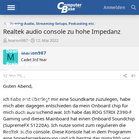
Hauptmenü
Anmelden
Gaming-Audio, Streaming-Setups, Podcasting etc.
Ticker
Realtek audio console zu hohe Impedanz
Tests
E
E
Marlon987
12. Mai 2022
r
r
Downloads
s
s
Marlon987
M
t
t
Cadet 3rd Year
e
e
Preisvergleich
l
l
l
l
12. Mai 2022
#1
Forum
e
t
r
a
Guten Abend,
Aktuelles
m
ich habe erst überlegt mir eine Soundkarte zuzulegen, habe
Empfohlene Inhalte
mich aber dagegen entschieden da mein Onboard chip für
Neue Beiträge
mich doch ausreichend war. Ich habe das ROG STRIX Z390-F
Gaming und dieses Mainboard hat einen Onboard Soundchip
Neueste Aktivitäten
(SupremeFX S1220A). Ich nutze somit zum regulieren die
Realtek audio console. Diese Konsole hat in dem Programm
Leserartikel
eine Impedanzerkennung und ich besitze das mmx300 von