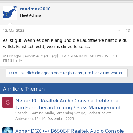
a
madmax2010
k
t
Fleet Admiral
i
o
n
12. Mai 2022
#3
e
n
es ist gut, wenn es den Klang und die Lautstaerke hast die du
:
willst. Es ist schlecht, wenns dir zu leise ist.
X5O!P%@AP[4\PZX54(P^)7CC)7}$EICAR-STANDARD-ANTIVIRUS-TEST-
FILE!$H+H*
Du musst dich einloggen oder registrieren, um hier zu antworten.
Ähnliche Themen
Neuer PC: Realtek Audio Console: Fehlende
S
Lautsprecherauffüllung / Bass Management
Scanda
Gaming-Audio, Streaming-Setups, Podcasting etc.
Antworten
12
16. Dezember 2025
Xonar DGX <-> B650E-F Realtek Audio Console