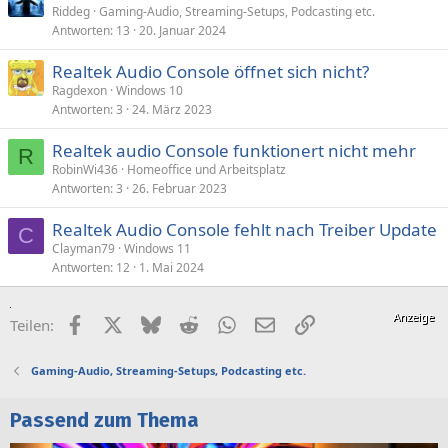
Riddeg
Gaming-Audio, Streaming-Setups, Podcasting etc.
Antworten
13
20. Januar 2024
Realtek Audio Console öffnet sich nicht?
Ragdexon
Windows 10
Antworten
3
24. März 2023
Realtek audio Console funktionert nicht mehr
R
RobinWi436
Homeoffice und Arbeitsplatz
Antworten
3
26. Februar 2023
Realtek Audio Console fehlt nach Treiber Update
C
Clayman79
Windows 11
Antworten
12
1. Mai 2024
Facebook
X (Twitter)
Bluesky
Reddit
WhatsApp
E-Mail
Link
Teilen:
Gaming-Audio, Streaming-Setups, Podcasting etc.
Passend zum Thema