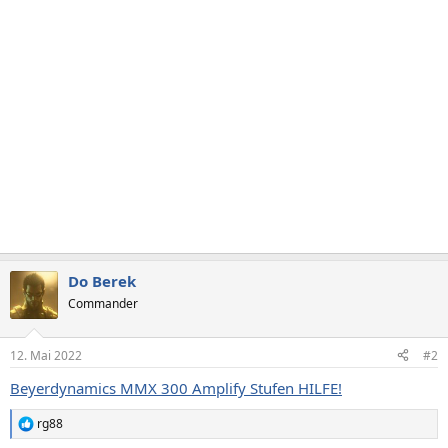
Do Berek
Commander
12. Mai 2022
#2
Beyerdynamics MMX 300 Amplify Stufen HILFE!
rg88
R
e