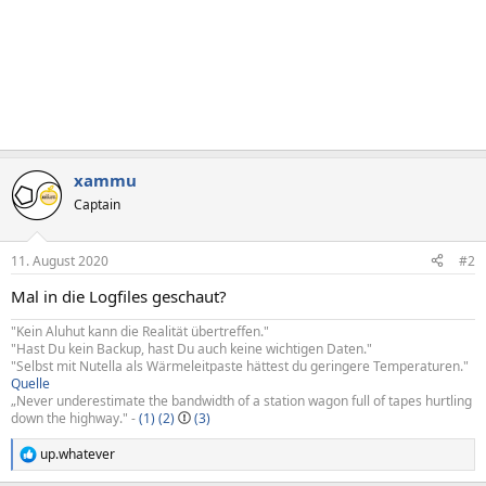
xammu
Captain
11. August 2020
#2
Mal in die Logfiles geschaut?
"Kein Aluhut kann die Realität übertreffen."
"Hast Du kein Backup, hast Du auch keine wichtigen Daten."
"Selbst mit Nutella als Wärmeleitpaste hättest du geringere Temperaturen."
Quelle
„Never underestimate the bandwidth of a station wagon full of tapes hurtling
down the highway." -
(1)
(2)
(3)
up.whatever
R
e