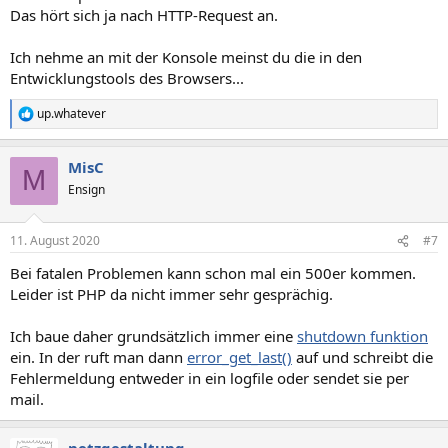
Das hört sich ja nach HTTP-Request an.
Ich nehme an mit der Konsole meinst du die in den
Entwicklungstools des Browsers...
up.whatever
R
e
a
MisC
k
M
t
Ensign
i
o
n
11. August 2020
#7
e
n
Bei fatalen Problemen kann schon mal ein 500er kommen.
:
Leider ist PHP da nicht immer sehr gesprächig.
Ich baue daher grundsätzlich immer eine
shutdown funktion
ein. In der ruft man dann
error_get_last()
auf und schreibt die
Fehlermeldung entweder in ein logfile oder sendet sie per
mail.