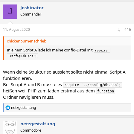
Joshinator
J
Commander
11. August 2020
#16
chickenburner schrieb:
In einem Script A lade ich meine config-Datei mit
require 
'config/db.php';
Wenn deine Struktur so aussieht sollte nicht einmal Script A
funktionieren.
Bei Script A und B müsste es
require '../config/db.php';
heißen weil PHP zum laden erstmal aus dem
-
function
Ordner navigieren muss.
netzgestaltung
R
e
a
netzgestaltung
k
t
Commodore
i