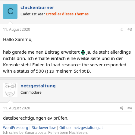
a
chickenburner
k
C
t
Cadet 1st Year
Ersteller dieses Themas
i
o
n
11. August 2020
#3
e
n
Hallo Xammu,
:
hab gerade meinen Beitrag erweitert
Ja, da steht allerdings
nichts drin. Ich erhalte einfach eine weiße Seite und in der
Konsole steht Failed to load resource: the server responded
with a status of 500 () zu meinem Script B.
netzgestaltung
Commodore
11. August 2020
#4
dateiberechtigungen ev prüfen.
WordPress.org
|
Stackoverflow
|
Github
-
netzgestaltung.at
Ich schreibe Bananaposts. Reifen beim Nachlesen.