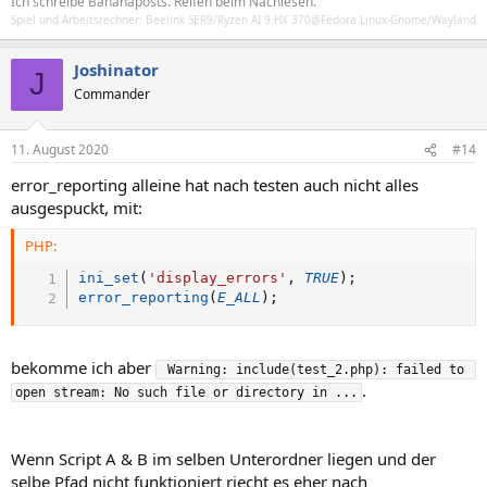
Ich schreibe Bananaposts. Reifen beim Nachlesen.
Spiel und Arbeitsrechner: Beelink SER9/Ryzen AI 9 HX 370@Fedora Linux-Gnome/Wayland
Joshinator
J
Commander
11. August 2020
#14
error_reporting alleine hat nach testen auch nicht alles
ausgespuckt, mit:
PHP:
ini_set
(
'display_errors'
,
TRUE
)
;
error_reporting
(
E_ALL
)
;
bekomme ich aber
 Warning: include(test_2.php): failed to 
.
open stream: No such file or directory in ...
Wenn Script A & B im selben Unterordner liegen und der
selbe Pfad nicht funktioniert riecht es eher nach