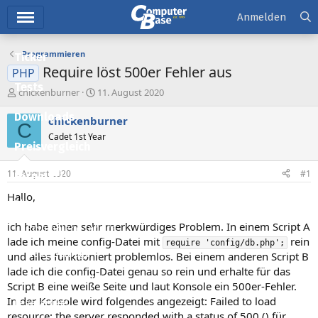
Hauptmenü
Anmelden
Programmieren
Ticker
Require löst 500er Fehler aus
PHP
Tests
E
E
chickenburner
11. August 2020
r
r
Downloads
s
s
chickenburner
C
t
t
Cadet 1st Year
e
e
Preisvergleich
l
l
l
l
11. August 2020
#1
Forum
e
t
r
a
Hallo,
Aktuelles
m
ich habe einen sehr merkwürdiges Problem. In einem Script A
Empfohlene Inhalte
lade ich meine config-Datei mit
rein
require 'config/db.php';
Neue Beiträge
und alles funktioniert problemlos. Bei einem anderen Script B
lade ich die config-Datei genau so rein und erhalte für das
Neueste Aktivitäten
Script B eine weiße Seite und laut Konsole ein 500er-Fehler.
In der Konsole wird folgendes angezeigt: Failed to load
Leserartikel
resource: the server responded with a status of 500 () für