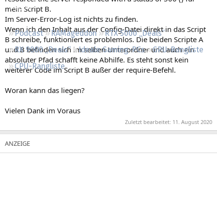
Regeln
mein Script B.
Im Server-Error-Log ist nichts zu finden.
Wenn ich den Inhalt aus der Config-Datei direkt in das Script
Podcast
RAMageddon
RTX 5000 „Deals“
B schreibe, funktioniert es problemlos. Die beiden Scripte A
und B befinden sich im selben Unterordner und auch ein
RX 9000 „Deals“
Ideale Gaming-PCs
GPU-Rangliste
absoluter Pfad schafft keine Abhilfe. Es steht sonst kein
CPU-Rangliste
weiterer Code im Script B außer der require-Befehl.
Woran kann das liegen?
Vielen Dank im Voraus
Zuletzt bearbeitet:
11. August 2020