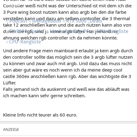
Regeln
Controller weiß nicht was der Unterschied ist mit dem ich die
3 Pure wing boost nutzen kann also argb bei den die farbe
verstellen kann und dazu am selben controller die 3 thermal
Podcast
RAMageddon
RTX 5000 „Deals“
take 12 anschließen kann und die auch nutzen kann also von
denen die rgb, sind ja keine argb lüfter. Hat jemand ne
RX 9000 „Deals“
Ideale Gaming-PCs
GPU-Rangliste
ahnung welchen rgb controller ich da nehmen könnte.
CPU-Rangliste
Und andere Frage mein mainboard erlaubt ja kein argb durch
den controller sollte das möglich sein die 3 argb lüfter nutzen
zu können und zwar auch mit argb. Und dazu das muss nicht
sein aber gut wäre es noch wenn ich da meine deep cool
castle 360ex anschließen kann rgb. Aber das wichtigste die 3
Lüfter.
Falls jemand sich da auskennt und weiß wie das abläuft was
ich machen kann sehr gerne schreiben.
Kleine Info nicht teurer als 60 euro.