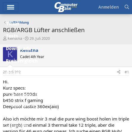
Hauptmenü
Anmelden
Luftkühlung
Ticker
RGB/ARGB Lüfter anschließen
Tests
E
E
Kenstna
29. Juli 2020
r
r
Downloads
s
s
Kenstna
K
t
t
Cadet 4th Year
e
e
Preisvergleich
l
l
l
l
29. Juli 2020
#1
Forum
e
t
r
a
Hi.
Aktuelles
m
Kurz specs:
pure base 500dx
Empfohlene Inhalte
b450 strix f gaming
Neue Beiträge
Deepcool castke 360ex(aio)
Neueste Aktivitäten
Also ich möchte mir 3 mal die pure wing boost holen im triple
set (argb) und einmal 3 thermal take 12 triple, aber die
Leserartikel
version für 46 euro oder sowas. Ich suche einen RGB Hub/