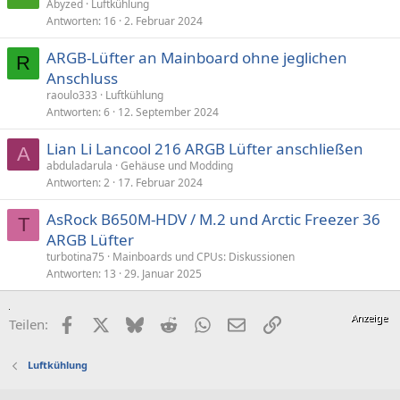
Abyzed
Luftkühlung
Antworten
16
2. Februar 2024
ARGB-Lüfter an Mainboard ohne jeglichen
R
Anschluss
raoulo333
Luftkühlung
Antworten
6
12. September 2024
Lian Li Lancool 216 ARGB Lüfter anschließen
A
abduladarula
Gehäuse und Modding
Antworten
2
17. Februar 2024
AsRock B650M-HDV / M.2 und Arctic Freezer 36
T
ARGB Lüfter
turbotina75
Mainboards und CPUs: Diskussionen
Antworten
13
29. Januar 2025
Facebook
X (Twitter)
Bluesky
Reddit
WhatsApp
E-Mail
Link
Teilen:
Luftkühlung