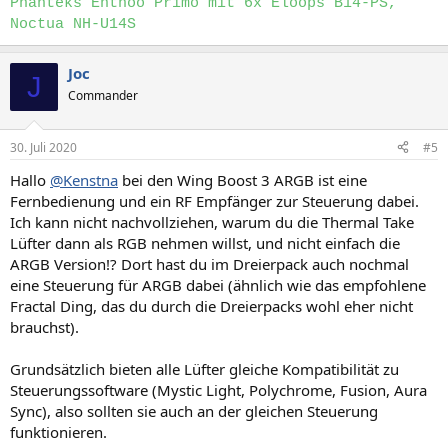
Phanteks Enthoo Primo mit 6x Eloops B14-PS,
Noctua NH-U14S
Joc
J
Commander
30. Juli 2020
#5
Hallo
@Kenstna
bei den Wing Boost 3 ARGB ist eine
Fernbedienung und ein RF Empfänger zur Steuerung dabei.
Ich kann nicht nachvollziehen, warum du die Thermal Take
Lüfter dann als RGB nehmen willst, und nicht einfach die
ARGB Version!? Dort hast du im Dreierpack auch nochmal
eine Steuerung für ARGB dabei (ähnlich wie das empfohlene
Fractal Ding, das du durch die Dreierpacks wohl eher nicht
brauchst).
Grundsätzlich bieten alle Lüfter gleiche Kompatibilität zu
Steuerungssoftware (Mystic Light, Polychrome, Fusion, Aura
Sync), also sollten sie auch an der gleichen Steuerung
funktionieren.