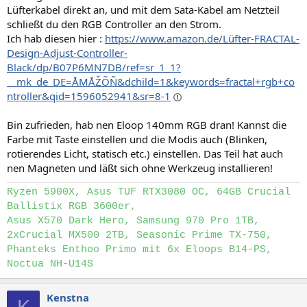
Lüfterkabel direkt an, und mit dem Sata-Kabel am Netzteil
schließt du den RGB Controller an den Strom.
Ich hab diesen hier :
https://www.amazon.de/Lüfter-FRACTAL-
Design-Adjust-Controller-
Black/dp/B07P6MN7DB/ref=sr_1_1?
__mk_de_DE=ÅMÅŽÕÑ&dchild=1&keywords=fractal+rgb+co
ntroller&qid=1596052941&sr=8-1
Bin zufrieden, hab nen Eloop 140mm RGB dran! Kannst die
Farbe mit Taste einstellen und die Modis auch (Blinken,
rotierendes Licht, statisch etc.) einstellen. Das Teil hat auch
nen Magneten und läßt sich ohne Werkzeug installieren!
Ryzen 5900X, Asus TUF RTX3080 OC, 64GB Crucial
Ballistix RGB 3600er,
Asus X570 Dark Hero, Samsung 970 Pro 1TB,
2xCrucial MX500 2TB, Seasonic Prime TX-750,
Phanteks Enthoo Primo mit 6x Eloops B14-PS,
Noctua NH-U14S
Kenstna
K