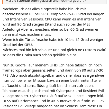
Mal die Seitentür offen gelassen und nochmal geprüft ?
Nachdem ich das alles eingestellt habe bin ich mit
geschlossenem PC bei GPU Temp von 75-80 Grad bei langen
und Intensiven Sessions. CPU kann wenn es mal intensiver
wird auf 90 Grad steigen (Stand auch so bei der MSI
Anleitung) Aber ist meistens eher so bei 60 Grad wenn er
denn mal was machen muss.
Wenn ich die Tür aufmache habe ich 10 bis 12 Grad weniger
Grad bei der GPU.
Nächstes mal bin ich schlauer und hol gleich ne Custom Wakü
so dass die Graka auch schön gekühlt bleibt.
Nun zu Godfall auf meinem UHD. Ich habe tatsächlich noch
framedrops aber gaaaanz selten und dann von 80 auf 27-30
FPS. Also noch absolut spielbar und daher dass es irgendwie
nurnoch bei einer Mission bzw. an einer bestimmten Stelle
auftaucht und sonst flüssig läuft bin ich nun zufrieden.
Ich habe es auch gleich mal mit Cyberpunk und Resident Evil
Village probiert. CyberPunk läuft auf Max. Einstellungen inkl.
DLSS auf Perfomance und in 4K butterweich auf min. 60 FPS.
Resident Evil Village hingegen hat im Schloss Demitrescu in