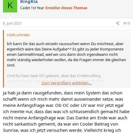
KingKia
k
K
t
Cadet 1st Year
Ersteller dieses Themas
i
o
n
8. Juni 2021
#19
e
n
HisN schrieb:
:
Ich kann Dir das auch einzeln raussuchen wenn Du möchtest, aber
eigentlich wäre das Deine Aufgabe^^ Es gibt zu jeder Komponente
einen Sammelthread, weil wir uns dann doch irgendwann nicht
mehr ständig wiederholen wollen, da die Fragen immer die gleichen
sind.
Und Du hast zwar OC gelesen, aber das Undervolting
unterschlagen, was genau das ist was Du gemacht hast.
Zum Vergrößern anklicken....
Jedenfalls nach Deiner Aussage in #13
Ja hab ja dann rausgefunden, dass mein System das schon
schafft wenn ich mich mehr damit ausseinander setze, was
meine Anfangsfrage war. Ob OC oder UV war mir jetzt egal
ich meinte nur, dass das was ich schlussendlich gemacht habe
nicht meine Anfangsfrage war. Das Danke am Ende war auch
nicht sarkastisch gemeint, da war ein Cooler Beitrag von
Sunrise, was ich jetzt versuchen werde. Vielleicht krieg ich