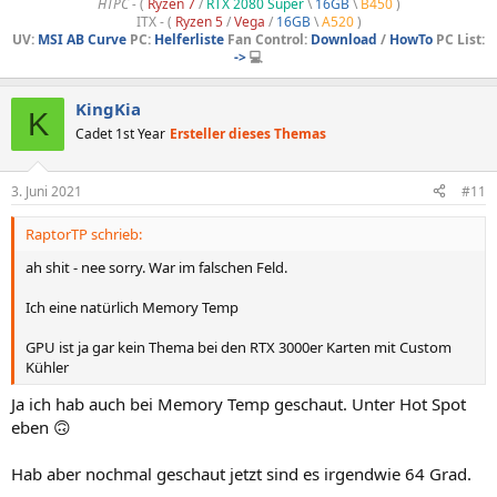
HTPC -
(
Ryzen 7
/
RTX 2080 Super
\
16GB
\
B450
)
ITX - (
Ryzen 5
/
Vega
/
16GB
\
A520
)
UV:
MSI AB Curve
PC:
Helferliste
Fan Control:
Download
/
HowTo
PC List:
->
💻
KingKia
K
Cadet 1st Year
Ersteller dieses Themas
3. Juni 2021
#11
RaptorTP schrieb:
ah shit - nee sorry. War im falschen Feld.
Ich eine natürlich Memory Temp
GPU ist ja gar kein Thema bei den RTX 3000er Karten mit Custom
Kühler
Ja ich hab auch bei Memory Temp geschaut. Unter Hot Spot
eben 🙃
Hab aber nochmal geschaut jetzt sind es irgendwie 64 Grad.