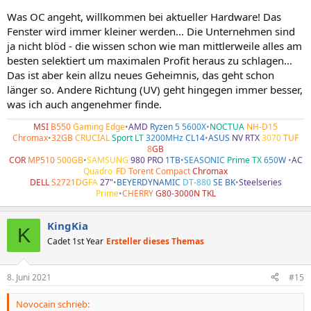
Was OC angeht, willkommen bei aktueller Hardware! Das
Fenster wird immer kleiner werden... Die Unternehmen sind
ja nicht blöd - die wissen schon wie man mittlerweile alles am
besten selektiert um maximalen Profit heraus zu schlagen...
Das ist aber kein allzu neues Geheimnis, das geht schon
länger so. Andere Richtung (UV) geht hingegen immer besser,
was ich auch angenehmer finde.
MSI
B550
Gaming Edge
•
AMD
Ryzen
5 5600X
•
NOCTUA
NH-D15
Chromax
•
32GB
CRUCIAL
Sport LT
3200MHz
CL14
•
ASUS
NV RTX
3070
TUF
8
GB
COR
MP510
500GB
•
SAMSUNG
980 PRO
1TB
•
SEASONIC
Prime TX
650
W
•
AC
Quadro
•
FD
Torent Compact
Chromax
DELL
S2721
DG
FA
27"
•
BEYERDYNAMIC
DT-880
SE BK
•
Steelseries
Prime
•
CHERRY
G80-3000N TKL
KingKia
K
Cadet 1st Year
Ersteller dieses Themas
8. Juni 2021
#15
Novocain schrieb: