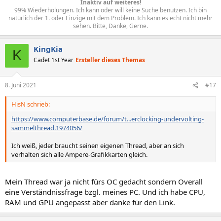
Inaktiv auf weiteres!
99% Wiederholungen. Ich kann oder will keine Suche benutzen. Ich bin
natürlich der 1. oder Einzige mit dem Problem. Ich kann es echt nicht mehr
sehen. Bitte, Danke, Gerne.​
KingKia
K
Cadet 1st Year
Ersteller dieses Themas
8. Juni 2021
#17
HisN schrieb:
https://www.computerbase.de/forum/t...erclocking-undervolting-
sammelthread.1974056/
Ich weiß, jeder braucht seinen eigenen Thread, aber an sich
verhalten sich alle Ampere-Grafikkarten gleich.
Mein Thread war ja nicht fürs OC gedacht sondern Overall
eine Verständnissfrage bzgl. meines PC. Und ich habe CPU,
RAM und GPU angepasst aber danke für den Link.