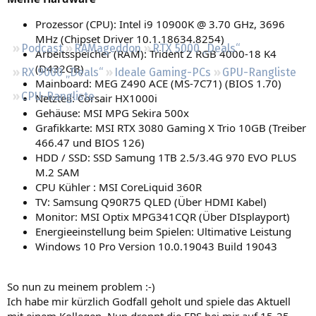
Regeln
Prozessor (CPU): Intel i9 10900K @ 3.70 GHz, 3696
MHz (Chipset Driver 10.1.18634.8254)
Podcast
RAMageddon
RTX 5000 „Deals“
Arbeitsspeicher (RAM): Trident Z RGB 4000-18 K4
(D432GB)
RX 9000 „Deals“
Ideale Gaming-PCs
GPU-Rangliste
Mainboard: MEG Z490 ACE (MS-7C71) (BIOS 1.70)
CPU-Rangliste
Netzteil: Corsair HX1000i
Gehäuse: MSI MPG Sekira 500x
Grafikkarte: MSI RTX 3080 Gaming X Trio 10GB (Treiber
466.47 und BIOS 126)
HDD / SSD: SSD Samung 1TB 2.5/3.4G 970 EVO PLUS
M.2 SAM
CPU Kühler : MSI CoreLiquid 360R
TV: Samsung Q90R75 QLED (Über HDMI Kabel)
Monitor: MSI Optix MPG341CQR (Über DIsplayport)
Energieeinstellung beim Spielen: Ultimative Leistung
Windows 10 Pro Version 10.0.19043 Build 19043
So nun zu meinem problem :-)
Ich habe mir kürzlich Godfall geholt und spiele das Aktuell
mit einem Kollegen. Nun droppt die FPS bei mir auf 15-25