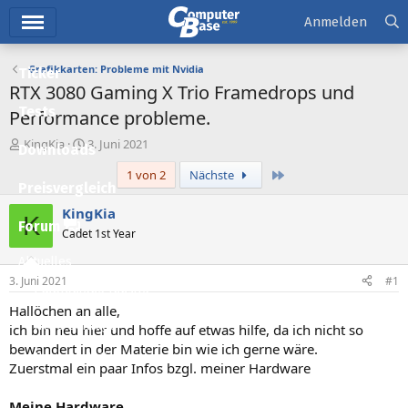
Hauptmenü
Anmelden
Grafikkarten: Probleme mit Nvidia
Ticker
RTX 3080 Gaming X Trio Framedrops und
Tests
Performance probleme.
E
E
KingKia
3. Juni 2021
Downloads
r
r
Letzte
1 von 2
Nächste
s
s
Preisvergleich
t
t
e
e
KingKia
K
l
l
Forum
Cadet 1st Year
l
l
e
t
Aktuelles
r
a
3. Juni 2021
#1
m
Empfohlene Inhalte
Hallöchen an alle,
Neue Beiträge
ich bin neu hier und hoffe auf etwas hilfe, da ich nicht so
bewandert in der Materie bin wie ich gerne wäre.
Neueste Aktivitäten
Zuerstmal ein paar Infos bzgl. meiner Hardware
Leserartikel
Meine Hardware