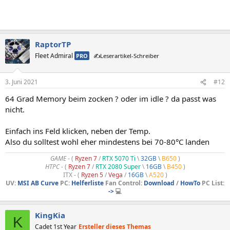
RaptorTP
Fleet Admiral
PRO
✍️Leserartikel-Schreiber
3. Juni 2021
#12
64 Grad Memory beim zocken ? oder im idle ? da passt was
nicht.
Einfach ins Feld klicken, neben der Temp.
Also du solltest wohl eher mindestens bei 70-80°C landen
GAME
- (
Ryzen 7
/
RTX 5070 Ti
\
32GB
\
B650
)
HTPC -
(
Ryzen 7
/
RTX 2080 Super
\
16GB
\
B450
)
ITX - (
Ryzen 5
/
Vega
/
16GB
\
A520
)
UV:
MSI AB Curve
PC:
Helferliste
Fan Control:
Download
/
HowTo
PC List:
->
💻
KingKia
K
Cadet 1st Year
Ersteller dieses Themas