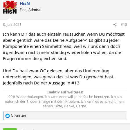
HisN
Fleet Admiral
8. Juni 2021
#18
Ich kann Dir das auch einzeln raussuchen wenn Du möchtest,
aber eigentlich wäre das Deine Aufgabe^^ Es gibt zu jeder
Komponente einen Sammelthread, weil wir uns dann doch
irgendwann nicht mehr ständig wiederholen wollen, da die
Fragen immer die gleichen sind.
Und Du hast zwar OC gelesen, aber das Undervolting
unterschlagen, was genau das ist was Du gemacht hast.
Jedenfalls nach Deiner Aussage in #13
Inaktiv auf weiteres!
99% Wiederholungen. Ich kann oder will keine Suche benutzen. Ich bin
natürlich der 1. oder Einzige mit dem Problem. Ich kann es echt nicht mehr
sehen. Bitte, Danke, Gerne.​
Novocain
R
e
a