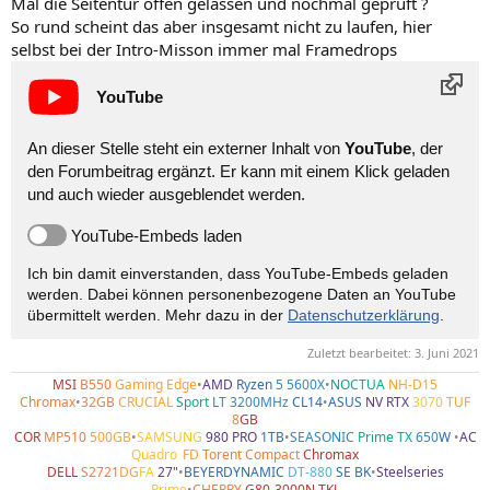
Mal die Seitentür offen gelassen und nochmal geprüft ?
So rund scheint das aber insgesamt nicht zu laufen, hier
selbst bei der Intro-Misson immer mal Framedrops
YouTube
An dieser Stelle steht ein externer Inhalt von
YouTube
, der
den Forumbeitrag ergänzt. Er kann mit einem Klick geladen
und auch wieder ausgeblendet werden.
YouTube-Embeds laden
Ich bin damit einverstanden, dass YouTube-Embeds geladen
werden. Dabei können personen­bezogene Daten an YouTube
übermittelt werden. Mehr dazu in der
Datenschutzerklärung
.
Zuletzt bearbeitet:
3. Juni 2021
MSI
B550
Gaming Edge
•
AMD
Ryzen
5 5600X
•
NOCTUA
NH-D15
Chromax
•
32GB
CRUCIAL
Sport LT
3200MHz
CL14
•
ASUS
NV RTX
3070
TUF
8
GB
COR
MP510
500GB
•
SAMSUNG
980 PRO
1TB
•
SEASONIC
Prime TX
650
W
•
AC
Quadro
•
FD
Torent Compact
Chromax
DELL
S2721
DG
FA
27"
•
BEYERDYNAMIC
DT-880
SE BK
•
Steelseries
Prime
•
CHERRY
G80-3000N TKL