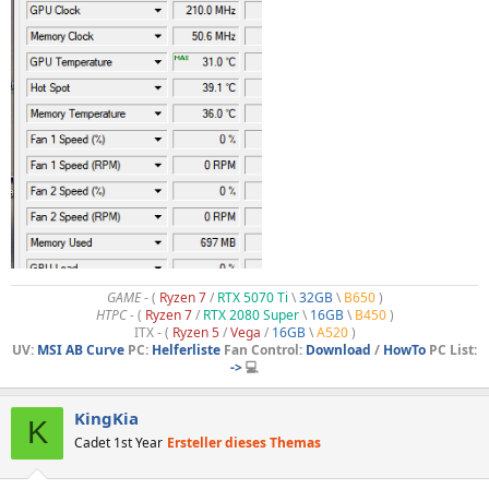
GAME
- (
Ryzen 7
/
RTX 5070 Ti
\
32GB
\
B650
)
HTPC -
(
Ryzen 7
/
RTX 2080 Super
\
16GB
\
B450
)
ITX - (
Ryzen 5
/
Vega
/
16GB
\
A520
)
UV:
MSI AB Curve
PC:
Helferliste
Fan Control:
Download
/
HowTo
PC List:
->
💻
KingKia
K
Cadet 1st Year
Ersteller dieses Themas