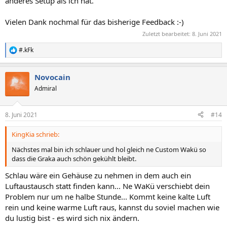
anderes Setup als ich hat.
Vielen Dank nochmal für das bisherige Feedback :-)
Zuletzt bearbeitet:
8. Juni 2021
#.kFk
R
e
a
Novocain
k
t
Admiral
i
o
n
8. Juni 2021
#14
e
n
KingKia schrieb:
:
Nächstes mal bin ich schlauer und hol gleich ne Custom Wakü so
dass die Graka auch schön gekühlt bleibt.
Schlau wäre ein Gehäuse zu nehmen in dem auch ein
Luftaustausch statt finden kann... Ne WaKü verschiebt dein
Problem nur um ne halbe Stunde... Kommt keine kalte Luft
rein und keine warme Luft raus, kannst du soviel machen wie
du lustig bist - es wird sich nix ändern.