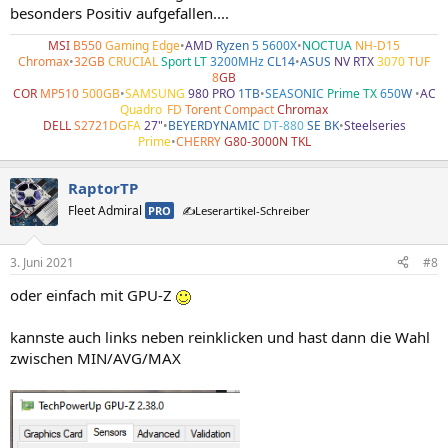
besonders Positiv aufgefallen....
MSI
B550
Gaming Edge
•
AMD
Ryzen
5 5600X
•
NOCTUA
NH-D15
Chromax
•
32GB
CRUCIAL
Sport LT
3200MHz
CL14
•
ASUS
NV RTX
3070
TUF
8
GB
COR
MP510
500GB
•
SAMSUNG
980 PRO
1TB
•
SEASONIC
Prime TX
650
W
•
AC
Quadro
•
FD
Torent Compact
Chromax
DELL
S2721
DG
FA
27"
•
BEYERDYNAMIC
DT-880
SE BK
•
Steelseries
Prime
•
CHERRY
G80-3000N TKL
RaptorTP
Fleet Admiral
PRO
✍️Leserartikel-Schreiber
3. Juni 2021
#8
oder einfach mit GPU-Z
kannste auch links neben reinklicken und hast dann die Wahl
zwischen MIN/AVG/MAX