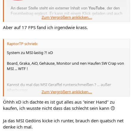
An dieser Stelle steht ein externer Inhalt von
YouTube
, der den
Forumbeitrag ergänzt. Er kann mit einem Klick geladen und auch
Zum Vergrößern anklicken....
wieder ausgeblendet werden.
Aber auf 17 FPS fand ich irgendwie krass.
YouTube-Embeds laden
Ich bin damit einverstanden, dass YouTube-Embeds
RaptorTP schrieb:
geladen werden. Dabei können personen­bezogene Daten
an YouTube übermittelt werden. Mehr dazu in der
System zu MSI-lastig ?! xD
Datenschutzerklärung
.
Board, Graka, AiO, Gehäuse, Monitor und nen Haufen SW Crap von
MSI ... WTF !
Kannst du mal das MSI Geraffel runterschmeißen ? ... außer
Afterburner.
Zum Vergrößern anklicken....
Reine Neugier: was machen denn die VRAM Temps so bei deinem
Öhhh xD ich dachte es ist gut alles aus "einer Hand" zu
OC ?
kaufen, ich wusste nicht dass das schlecht sein kann 🙃
Ja das MSI Gedöns kicke ich runter, brauch den quatsch net
denke ich mal.