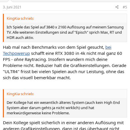
n
3. Juni 2021
#5
e
n
KingKia schrieb:
:
Ich Spiele das Spiel auf 3840 x 2160 Auflösung auf meinem Samsung
TV. Alle weiteren Einstellungen sind auf "Episch" sprich Max, RT und
HDR auch aktiv.
Hab mal nach Benchmarks von dem Spiel gesucht,
bei
Techpowerup
schafft eine RTX 3080 in 4k nicht mal ganz 60
FPS -
ohne
Raytracing. Insofern wundern mich deine
Probleme nicht. Reduzier halt die Grafikeinstellungen. Gerade
"ULTR4" frisst bei vielen Spielen auch nur Leistung, ohne das
sich das visuell bemerkbar macht.
KingKia schrieb:
Der Kollege hat ein wesentlich älteres System (auch kein High End
System aber darum gehts ja nicht wirklich) und hat
merkwürdigerweise keine Probleme.
Dein Kollege spielt sicherlich in einer anderen Auflösung mit
anderen Grafikeinstellungen, dann ist das überhaupt nicht