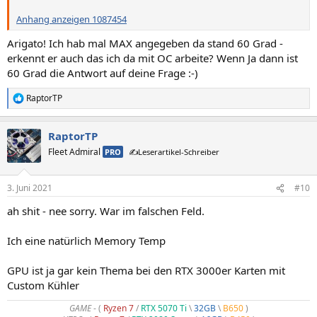
Anhang anzeigen 1087454
Arigato! Ich hab mal MAX angegeben da stand 60 Grad -
erkennt er auch das ich da mit OC arbeite? Wenn Ja dann ist
60 Grad die Antwort auf deine Frage :-)
RaptorTP
R
e
a
RaptorTP
k
t
Fleet Admiral
PRO
✍️Leserartikel-Schreiber
i
o
n
3. Juni 2021
#10
e
n
ah shit - nee sorry. War im falschen Feld.
:
Ich eine natürlich Memory Temp
GPU ist ja gar kein Thema bei den RTX 3000er Karten mit
Custom Kühler
GAME
- (
Ryzen 7
/
RTX 5070 Ti
\
32GB
\
B650
)