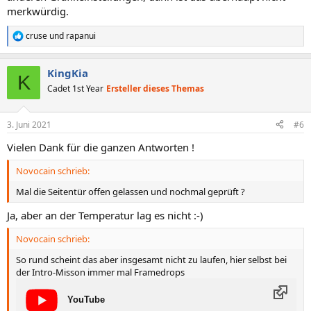
merkwürdig.
cruse
und
rapanui
R
e
a
KingKia
k
K
t
Cadet 1st Year
Ersteller dieses Themas
i
o
n
3. Juni 2021
#6
e
n
Vielen Dank für die ganzen Antworten !
:
Novocain schrieb:
Mal die Seitentür offen gelassen und nochmal geprüft ?
Ja, aber an der Temperatur lag es nicht :-)
Novocain schrieb:
So rund scheint das aber insgesamt nicht zu laufen, hier selbst bei
der Intro-Misson immer mal Framedrops
YouTube