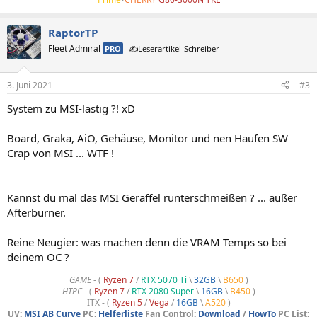
RaptorTP
Fleet Admiral
PRO
✍️Leserartikel-Schreiber
3. Juni 2021
#3
System zu MSI-lastig ?! xD
Board, Graka, AiO, Gehäuse, Monitor und nen Haufen SW
Crap von MSI ... WTF !
Kannst du mal das MSI Geraffel runterschmeißen ? ... außer
Afterburner.
Reine Neugier: was machen denn die VRAM Temps so bei
deinem OC ?
GAME
- (
Ryzen 7
/
RTX 5070 Ti
\
32GB
\
B650
)
HTPC -
(
Ryzen 7
/
RTX 2080 Super
\
16GB
\
B450
)
ITX - (
Ryzen 5
/
Vega
/
16GB
\
A520
)
UV:
MSI AB Curve
PC:
Helferliste
Fan Control:
Download
/
HowTo
PC List: