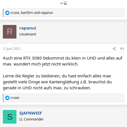
->
💻
cruse
,
bart0rn
und
rapanui
R
e
a
rapanui
k
R
t
Lieutenant
i
o
n
3. Juni 2021
#4
e
n
Auch eine RTX 3080 bekommst du klein in UHD und alles auf
:
max. wundert mich jetzt nicht wirklich.
Lerne die Regler zu bedienen, du hast einfach alles max
gestellt viele Dinge wie Kantenglättung z.B. brauchst du
gerade in UHD nicht aufs max. zu schrauben.
cruse
R
e
a
SJAFNWEIF
k
S
t
Lt. Commander
i
o