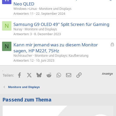
Neo QLED
Windows->Linux
Monitore und Displays
Antworten
11
22. September 2024
Samsung G9 OLED 49" Split Screen für Gaming
N
Nuray
Monitore und Displays
Antworten
3
8. Dezember 2023
Kann mir jemand was zu diesem Monitor
N
e
sagen, HP M22f, 75Hz
s
Nichtraucher
Monitore und Displays: Kaufberatung
p
Antworten
12
10. Juni 2023
e
r
Facebook
X (Twitter)
Bluesky
Reddit
WhatsApp
E-Mail
Link
Teilen:
r
t
Monitore und Displays
Passend zum Thema