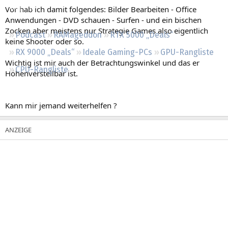
Regeln
Vor hab ich damit folgendes: Bilder Bearbeiten - Office
Anwendungen - DVD schauen - Surfen - und ein bischen
Zocken aber meistens nur Strategie Games also eigentlich
Podcast
RAMageddon
RTX 5000 „Deals“
keine Shooter oder so.
RX 9000 „Deals“
Ideale Gaming-PCs
GPU-Rangliste
Wichtig ist mir auch der Betrachtungswinkel und das er
CPU-Rangliste
Höhenverstellbar ist.
Kann mir jemand weiterhelfen ?