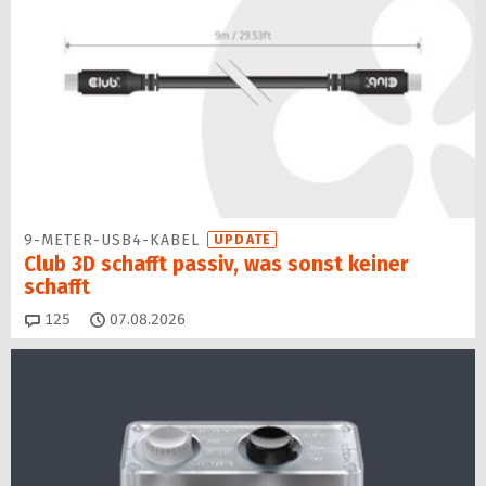
9-METER-USB4-KABEL
UPDATE
Club 3D schafft passiv, was sonst keiner
schafft
Kommentare
125
07.08.2026