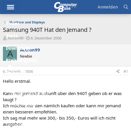
Hauptmenü
Anmelden
Monitore und Displays
Ticker
Samsung 940T Hat den Jemand ?
Tests
E
E
Actron99
6. Dezember 2006
r
r
Downloads
s
s
Actron99
A
t
t
Newbie
e
e
Preisvergleich
l
l
l
l
6. Dezember 2006
#1
Forum
e
t
r
a
Hallo erstmal.
Aktuelles
m
Kann mir jemand auskunft über den 940T geben ob er was
Empfohlene Inhalte
taugt ?
Neue Beiträge
Ich möchte mir den nämlich kaufen oder kann mir jemand
einen besseren empfehlen.
Neueste Aktivitäten
Ich sag mal mehr wie 300,- bis 350,- Euros will ich nicht
ausgeben.
Leserartikel