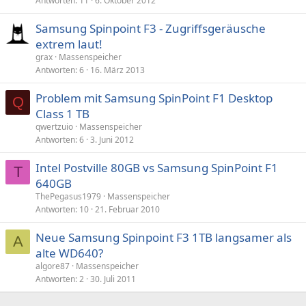
Antworten
11
6. Oktober 2012
Samsung Spinpoint F3 - Zugriffsgeräusche
extrem laut!
grax
Massenspeicher
Antworten
6
16. März 2013
Problem mit Samsung SpinPoint F1 Desktop
Q
Class 1 TB
qwertzuio
Massenspeicher
Antworten
6
3. Juni 2012
Intel Postville 80GB vs Samsung SpinPoint F1
T
640GB
ThePegasus1979
Massenspeicher
Antworten
10
21. Februar 2010
Neue Samsung Spinpoint F3 1TB langsamer als
A
alte WD640?
algore87
Massenspeicher
Antworten
2
30. Juli 2011