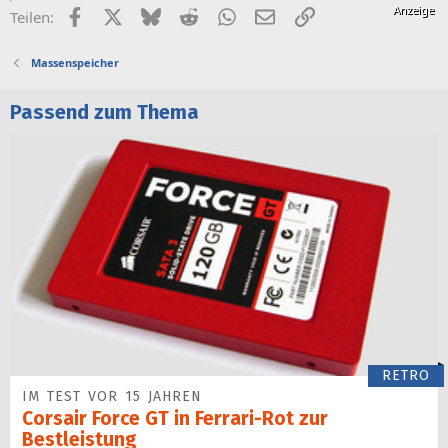
Facebook
X (Twitter)
Bluesky
Reddit
WhatsApp
E-Mail
Link
Teilen:
Massenspeicher
Passend zum Thema
RETRO
IM TEST VOR 15 JAHREN
Corsair Force GT in Ferrari-Rot zur
Bestleistung