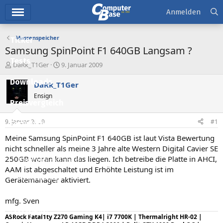
Hauptmenü
Anmelden
Massenspeicher
Ticker
Samsung SpinPoint F1 640GB Langsam ?
Tests
E
E
DaRk_T1Ger
9. Januar 2009
r
r
Downloads
s
s
DaRk_T1Ger
t
t
Ensign
e
e
Preisvergleich
l
l
l
l
9. Januar 2009
#1
Forum
e
t
r
a
Meine Samsung SpinPoint F1 640GB ist laut Vista Bewertung
Aktuelles
m
nicht schneller als meine 3 Jahre alte Western Digital Cavier SE
250GB woran kann das liegen. Ich betreibe die Platte in AHCI,
Empfohlene Inhalte
AAM ist abgeschaltet und Erhöhte Leistung ist im
Neue Beiträge
Gerätemanager aktiviert.
Neueste Aktivitäten
mfg. Sven
Leserartikel
ASRock Fatal1ty Z270 Gaming K4| i7 7700K | Thermalright HR-02 |