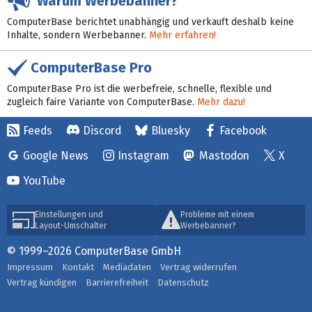
Warum Werbebanner?
ComputerBase berichtet unabhängig und verkauft deshalb keine
Inhalte, sondern Werbebanner.
Mehr erfahren!
ComputerBase Pro
ComputerBase Pro ist die werbefreie, schnelle, flexible und
zugleich faire Variante von ComputerBase.
Mehr dazu!
Feeds
Discord
Bluesky
Facebook
Google News
Instagram
Mastodon
X
YouTube
Einstellungen und
Probleme mit einem
Layout-Umschalter
Werbebanner?
© 1999–2026 ComputerBase GmbH
Impressum
Kontakt
Mediadaten
Vertrag widerrufen
Vertrag kündigen
Barrierefreiheit
Datenschutz