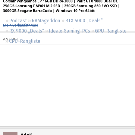
Corsair Vengeance LP 16GB DDR4-3000 | Palit GTX 1080 Dual OC |
Regeln
256GB Samsung PM961 M.2 SSD | 250GB Samsung 850 EVO SSD |
3000GB Seagate BarraCuda | Windows 10 Pro 64bit
Podcast
RAMageddon
RTX 5000 „Deals“
Mein Verkaufsthread
RX 9000 „Deals“
Ideale Gaming-PCs
GPU-Rangliste
CPU-Rangliste
AdoK