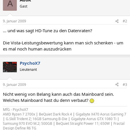
A
Gast
9. Januar 2009
#2
... und was sagt HD-Tune zu den Datenraten?
Die Vista-Leistungsbewertung kann man sich schenken - um
es mal noch human auszudrücken
PsychoX7
Lieutenant
9. Januar 2009
#3
Nicht wenig von Belang kann auch das Mainboard sein.
Welches Mainboard hast du denn verbaut?
MfG - PsychoX7
AMD Ryzen 7 2700x
|
BeQuiet Dark Rock 4
|
Gigabyte X470 Aorus Gaming 7
|
G.Skill Trident Z; 16GB Samsung B-Die
|
Gigabyte Aorus GTX 1080 Ti
|
Samsung 970 EVO M.2; 500GB
|
BeQuiet Straight Power 11; 650W
|
Fractal
Design Define R6 TG