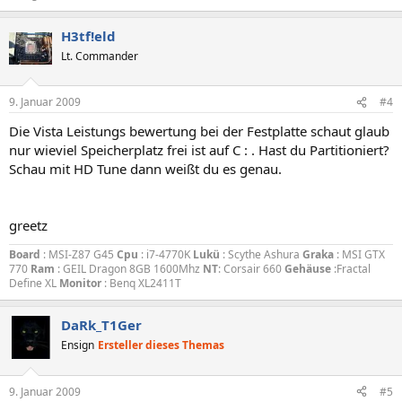
H3tf!eld
Lt. Commander
9. Januar 2009
#4
Die Vista Leistungs bewertung bei der Festplatte schaut glaub
nur wieviel Speicherplatz frei ist auf C : . Hast du Partitioniert?
Schau mit HD Tune dann weißt du es genau.
greetz
Board
: MSI-Z87 G45
Cpu
: i7-4770K
Lukü
: Scythe Ashura
Graka
: MSI GTX
770
Ram
: GEIL Dragon 8GB 1600Mhz
NT
: Corsair 660
Gehäuse
:Fractal
Define XL
Monitor
: Benq XL2411T
DaRk_T1Ger
Ensign
Ersteller dieses Themas
9. Januar 2009
#5