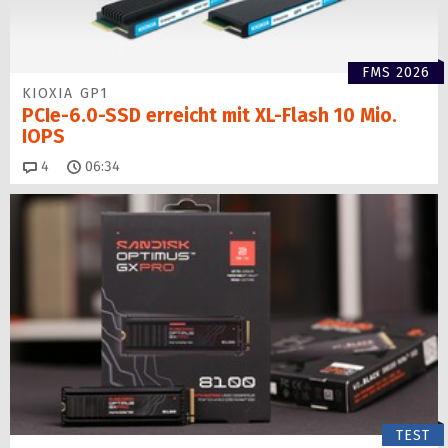
FMS 2026
KIOXIA GP1
PCIe-6.0-SSD erreicht mit XL-Flash 10 Mio.
IOPS
Kommentare
4
06:34
TEST