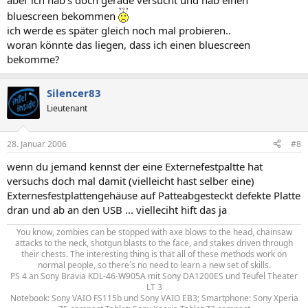
aber ich hab's doch gerade versucht und hab einen
bluescreen bekommen
ich werde es später gleich noch mal probieren..
woran könnte das liegen, dass ich einen bluescreen
bekomme?
Silencer83
Lieutenant
28. Januar 2006
#8
wenn du jemand kennst der eine Externefestpaltte hat
versuchs doch mal damit (vielleicht hast selber eine)
Externesfestplattengehäuse auf Patteabgesteckt defekte Platte
dran und ab an den USB ... vielleciht hift das ja
You know, zombies can be stopped with axe blows to the head, chainsaw
attacks to the neck, shotgun blasts to the face, and stakes driven through
their chests. The interesting thing is that all of these methods work on
normal people, so there`s no need to learn a new set of skills.​
PS 4 an Sony Bravia KDL-46-W905A mit Sony DA1200ES und Teufel Theater
LT 3​
Notebook: Sony VAIO FS115b und Sony VAIO EB3; Smartphone: Sony Xperia