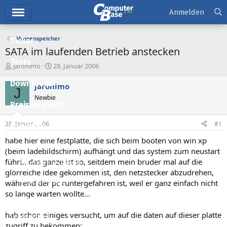
Hauptmenü
Anmelden
Massenspeicher
Ticker
SATA im laufenden Betrieb anstecken
Tests
E
E
jaronimo
28. Januar 2006
r
r
Downloads
s
s
jaronimo
J
t
t
Newbie
e
e
Preisvergleich
l
l
l
l
28. Januar 2006
#1
Forum
e
t
r
a
habe hier eine festplatte, die sich beim booten von win xp
Aktuelles
m
(beim ladebildschirm) aufhängt und das system zum neustart
führt.. das ganze ist so, seitdem mein bruder mal auf die
Empfohlene Inhalte
glorreiche idee gekommen ist, den netzstecker abzudrehen,
Neue Beiträge
während der pc runtergefahren ist, weil er ganz einfach nicht
so lange warten wollte...
Neueste Aktivitäten
hab schon einiges versucht, um auf die daten auf dieser platte
Leserartikel
zugriff zu bekommen: