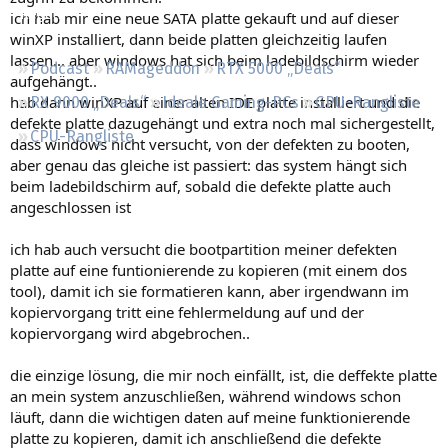
Regeln
ich hab mir eine neue SATA platte gekauft und auf dieser
winXP installiert, dann beide platten gleichzeitig laufen
lassen... aber windows hat sich beim ladebildschirm wieder
Podcast
RAMageddon
RTX 5000 „Deals“
aufgehängt..
hab dann winXP auf einer alten IDE platte installiert und die
RX 9000 „Deals“
Ideale Gaming-PCs
GPU-Rangliste
defekte platte dazugehängt und extra noch mal sichergestellt,
CPU-Rangliste
dass windows nicht versucht, von der defekten zu booten,
aber genau das gleiche ist passiert: das system hängt sich
beim ladebildschirm auf, sobald die defekte platte auch
angeschlossen ist
ich hab auch versucht die bootpartition meiner defekten
platte auf eine funtionierende zu kopieren (mit einem dos
tool), damit ich sie formatieren kann, aber irgendwann im
kopiervorgang tritt eine fehlermeldung auf und der
kopiervorgang wird abgebrochen..
die einzige lösung, die mir noch einfällt, ist, die deffekte platte
an mein system anzuschließen, während windows schon
läuft, dann die wichtigen daten auf meine funktionierende
platte zu kopieren, damit ich anschließend die defekte