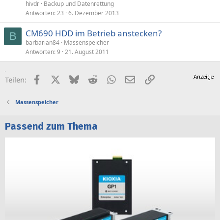
hivdr
Backup und Datenrettung
Antworten
23
6. Dezember 2013
CM690 HDD im Betrieb anstecken?
B
barbarian84
Massenspeicher
Antworten
9
21. August 2011
Facebook
X (Twitter)
Bluesky
Reddit
WhatsApp
E-Mail
Link
Teilen:
Massenspeicher
Passend zum Thema