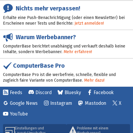
Nichts mehr verpassen!
Erhalte eine Push-Benachrichtigung (oder einen Newsletter) bei
Erscheinen neuer Tests und Berichte:
Jetzt anmelden!
Warum Werbebanner?
ComputerBase berichtet unabhängig und verkauft deshalb keine
Inhalte, sondern Werbebanner.
Mehr erfahren!
ComputerBase Pro
ComputerBase Pro ist die werbefreie, schnelle, flexible und
zugleich faire Variante von ComputerBase.
Mehr dazu!
Feeds
Discord
Bluesky
Facebook
Google News
Instagram
Mastodon
X
YouTube
Einstellungen und
Probleme mit einem
Layout-Umschalter
Werbebanner?