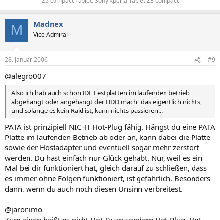
Z5 compact Tablet: Sony Xperia Tablet Z3 compact​
Madnex
M
Vice Admiral
28. Januar 2006
#9
@alegro007
Also ich hab auch schon IDE Festplatten im laufenden betrieb
abgehängt oder angehängt der HDD macht das eigentlich nichts,
und solange es kein Raid ist, kann nichts passieren...
PATA ist prinzipiell NICHT Hot-Plug fähig. Hängst du eine PATA
Platte im laufenden Betrieb ab oder an, kann dabei die Platte
sowie der Hostadapter und eventuell sogar mehr zerstört
werden. Du hast einfach nur Glück gehabt. Nur, weil es ein
Mal bei dir funktioniert hat, gleich darauf zu schließen, dass
es immer ohne Folgen funktioniert, ist gefährlich. Besonders
dann, wenn du auch noch diesen Unsinn verbreitest.
@jaronimo
Zum einen heißt es nicht Hot-Swap sondern Hot-Plug. Hot-