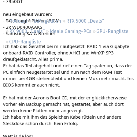
- 7950GT
Regeln
neu eingebaut wurden:
- BQ Straight Power 450W
Podcast
RAMageddon
RTX 5000 „Deals“
- 2x WD6400AAKS
RX 9000 „Deals“
Ideale Gaming-PCs
GPU-Rangliste
- Samsung SATA Brenner
CPU-Rangliste
Ich hab das Geraffel bei mir aufgesetzt. RAID 1 via Gigabyte
onboard-RAID Controller, ohne AHCI und WinXP SP3
draufgeklatscht. Alles prima.
Er hat das Teil abgeholt und rief einen Tag später an, dass der
PC einfach neugestartet sei und nun nach dem RAM Test
immer bei 4GB stehenbleibt und keinen Mux mehr macht. Ins
BIOS kommt er auch nicht.
Er hat mit der Acronis Boot CD, mit der er glücklicherweise
vorher ein Backup gemacht hat, gestartet, aber auch dort
werden keine Platten mehr angezeigt.
Ich habe mit ihm das Spielchen Kabelrütteln und andere
Steckdose schon durch. Kein Erfolg.
Watt is da los?