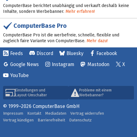
ComputerBase berichtet unabhängig und verkauft deshalb keine
Inhalte, sondern Werbebanner.
Mehr erfahren!
ComputerBase Pro
ComputerBase Pro ist die werbefreie, schnelle, flexible und
zugleich faire Variante von ComputerBase.
Mehr dazu!
Feeds
Discord
Bluesky
Facebook
Google News
Instagram
Mastodon
X
YouTube
Einstellungen und
Probleme mit einem
Layout-Umschalter
Werbebanner?
© 1999–2026 ComputerBase GmbH
Impressum
Kontakt
Mediadaten
Vertrag widerrufen
Vertrag kündigen
Barrierefreiheit
Datenschutz