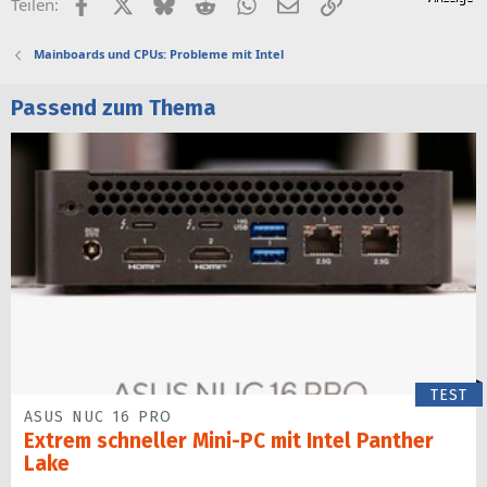
Facebook
X (Twitter)
Bluesky
Reddit
WhatsApp
E-Mail
Link
Teilen:
Mainboards und CPUs: Probleme mit Intel
Passend zum Thema
TEST
ASUS NUC 16 PRO
Extrem schneller Mini-PC mit Intel Panther
Lake