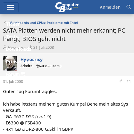
Hauptmenü
Anmelden
Mainboards und CPUs: Probleme mit Intel
Ticker
SATA Platten werden nicht mehr erkannt; PC
Tests
hängt; BIOS geht nicht
E
E
Hypocrisy
31. Juli 2008
Downloads
r
r
s
s
Hypocrisy
Preisvergleich
t
t
Admiral
🎅Rätsel-Elite ’10
e
e
l
l
Forum
l
l
31. Juli 2008
#1
e
t
Aktuelles
r
a
Guten Tag Forumfraggles,
m
Empfohlene Inhalte
ich habe letztens meinem guten Kumpel Bene mein altes Sys
Neue Beiträge
verkauft.
- GA-965P-DS3 (rev1.0)
Neueste Aktivitäten
- E6300 @ FSB400
Leserartikel
- 4x1 GB DDR2-800 G.Skill 1GBPK