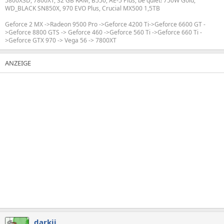
5800X3D, 7800XT, 32 GB RAM, B550, AE-5 Plus, be quiet! 750W Gold,
WD_BLACK SN850X, 970 EVO Plus, Crucial MX500 1,5TB
Geforce 2 MX ->Radeon 9500 Pro ->Geforce 4200 Ti->Geforce 6600 GT -
>Geforce 8800 GTS -> Geforce 460 ->Geforce 560 Ti ->Geforce 660 Ti -
>Geforce GTX 970 -> Vega 56 -> 7800XT
darkii