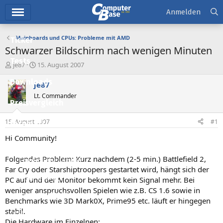
Hauptmenü
Anmelden
Mainboards und CPUs: Probleme mit AMD
Ticker
Schwarzer Bildschirm nach wenigen Minuten
Tests
E
E
je87
15. August 2007
r
r
Downloads
s
s
je87
t
t
Lt. Commander
e
e
Preisvergleich
l
l
l
l
15. August 2007
#1
Forum
e
t
r
a
Hi Community!
Aktuelles
m
Folgendes Problem: Kurz nachdem (2-5 min.) Battlefield 2,
Empfohlene Inhalte
Far Cry oder Starshiptroopers gestartet wird, hängt sich der
Neue Beiträge
PC auf und der Monitor bekommt kein Signal mehr. Bei
weniger anspruchsvollen Spielen wie z.B. CS 1.6 sowie in
Neueste Aktivitäten
Benchmarks wie 3D Mark0X, Prime95 etc. läuft er hingegen
stabil.
Leserartikel
Die Hardware im Einzelnen: