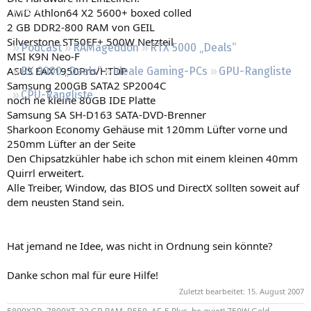
Regeln
AMD Athlon64 X2 5600+ boxed colled
2 GB DDR2-800 RAM von GEIL
Silverstone ST50EF+ 500W Netzteil
Podcast
RAMageddon
RTX 5000 „Deals“
MSI K9N Neo-F
ASUS EAX1950Pro/HTDP
RX 9000 „Deals“
Ideale Gaming-PCs
GPU-Rangliste
Samsung 200GB SATA2 SP2004C
CPU-Rangliste
noch ne kleine 80GB IDE Platte
Samsung SA SH-D163 SATA-DVD-Brenner
Sharkoon Economy Gehäuse mit 120mm Lüfter vorne und
250mm Lüfter an der Seite
Den Chipsatzkühler habe ich schon mit einem kleinen 40mm
Quirrl erweitert.
Alle Treiber, Window, das BIOS und DirectX sollten soweit auf
dem neusten Stand sein.
Hat jemand ne Idee, was nicht in Ordnung sein könnte?
Danke schon mal für eure Hilfe!
Zuletzt bearbeitet:
15. August 2007