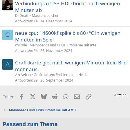
Verbindung zu USB-HDD bricht nach wenigen
Minuten ab
Dr.Death
Massenspeicher
Antworten
14
14. Dezember 2024
neue cpu: 14600kf spike bis 80+°C in wenigen
C
Minuten im Spiel
chrisde
Mainboards und CPUs: Probleme mit Intel
Antworten
54
26. November 2024
Grafikkarte gibt nach wenigen Minuten kein Bild
A
mehr aus.
AzrAelxxx
Grafikkarten: Probleme mit Nvidia
Antworten
29
20. September 2024
Facebook
X (Twitter)
Bluesky
Reddit
WhatsApp
E-Mail
Link
Teilen:
Mainboards und CPUs: Probleme mit AMD
Passend zum Thema