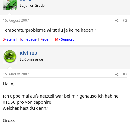
Lt. Junior Grade
15. August 2007
#2
Temperaturprobleme wirst du ja keine haben ?
S
ystem
|
H
omepage
|
R
egeln
|
M
y Support
Kivi 123
Lt. Commander
15. August 2007
#3
Hallo,
Ich tippe mal aufs netzteil war bei mir genauso ich hab ne
x1950 pro von sapphire
welches hast du denn?
Gruss