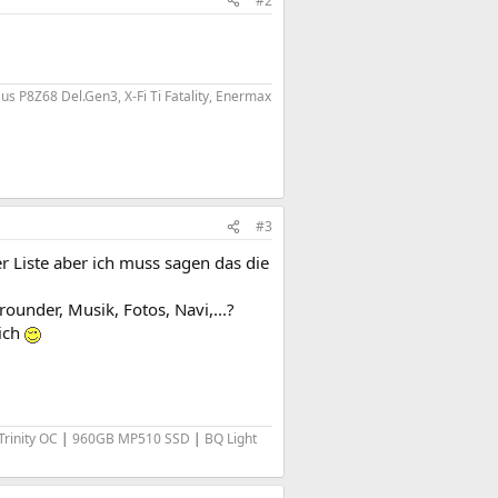
#2
 P8Z68 Del.Gen3, X-Fi Ti Fatality, Enermax
#3
ner Liste aber ich muss sagen das die
ounder, Musik, Fotos, Navi,...?
eich
rinity OC
|
960GB MP510 SSD
|
BQ Light