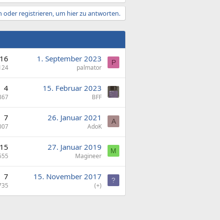
 oder registrieren, um hier zu antworten.
16
1. September 2023
P
124
palmator
4
15. Februar 2023
867
BFF
7
26. Januar 2021
A
007
AdoK
15
27. Januar 2019
M
555
Magineer
7
15. November 2017
?
735
(+)