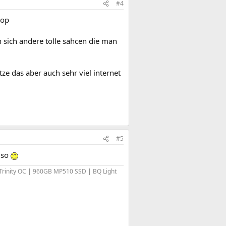
#4
top
sich andere tolle sahcen die man
tze das aber auch sehr viel internet
#5
 so
rinity OC
|
960GB MP510 SSD
|
BQ Light