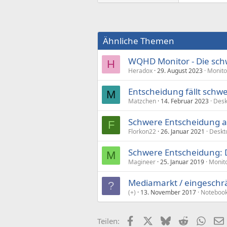
Ähnliche Themen
WQHD Monitor - Die sch
H
Heradox
29. August 2023
Monito
Entscheidung fällt schwe
M
Matzchen
14. Februar 2023
Desk
Schwere Entscheidung 
F
Florkon22
26. Januar 2021
Deskt
Schwere Entscheidung: De
M
Magineer
25. Januar 2019
Monito
Mediamarkt / eingeschr
?
(+)
13. November 2017
Notebook
Facebook
X (Twitter)
Bluesky
Reddit
What
Teilen: