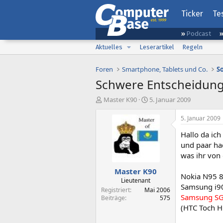
Ticker
Te
Podcast
Aktuelles
Leserartikel
Regeln
Foren
Smartphone, Tablets und Co.
S
Schwere Entscheidun
E
E
Master K90
5. Januar 2009
r
r
s
s
5. Januar 2009
t
t
Hallo da ich
e
e
l
l
und paar had
l
l
was ihr von 
e
t
Master K90
r
a
Nokia N95 
m
Lieutenant
Samsung i9
Registriert
Mai 2006
Samsung S
Beiträge
575
(HTC Toch H