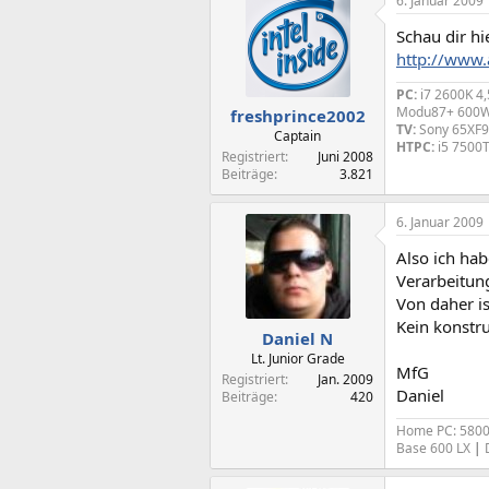
6. Januar 2009
Schau dir hi
http://www.
PC:
i7 2600K 4,
Modu87+ 600W
freshprince2002
TV:
Sony 65XF90
Captain
HTPC:
i5 7500T
Registriert
Juni 2008
Beiträge
3.821
6. Januar 2009
Also ich hab
Verarbeitung
Von daher is
Kein konstru
Daniel N
Lt. Junior Grade
MfG
Registriert
Jan. 2009
Daniel
Beiträge
420
Home PC: 580
Base 600 LX
|
D