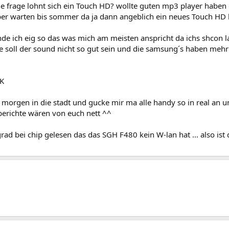
e frage lohnt sich ein Touch HD? wollte guten mp3 player haben g
eber warten bis sommer da ja dann angeblich ein neues Touch H
nde ich eig so das was mich am meisten anspricht da ichs shcon l
e soll der sound nicht so gut sein und die samsung´s haben mehr
 K
morgen in die stadt und gucke mir ma alle handy so in real an um
berichte wären von euch nett ^^
rad bei chip gelesen das das SGH F480 kein W-lan hat ... also ist 