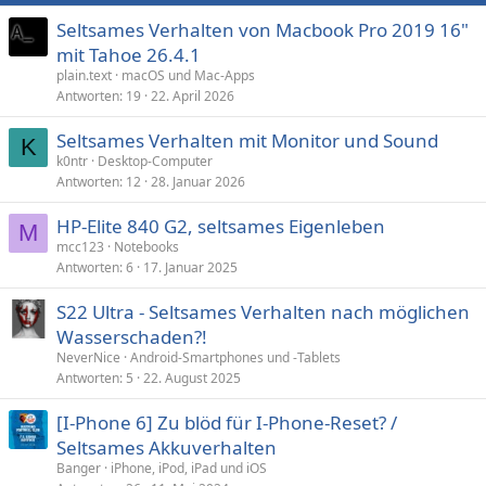
Seltsames Verhalten von Macbook Pro 2019 16"
mit Tahoe 26.4.1
plain.text
macOS und Mac-Apps
Antworten
19
22. April 2026
Seltsames Verhalten mit Monitor und Sound
K
k0ntr
Desktop-Computer
Antworten
12
28. Januar 2026
HP-Elite 840 G2, seltsames Eigenleben
M
mcc123
Notebooks
Antworten
6
17. Januar 2025
S22 Ultra - Seltsames Verhalten nach möglichen
Wasserschaden?!
NeverNice
Android-Smartphones und -Tablets
Antworten
5
22. August 2025
[I-Phone 6] Zu blöd für I-Phone-Reset? /
Seltsames Akkuverhalten
Banger
iPhone, iPod, iPad und iOS