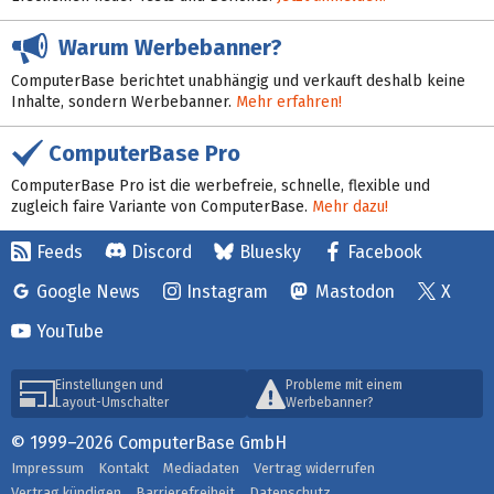
Warum Werbebanner?
ComputerBase berichtet unabhängig und verkauft deshalb keine
Inhalte, sondern Werbebanner.
Mehr erfahren!
ComputerBase Pro
ComputerBase Pro ist die werbefreie, schnelle, flexible und
zugleich faire Variante von ComputerBase.
Mehr dazu!
Feeds
Discord
Bluesky
Facebook
Google News
Instagram
Mastodon
X
YouTube
Einstellungen und
Probleme mit einem
Layout-Umschalter
Werbebanner?
© 1999–2026 ComputerBase GmbH
Impressum
Kontakt
Mediadaten
Vertrag widerrufen
Vertrag kündigen
Barrierefreiheit
Datenschutz