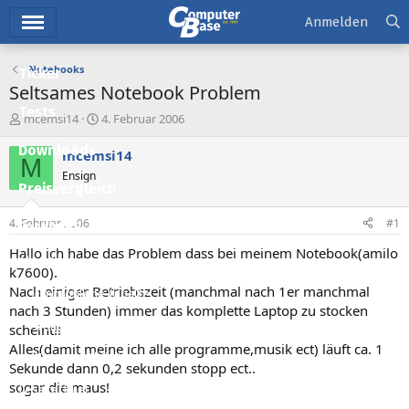
Hauptmenü
Anmelden
Notebooks
Ticker
Seltsames Notebook Problem
Tests
E
E
mcemsi14
4. Februar 2006
r
r
Downloads
s
s
mcemsi14
M
t
t
Ensign
e
e
Preisvergleich
l
l
l
l
4. Februar 2006
#1
Forum
e
t
r
a
Hallo ich habe das Problem dass bei meinem Notebook(amilo
Aktuelles
m
k7600).
Nach einiger Betriebszeit (manchmal nach 1er manchmal
Empfohlene Inhalte
nach 3 Stunden) immer das komplette Laptop zu stocken
Neue Beiträge
scheint!!
Alles(damit meine ich alle programme,musik ect) läuft ca. 1
Neueste Aktivitäten
Sekunde dann 0,2 sekunden stopp ect..
sogar die maus!
Leserartikel