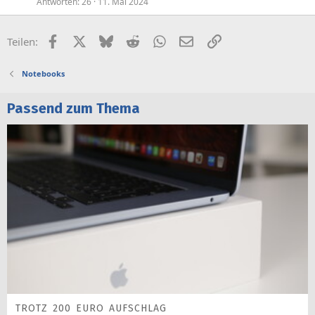
Antworten
26
11. Mai 2024
Facebook
X (Twitter)
Bluesky
Reddit
WhatsApp
E-Mail
Link
Teilen:
Notebooks
Passend zum Thema
TROTZ 200 EURO AUFSCHLAG