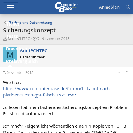
Hauptmenü
Anmelden
Backup und Datenrettung
Ticker
Sicherungskonzept
Tests
E
E
MiniPCHTPC
7. November 2015
r
r
Downloads
s
s
MiniPCHTPC
M
t
t
Cadet 4th Year
e
e
Preisvergleich
l
l
l
l
7. November 2015
#1
Forum
e
t
r
a
Wie hier:
Aktuelles
m
https://www.computerbase.de/forum/t...kannt-nach-
platinentausch-gpt-falsch.1529358/
Empfohlene Inhalte
Neue Beiträge
zu lesen hat mein bisheriges Sicherungskonzept ein Problem:
Es ist nicht automatisiert.
Neueste Aktivitäten
Ich mache (eigentlich) wöchentlich eine 1:1 Kopie von ~3 TB
Leserartikel
Daten. Da ich demnächst zur Sicherung als CD-R/DVD-R