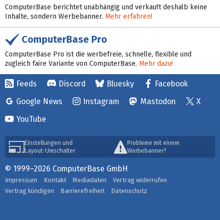
ComputerBase berichtet unabhängig und verkauft deshalb keine
Inhalte, sondern Werbebanner.
Mehr erfahren!
ComputerBase Pro
ComputerBase Pro ist die werbefreie, schnelle, flexible und
zugleich faire Variante von ComputerBase.
Mehr dazu!
Feeds
Discord
Bluesky
Facebook
Google News
Instagram
Mastodon
X
YouTube
Einstellungen und
Probleme mit einem
Layout-Umschalter
Werbebanner?
© 1999–2026 ComputerBase GmbH
Impressum
Kontakt
Mediadaten
Vertrag widerrufen
Vertrag kündigen
Barrierefreiheit
Datenschutz