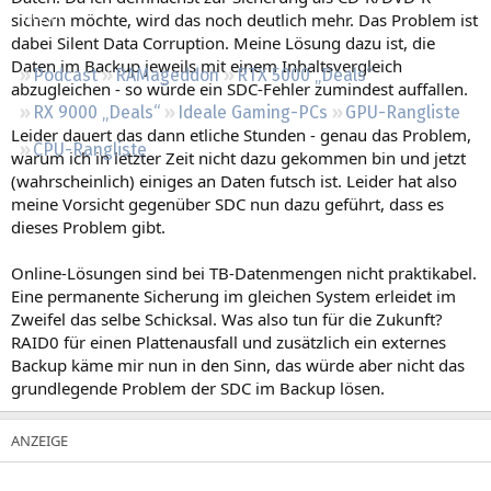
Regeln
sichern möchte, wird das noch deutlich mehr. Das Problem ist
dabei Silent Data Corruption. Meine Lösung dazu ist, die
Daten im Backup jeweils mit einem Inhaltsvergleich
Podcast
RAMageddon
RTX 5000 „Deals“
abzugleichen - so würde ein SDC-Fehler zumindest auffallen.
RX 9000 „Deals“
Ideale Gaming-PCs
GPU-Rangliste
Leider dauert das dann etliche Stunden - genau das Problem,
CPU-Rangliste
warum ich in letzter Zeit nicht dazu gekommen bin und jetzt
(wahrscheinlich) einiges an Daten futsch ist. Leider hat also
meine Vorsicht gegenüber SDC nun dazu geführt, dass es
dieses Problem gibt.
Online-Lösungen sind bei TB-Datenmengen nicht praktikabel.
Eine permanente Sicherung im gleichen System erleidet im
Zweifel das selbe Schicksal. Was also tun für die Zukunft?
RAID0 für einen Plattenausfall und zusätzlich ein externes
Backup käme mir nun in den Sinn, das würde aber nicht das
grundlegende Problem der SDC im Backup lösen.