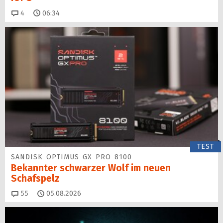
Kommentare
4
06:34
TEST
SANDISK OPTIMUS GX PRO 8100
Bekannter schwarzer Wolf im neuen
Schafspelz
Kommentare
55
05.08.2026