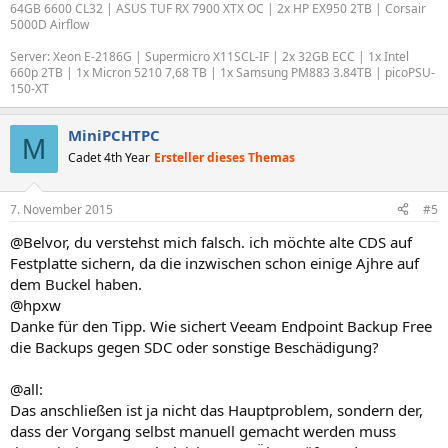
64GB 6600 CL32 | ASUS TUF RX 7900 XTX OC | 2x HP EX950 2TB | Corsair
5000D Airflow
Server: Xeon E-2186G | Supermicro X11SCL-IF | 2x 32GB ECC | 1x Intel
660p 2TB | 1x Micron 5210 7,68 TB | 1x Samsung PM883 3.84TB | picoPSU-
150-XT
MiniPCHTPC
M
Cadet 4th Year
Ersteller dieses Themas
7. November 2015
#5
@Belvor, du verstehst mich falsch. ich möchte alte CDS auf
Festplatte sichern, da die inzwischen schon einige Ajhre auf
dem Buckel haben.
@hpxw
Danke für den Tipp. Wie sichert Veeam Endpoint Backup Free
die Backups gegen SDC oder sonstige Beschädigung?
@all:
Das anschließen ist ja nicht das Hauptproblem, sondern der,
dass der Vorgang selbst manuell gemacht werden muss