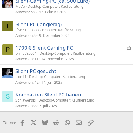
Silent-Gaming-PC (ca. 500 Euro)
Me7o
Desktop-Computer: Kaufberatung
Antworten
8
17. Februar 2026
Silent PC (langlebig)
I
ifive
Desktop-Computer: Kaufberatung
Antworten
9
9. Dezember 2025
1700 € Silent Gaming PC
P
e
philipp95031
Desktop-Computer: Kaufberatung
Antworten
11
14. November 2025
s
p
Silent PC gesucht
e
Lion11
Desktop-Computer: Kaufberatung
r
Antworten
42
14. Juni 2025
r
t
Kompakten Silent PC bauen
S
Schlawenski
Desktop-Computer: Kaufberatung
Antworten
8
7. Juli 2025
Facebook
X (Twitter)
Bluesky
Reddit
WhatsApp
E-Mail
Link
Teilen: