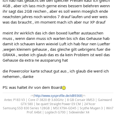
ich hab halt gedacht bei den speicher Preisen kauf ich gleich
4GB , aber ich lass mich gerne eines bessern belehren wenn
ihr sagt das 2GB reichen , aber es soll wenn moeglich ende
neachsten jahres noch windos 7 drauf laufen und wer weis
was das braucht , im moment mach ich aber nur XP drauf
meint ihr wirklich das ich den boxed luefter austauschen
muss , wenn dann muss ich warten bis ich das Gehause hab
damit ich schauen kann wieviel Luft ich hab feur nen Luefter
,wegen kleinem gehause , das gleiche gilt uebrigens fuer die
GRAKA , wobei ich glaub das es da kein Problem ist weil das
Gehause da extra ne aussparung hat
die Powercolor karte schaut gut aus , ich glaub die werd ich
nehemen , danke
PS: was haltet ihr von dem Board
-={
http://www.sysprofile.de/id89368
}=-​
Antec P183 V3 | Core i7-3820 @ 3.60GHz | 8 GB Corsair XMS3 | Gainward
GTX 580 | be quiet! Straight Power E9 CM | 24"Acer
Samsung SSD 830 Series 128GB | MSI X79A-GD45 | Scythe Mugen 3 | Win7
Prof. 64bit | Logitech G700 | Sidewinder X4​