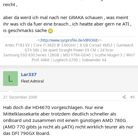
reicht ,
aber da werd ich mal nach ner GRAKA schauen , was meint
ihr was ich da fuer eine brauch , ich heatte aber gern ne ATI ,
is geschmacks sache
-={
http://www.sysprofile.de/id89368
}=-​
Antec P183 V3 | Core i7-3820 @ 3.60GHz | 8 GB Corsair XMS3 | Gainward
GTX 580 | be quiet! Straight Power E9 CM | 24"Acer
Samsung SSD 830 Series 128GB | MSI X79A-GD45 | Scythe Mugen 3 | Win7
Prof. 64bit | Logitech G700 | Sidewinder X4​
Lar337
L
Fleet Admiral
27. Dezember 2008
#5
Hab doch die HD4670 vorgeschlagen. Nur eine
Mittelklassekarte aber trotzdem deutlich schneller als
onBoard und zusammen mit einem günstigen AMD 780G
(AMD 770 gibts ja nicht als µATX) nicht wirklich teurer als nur
das DFI 790GX Board.