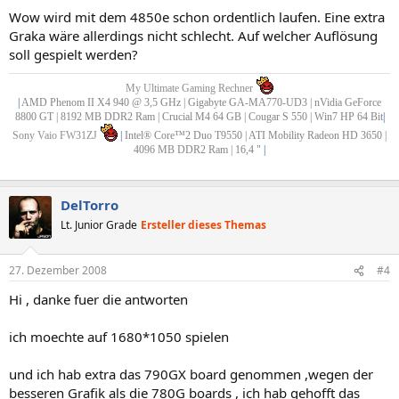
Wow wird mit dem 4850e schon ordentlich laufen. Eine extra
Graka wäre allerdings nicht schlecht. Auf welcher Auflösung
soll gespielt werden?
My Ultimate Gaming Rechner
|
AMD Phenom II X4 940 @ 3,5 GHz | Gigabyte GA-MA770-UD3 | nVidia GeForce
8800 GT | 8192 MB DDR2 Ram | Crucial M4 64 GB | Cougar S 550 | Win7 HP 64 Bit
|
Sony Vaio FW31ZJ
|
Intel® Core™2 Duo T9550 | ATI Mobility Radeon HD 3650 |
4096 MB DDR2 Ram | 16,4 "
|
DelTorro
Lt. Junior Grade
Ersteller dieses Themas
27. Dezember 2008
#4
Hi , danke fuer die antworten
ich moechte auf 1680*1050 spielen
und ich hab extra das 790GX board genommen ,wegen der
besseren Grafik als die 780G boards , ich hab gehofft das