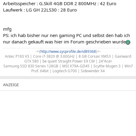
Arbeitsspeicher : G.Skill 4GB DDR 2 800MHz : 42 Euro
Laufwerk : LG GH 22LS30 : 28 Euro
mfg
PS: ich hab bisher nur nen gaming PC und selbst den hab ich
nur danach gekauft was hier im Forum geschrieben wurde
-={
http://www.sysprofile.de/id89368
}=-​
Antec P183 V3 | Core i7-3820 @ 3.60GHz | 8 GB Corsair XMS3 | Gainward
GTX 580 | be quiet! Straight Power E9 CM | 24"Acer
Samsung SSD 830 Series 128GB | MSI X79A-GD45 | Scythe Mugen 3 | Win7
Prof. 64bit | Logitech G700 | Sidewinder X4​