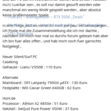
Regeln
nicht hoerbar sein , es soll nur damit gesurft werden oder
manchmal ein wenig WoW gespielt werden , aber absolut
keine Grafikmonster Spiele
Podcast
RAMageddon
RTX 5000 „Deals“
meine Frage jetzt wuesstet ihr noch ein paar verbesserungen ,
RX 9000 „Deals“
Ideale Gaming-PCs
GPU-Rangliste
ich Poste mal die Zusammenstellung die ich mir dachte ,
CPU-Rangliste
nachdem ich mich hier mal so durchs forum gelesen hab aber
ich bin fuer alles offen , und hab mich noch fuer garnichts
festgelegt ,
Neuer Silent/Surf PC
Caseking
Gehause : LianLi V350B : 110 Euro
Alternate
Mainboard : DFI Lanparty 790GX µATX : 130 Euro
Festplatte : WD Caviar Green 640GB : 62 Euro
HoH.de
Prozessor : Athlon X2 4850e : 51 Euro
Netzteil : beQuit Pure Power 350W : 37 Euro