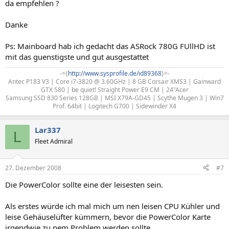
da empfehlen ?
Danke
Ps: Mainboard hab ich gedacht das ASRock 780G FUllHD ist
mit das guenstigste und gut ausgestattet
-={
http://www.sysprofile.de/id89368
}=-​
Antec P183 V3 | Core i7-3820 @ 3.60GHz | 8 GB Corsair XMS3 | Gainward
GTX 580 | be quiet! Straight Power E9 CM | 24"Acer
Samsung SSD 830 Series 128GB | MSI X79A-GD45 | Scythe Mugen 3 | Win7
Prof. 64bit | Logitech G700 | Sidewinder X4​
Lar337
L
Fleet Admiral
27. Dezember 2008
#7
Die PowerColor sollte eine der leisesten sein.
Als erstes würde ich mal mich um nen leisen CPU Kühler und
leise Gehäuselüfter kümmern, bevor die PowerColor Karte
irgendwie zu nem Problem werden sollte.