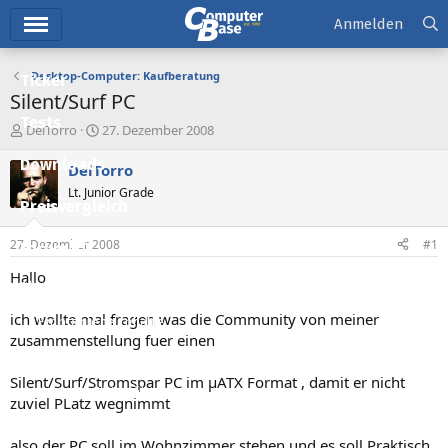
Hauptmenü
Anmelden
Desktop-Computer: Kaufberatung
Ticker
Silent/Surf PC
Tests
E
E
DelTorro
27. Dezember 2008
r
r
Downloads
s
s
DelTorro
t
t
Lt. Junior Grade
e
e
Preisvergleich
l
l
l
l
27. Dezember 2008
#1
Forum
e
t
r
a
Hallo
Aktuelles
m
ich wollte mal fragen was die Community von meiner
Empfohlene Inhalte
zusammenstellung fuer einen
Neue Beiträge
Silent/Surf/Stromspar PC im µATX Format , damit er nicht
Neueste Aktivitäten
zuviel PLatz wegnimmt
Leserartikel
also der PC soll im Wohnzimmer stehen und es soll Praktisch