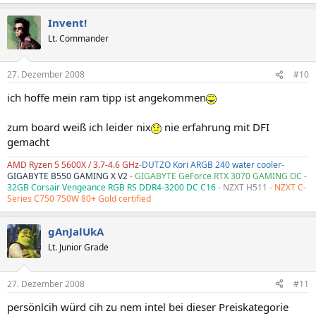
Invent!
Lt. Commander
27. Dezember 2008
#10
ich hoffe mein ram tipp ist angekommen
zum board weiß ich leider nix
nie erfahrung mit DFI
gemacht
AMD Ryzen 5 5600X / 3.7-4.6 GHz
-
DUTZO Kori ARGB 240 water cooler
-
GIGABYTE B550 GAMING X V2
-
GIGABYTE GeForce RTX 3070 GAMING OC
-
32GB Corsair Vengeance RGB RS DDR4-3200 DC C16
- NZXT H511 -
NZXT C-
Series C750 750W 80+ Gold certified
gAnJalUkA
Lt. Junior Grade
27. Dezember 2008
#11
persönlcih würd cih zu nem intel bei dieser Preiskategorie