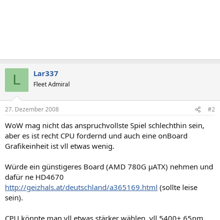
Lar337
L
Fleet Admiral
27. Dezember 2008
#2
WoW mag nicht das anspruchvollste Spiel schlechthin sein,
aber es ist recht CPU fordernd und auch eine onBoard
Grafikeinheit ist vll etwas wenig.
Würde ein günstigeres Board (AMD 780G µATX) nehmen und
dafür ne HD4670
http://geizhals.at/deutschland/a365169.html
(sollte leise
sein).
CPU könnte man vll etwas stärker wählen, vll 5400+ 65nm