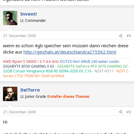
Invent!
Lt. Commander
27. Dezember 2008
#8
wenn es schon 4gb speicher sein müssen dann reichen diese
dicke aus
http://geizhals.at/deutschland/a275562.html
AMD Ryzen 5 5600X / 3.7-4.6 GHz
-
DUTZO Kori ARGB 240 water cooler
-
GIGABYTE B550 GAMING X V2
-
GIGABYTE GeForce RTX 3070 GAMING OC
-
32GB Corsair Vengeance RGB RS DDR4-3200 DC C16
- NZXT H511 -
NZXT C-
Series C750 750W 80+ Gold certified
DelTorro
Lt. Junior Grade
Ersteller dieses Themas
27. Dezember 2008
#9
Hi