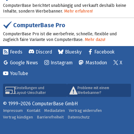
ComputerBase berichtet unabhängig und verkauft deshalb keine
Inhalte, sondern Werbebanner.
Mehr erfahren!
ComputerBase Pro
ComputerBase Pro ist die werbefreie, schnelle, flexible und
zugleich faire Variante von ComputerBase.
Mehr dazu!
Feeds
Discord
Bluesky
Facebook
Google News
Instagram
Mastodon
X
YouTube
Einstellungen und
Probleme mit einem
Layout-Umschalter
Werbebanner?
© 1999–2026 ComputerBase GmbH
Impressum
Kontakt
Mediadaten
Vertrag widerrufen
Vertrag kündigen
Barrierefreiheit
Datenschutz