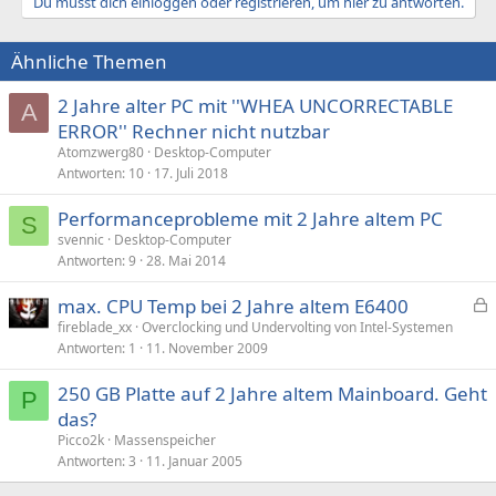
Du musst dich einloggen oder registrieren, um hier zu antworten.
Ähnliche Themen
2 Jahre alter PC mit ''WHEA UNCORRECTABLE
A
ERROR'' Rechner nicht nutzbar
Atomzwerg80
Desktop-Computer
Antworten
10
17. Juli 2018
Performanceprobleme mit 2 Jahre altem PC
S
svennic
Desktop-Computer
Antworten
9
28. Mai 2014
max. CPU Temp bei 2 Jahre altem E6400
e
fireblade_xx
Overclocking und Undervolting von Intel-Systemen
Antworten
1
11. November 2009
s
p
250 GB Platte auf 2 Jahre altem Mainboard. Geht
e
P
das?
r
Picco2k
Massenspeicher
r
Antworten
3
11. Januar 2005
t