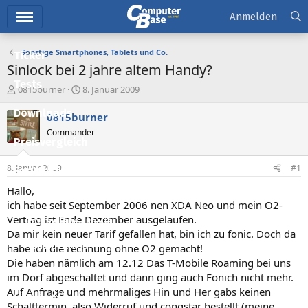
Hauptmenü
Anmelden
Sonstige Smartphones, Tablets und Co.
Ticker
Sinlock bei 2 jahre altem Handy?
Tests
E
E
0815burner
8. Januar 2009
r
r
Downloads
s
s
0815burner
t
t
Commander
e
e
Preisvergleich
l
l
l
l
8. Januar 2009
#1
Forum
e
t
r
a
Hallo,
Aktuelles
m
ich habe seit September 2006 nen XDA Neo und mein O2-
Vertrag ist Ende Dezember ausgelaufen.
Empfohlene Inhalte
Da mir kein neuer Tarif gefallen hat, bin ich zu fonic. Doch da
Neue Beiträge
habe ich die rechnung ohne O2 gemacht!
Die haben nämlich am 12.12 Das T-Mobile Roaming bei uns
Neueste Aktivitäten
im Dorf abgeschaltet und dann ging auch Fonich nicht mehr.
Auf Anfrage und mehrmaliges Hin und Her gabs keinen
Leserartikel
Schalttermin, also Widerruf und congstar bestellt (meine