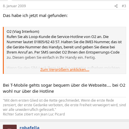
8. Januar 2009
#3
Das habe ich jetzt mal gefunden:
O2 (Viag Interkom)
Rufen Sie als Loop-Kunde die Service-Hotline von O2 an. Die
Nummer lautet 01805/62 43 57. Halten Sie die IMEI-Nummer, das ist
die Geräte-Nummer des Handys, bereit und geben Sie diese bei
Ihrem Anruf an. Per SMS sendet O2 Ihnen den Entsperrungs-Code
zu. Diesen geben Sie einfach in Ihr Handy ein. Fertig.
Wenn Sie den SIM-Lock Ihres Handys vorzeitig aufheben möchten,
Zum Vergrößern anklicken....
verlangt O2 dafür eine Gebühr von 99 Euro.
Bei T-Mobile gehts sogar bequem über die Webseite.... bei O2
wohl nur über die Hotline
"Mit dem ersten Glied ist die Kette geschmiedet. Wenn die erste Rede
zensiert, der erste Gedanke verboten, die erste Freiheit verweigert wird, sind
wir alle unwiderruflich gefesselt."
Richter Satie zitiert von Jean Luc Picard
robafella