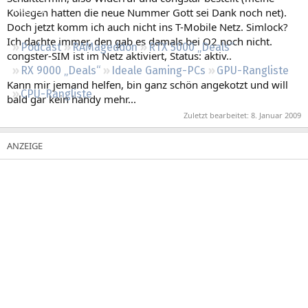
Regeln
Kollegen hatten die neue Nummer Gott sei Dank noch net).
Doch jetzt komm ich auch nicht ins T-Mobile Netz. Simlock?
Ich dachte immer, den gab es damals bei O2 noch nicht.
Podcast
RAMageddon
RTX 5000 „Deals“
congster-SIM ist im Netz aktiviert, Status: aktiv..
RX 9000 „Deals“
Ideale Gaming-PCs
GPU-Rangliste
Kann mir jemand helfen, bin ganz schön angekotzt und will
CPU-Rangliste
bald gar kein handy mehr...
Zuletzt bearbeitet:
8. Januar 2009