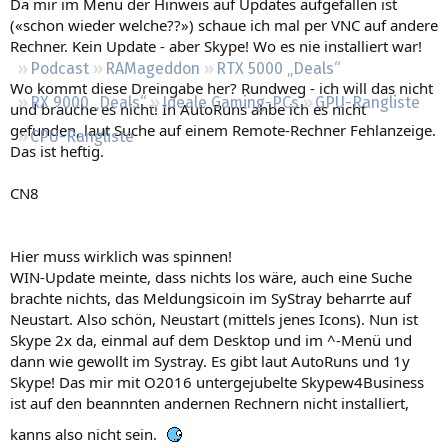
Da mir im Menü der Hinweis auf Updates aufgefallen ist
Regeln
(«schon wieder welche??») schaue ich mal per VNC auf andere
Rechner. Kein Update - aber Skype! Wo es nie installiert war!
Podcast
RAMageddon
RTX 5000 „Deals“
Wo kommt diese Dreingabe her? Rundweg - ich will das nicht
RX 9000 „Deals“
Ideale Gaming-PCs
GPU-Rangliste
und brauche es nicht! In AutoRuns ahbe ich es nicht
gefunden, laut Suche auf einem Remote-Rechner Fehlanzeige.
CPU-Rangliste
Das ist heftig.
CN8
Hier muss wirklich was spinnen!
WIN-Update meinte, dass nichts los wäre, auch eine Suche
brachte nichts, das Meldungsicoin im SyStray beharrte auf
Neustart. Also schön, Neustart (mittels jenes Icons). Nun ist
Skype 2x da, einmal auf dem Desktop und im ^-Menü und
dann wie gewollt im Systray. Es gibt laut AutoRuns und 1y
Skype! Das mir mit O2016 untergejubelte Skypew4Business
ist auf den beannnten andernen Rechnern nicht installiert,
kanns also nicht sein.