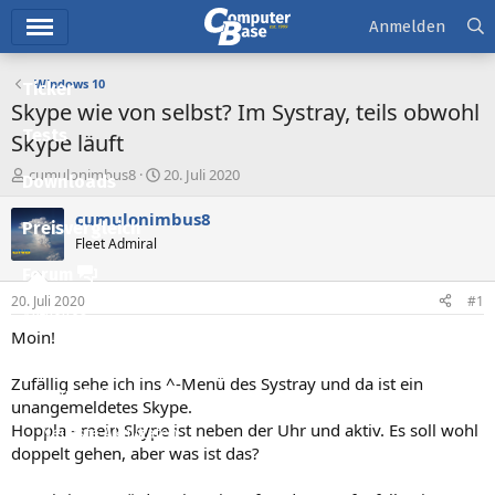
Hauptmenü
Anmelden
Windows 10
Ticker
Skype wie von selbst? Im Systray, teils obwohl
Tests
Skype läuft
E
E
cumulonimbus8
20. Juli 2020
Downloads
r
r
s
s
cumulonimbus8
Preisvergleich
t
t
Fleet Admiral
e
e
l
l
Forum
l
l
20. Juli 2020
#1
e
t
Aktuelles
r
a
Moin!
m
Empfohlene Inhalte
Zufällig sehe ich ins ^-Menü des Systray und da ist ein
Neue Beiträge
unangemeldetes Skype.
Hoppla - mein Skype ist neben der Uhr und aktiv. Es soll wohl
Neueste Aktivitäten
doppelt gehen, aber was ist das?
Leserartikel