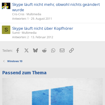
Skype läuft nicht mehr, obwohl nichts geändert
wurde
Cris-Cros
Multimedia
Antworten
1
29. August 2011
Skype läuft nicht über Kopfhörer
S
Sumit
Multimedia
Antworten
2
13. Februar 2012
Facebook
X (Twitter)
Bluesky
Reddit
WhatsApp
E-Mail
Link
Teilen:
Windows 10
Passend zum Thema