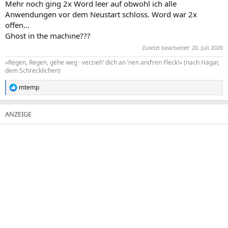
Mehr noch ging 2x Word leer auf obwohl ich alle
Anwendungen vor dem Neustart schloss. Word war 2x
offen…
Ghost in the machine???
Zuletzt bearbeitet:
20. Juli 2020
»Regen, Regen, gehe weg · verzieh’ dich an ’nen and’ren Fleck!« (nach Hägar,
dem Schrecklichen)
mtemp
R
e
a
k
t
i
o
n
e
n
: