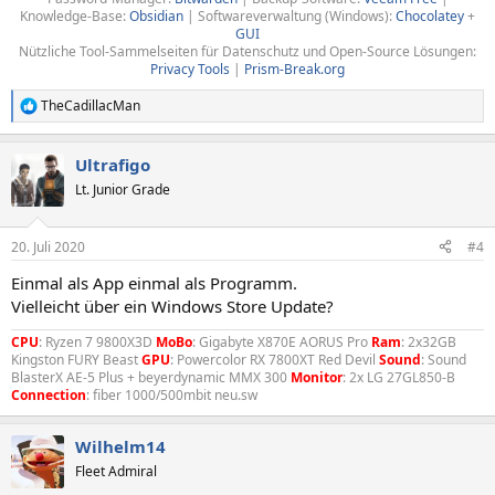
Knowledge-Base:
Obsidian
| Softwareverwaltung (Windows):
Chocolatey
+
GUI
Nützliche Tool-Sammelseiten für Datenschutz und Open-Source Lösungen:
Privacy Tools
|
Prism-Break.org
TheCadillacMan
R
e
a
Ultrafigo
k
t
Lt. Junior Grade
i
o
n
20. Juli 2020
#4
e
n
Einmal als App einmal als Programm.
:
Vielleicht über ein Windows Store Update?
CPU
: Ryzen 7 9800X3D
MoBo
: Gigabyte X870E AORUS Pro
Ram
: 2x32GB
Kingston FURY Beast
GPU
: Powercolor RX 7800XT Red Devil
Sound
: Sound
BlasterX AE-5 Plus + beyerdynamic MMX 300
Monitor
: 2x LG 27GL850-B
Connection
: fiber 1000/500mbit neu.sw
Wilhelm14
Fleet Admiral