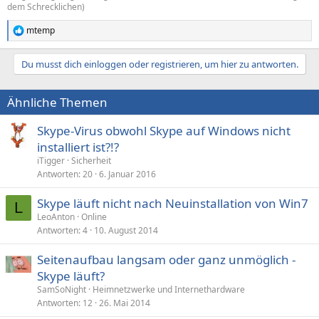
dem Schrecklichen)
mtemp
R
e
a
Du musst dich einloggen oder registrieren, um hier zu antworten.
k
t
i
Ähnliche Themen
o
n
e
Skype-Virus obwohl Skype auf Windows nicht
n
installiert ist?!?
:
iTigger
Sicherheit
Antworten
20
6. Januar 2016
Skype läuft nicht nach Neuinstallation von Win7
L
LeoAnton
Online
Antworten
4
10. August 2014
Seitenaufbau langsam oder ganz unmöglich -
Skype läuft?
SamSoNight
Heimnetzwerke und Internethardware
Antworten
12
26. Mai 2014