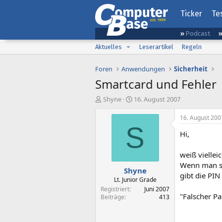
Ticker
Te
Podcast
Aktuelles
Leserartikel
Regeln
Foren
Anwendungen
Sicherheit
Smartcard und Fehler
E
E
Shyne
16. August 2007
r
r
s
s
16. August 200
t
t
S
Hi,
e
e
l
l
l
l
weiß vielle
e
t
Wenn man si
Shyne
r
a
gibt die PI
m
Lt. Junior Grade
Registriert
Juni 2007
"Falscher P
Beiträge
413