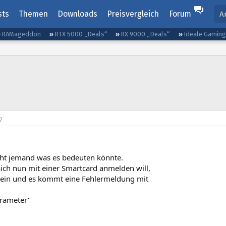
sts
Themen
Downloads
Preisvergleich
Forum
A
RAMageddon
RTX 5000 „Deals“
RX 9000 „Deals“
Ideale Gamin
7
icht jemand was es bedeuten könnte.
ch nun mit einer Smartcard anmelden will,
N ein und es kommt eine Fehlermeldung mit
arameter"