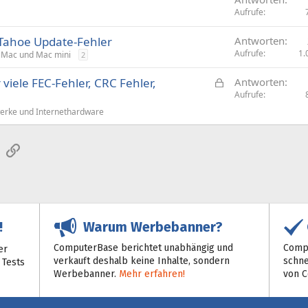
Aufrufe
Tahoe Update-Fehler
Antworten
Aufrufe
1.
iMac und Mac mini
2
G
viele FEC-Fehler, CRC Fehler,
Antworten
e
Aufrufe
s
rke und Internethardware
p
e
sApp
E-Mail
Link
r
r
t
Warum Werbebanner?
!
ComputerBase berichtet unabhängig und
Compu
er
verkauft deshalb keine Inhalte, sondern
schne
 Tests
Werbebanner.
Mehr erfahren!
von 