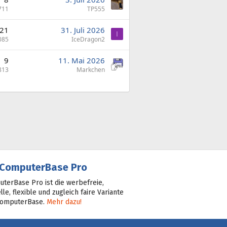
711
TP555
21
31. Juli 2026
I
085
IceDragon2
9
11. Mai 2026
813
Markchen
ComputerBase Pro
terBase Pro ist die werbefreie,
lle, flexible und zugleich faire Variante
ComputerBase.
Mehr dazu!