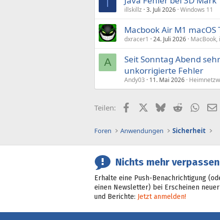
Java Fehler bei 3D Mark
I
illskillz
3. Juli 2026
Windows 11
Macbook Air M1 macOS 
dxracer1
24. Juli 2026
MacBook, 
Seit Sonntag Abend sehr 
A
unkorrigierte Fehler
Andy03
11. Mai 2026
Heimnetzwe
Facebook
X (Twitter)
Bluesky
Reddit
What
Teilen:
Foren
Anwendungen
Sicherheit
Nichts mehr verpassen
Erhalte eine Push-Benachrichtigung (od
einen Newsletter) bei Erscheinen neuer
und Berichte:
Jetzt anmelden!