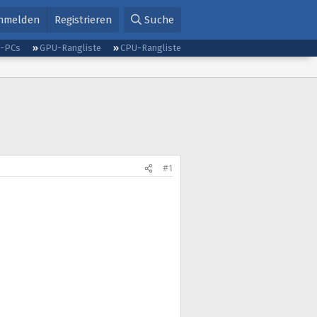
nmelden
Registrieren
Suche
g-PCs
GPU-Rangliste
CPU-Rangliste
#1