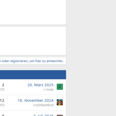
 oder registrieren, um hier zu antworten.
2
20. März 2025
C
370
c-mate
12
16. November 2024
203
crashbandicot
8
3. Juli 2026