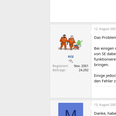
12. August 200
Das Problem
Bei einigen
von SE dabe
niz
funktioniere
ᴬ7ᵪ
bringen.
Registriert
Nov. 2001
Beiträge
24.292
Einige jedo
den Fehler 
13. August 200
M
Danke, habe