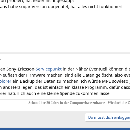
on probiert, hat leider nicht geklappt
us habe sogar Version upgedatet, hat alles nicht funktioniert
7
nen Sony-Ericsson-
Servicepunkt
in der Nähe? Eventuell können die
Neuflash der Firmware machen, sind alle Daten gelöscht, also ev
lorer
ein Backup der Daten zu machen. Ich würde MPE sowieso 
 ans Herz legen, das ist einfach ein klasse Programm, dafür das
er natürlich auch eine kleine Spende zukommen lasse.
Schon über 20 Jahre in der Computerbase zuhause - Wie doch die Zei
Du musst dich einloggen