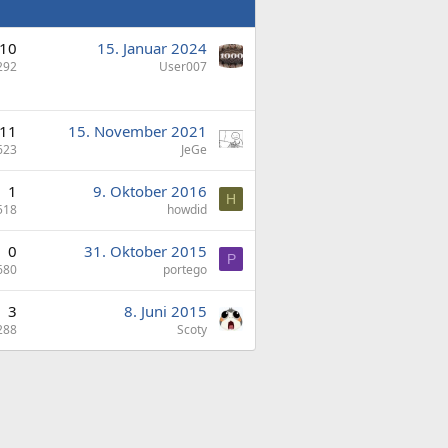
10
15. Januar 2024
292
User007
11
15. November 2021
623
JeGe
1
9. Oktober 2016
H
518
howdid
0
31. Oktober 2015
P
680
portego
3
8. Juni 2015
288
Scoty