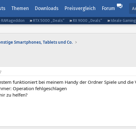
sts
Themen
Downloads
Preisvergleich
Forum
A
RAMageddon
RTX 5000 „Deals“
RX 9000 „Deals“
Ideale Gamin
onstige Smartphones, Tablets und Co.
7
uestem funktioniert bei meinem Handy der Ordner Spiele und die 
mer: Operation fehlgeschlagen
ir zu helfen?