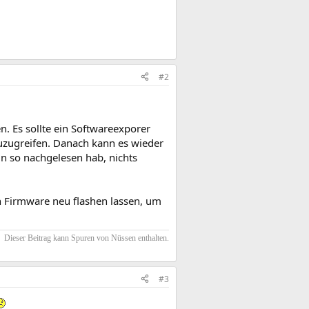
#2
. Es sollte ein Softwareexporer
uzugreifen. Danach kann es wieder
in so nachgelesen hab, nichts
n Firmware neu flashen lassen, um
Dieser Beitrag kann Spuren von Nüssen enthalten.​
#3