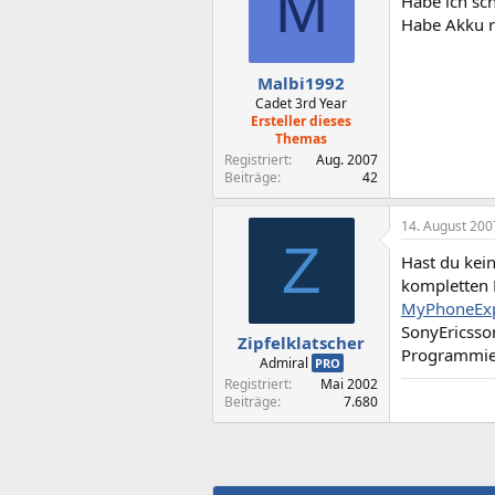
M
Habe ich sch
Habe Akku ra
Malbi1992
Cadet 3rd Year
Ersteller dieses
Themas
Registriert
Aug. 2007
Beiträge
42
14. August 200
Z
Hast du kei
kompletten 
MyPhoneExp
SonyEricsson
Zipfelklatscher
Programmier
Admiral
PRO
Registriert
Mai 2002
Beiträge
7.680