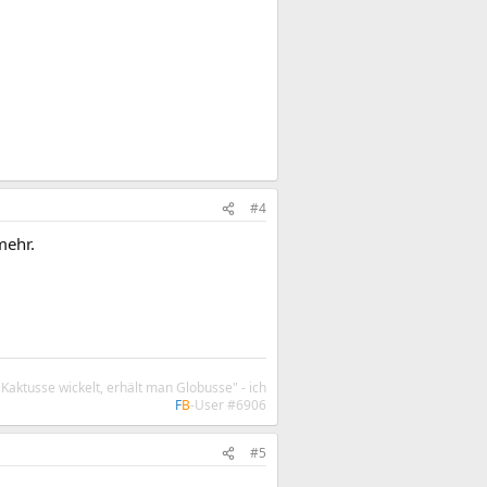
#4
mehr.
aktusse wickelt, erhält man Globusse" - ich
F
B
-User #6906
#5