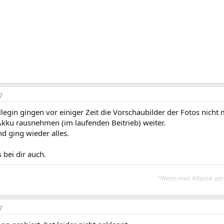
7
llegin gingen vor einiger Zeit die Vorschaubilder der Fotos nicht 
Akku rausnehmen (im laufenden Beitrieb) weiter.
d ging wieder alles.
as bei dir auch.
"Wenn man Atlasse um K
7