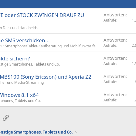
ILFE oder STOCK ZWINGEN DRAUF ZU
Antworten
Aufrufe
1.
m Deck und Handhelds
ne SMS verschicken...
Antworten
Aufrufe
2.
21
Smartphone/Tablet-Kaufberatung und Mobilfunktarife
akte sichern?
Antworten
Aufrufe
1.
stige Smartphones, Tablets und Co.
MBS100 (Sony Ericsson) und Xperia Z2
Antworten
Aufrufe
eher und Media-Streaming
 Windows 8.1 x64
Antworten
Aufrufe
1.
phones, Tablets und Co.
sApp
E-Mail
Link
onstige Smartphones, Tablets und Co.