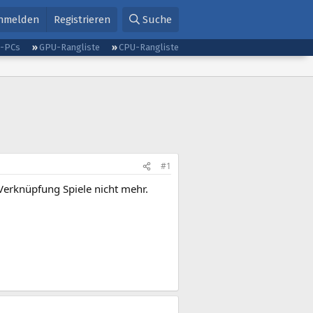
nmelden
Registrieren
Suche
g-PCs
GPU-Rangliste
CPU-Rangliste
#1
Verknüpfung Spiele nicht mehr.