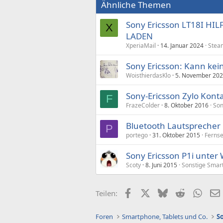
Ähnliche Themen
Sony Ericsson LT18I H
X
LADEN
XperiaMail
14. Januar 2024
Stea
Sony Ericsson: Kann kei
WoisthierdasKlo
5. November 20
Sony-Ericsson Zylo Kont
F
FrazeColder
8. Oktober 2016
Son
Bluetooth Lautsprecher 
P
portego
31. Oktober 2015
Ferns
Sony Ericsson P1i unter
Scoty
8. Juni 2015
Sonstige Smart
Facebook
X (Twitter)
Bluesky
Reddit
What
Teilen:
Foren
Smartphone, Tablets und Co.
S