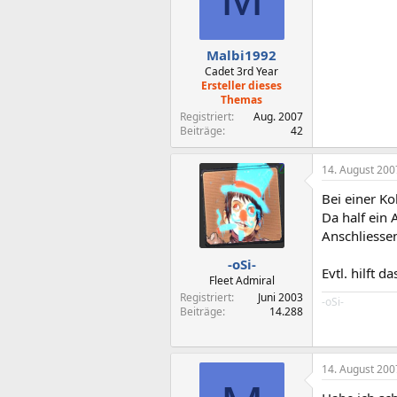
Malbi1992
Cadet 3rd Year
Ersteller dieses
Themas
Registriert
Aug. 2007
Beiträge
42
14. August 200
Bei einer Ko
Da half ein 
Anschliessen
-oSi-
Evtl. hilft d
Fleet Admiral
Registriert
Juni 2003
-oSi-
Beiträge
14.288
14. August 200