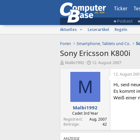
Ticker
Te
Podcast
Aktuelles
Leserartikel
Regeln
Foren
Smartphone, Tablets und Co.
S
Sony Ericsson K800i
E
E
Malbi1992
12. August 2007
r
r
s
s
12. August 200
t
t
M
Hi, seid ne
e
e
l
l
Es kommt im
l
l
Weiß einer m
e
t
Malbi1992
r
a
m
Cadet 3rd Year
Registriert
Aug. 2007
Beiträge
42