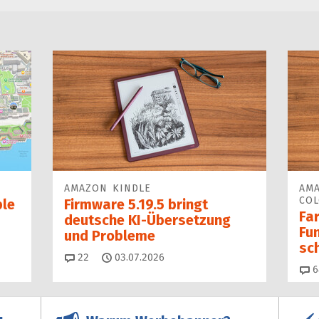
AMAZON KINDLE
AMA
COL
ple
Firmware 5.19.5 bringt
Fa
deutsche KI-Übersetzung
Fun
und Probleme
sc
Kommentare
22
03.07.2026
6