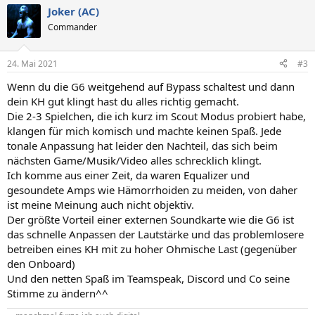
a
Joker (AC)
k
t
Commander
i
o
n
24. Mai 2021
#3
e
n
Wenn du die G6 weitgehend auf Bypass schaltest und dann
:
dein KH gut klingt hast du alles richtig gemacht.
Die 2-3 Spielchen, die ich kurz im Scout Modus probiert habe,
klangen für mich komisch und machte keinen Spaß. Jede
tonale Anpassung hat leider den Nachteil, das sich beim
nächsten Game/Musik/Video alles schrecklich klingt.
Ich komme aus einer Zeit, da waren Equalizer und
gesoundete Amps wie Hämorrhoiden zu meiden, von daher
ist meine Meinung auch nicht objektiv.
Der größte Vorteil einer externen Soundkarte wie die G6 ist
das schnelle Anpassen der Lautstärke und das problemlosere
betreiben eines KH mit zu hoher Ohmische Last (gegenüber
den Onboard)
Und den netten Spaß im Teamspeak, Discord und Co seine
Stimme zu ändern^^