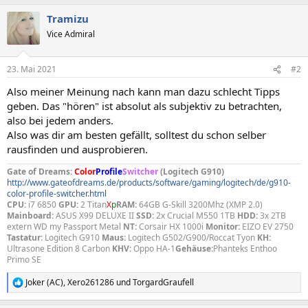
Tramizu
Vice Admiral
23. Mai 2021
#2
Also meiner Meinung nach kann man dazu schlecht Tipps
geben. Das "hören" ist absolut als subjektiv zu betrachten,
also bei jedem anders.
Also was dir am besten gefällt, solltest du schon selber
rausfinden und ausprobieren.
Gate of Dreams:
Color
Profile
Switcher
(Logitech G910)
http://www.gateofdreams.de/products/software/gaming/logitech/de/g910-
color-profile-switcher.html
CPU:
i7 6850
GPU:
2 Titan
X
p
RAM:
64GB G-Skill 3200Mhz (XMP 2.0)
Mainboard:
ASUS X99 DELUXE II
SSD:
2x Crucial M550 1TB
HDD:
3x 2TB
extern WD my Passport Metal
NT:
Corsair HX 1000i
Monitor:
EIZO EV 2750
Tastatur:
Logitech G910
Maus:
Logitech G502/G900/Roccat Tyon
KH:
Ultrasone Edition 8 Carbon
KHV:
Oppo HA-1
Gehäuse:
Phanteks Enthoo
Primo SE
Joker (AC)
,
Xero261286
und
TorgardGraufell
R
e