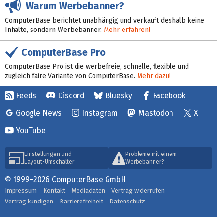
Warum Werbebanner?
ComputerBase berichtet unabhängig und verkauft deshalb keine
Inhalte, sondern Werbebanner.
Mehr erfahren!
ComputerBase Pro
ComputerBase Pro ist die werbefreie, schnelle, flexible und
zugleich faire Variante von ComputerBase.
Mehr dazu!
Feeds
Discord
Bluesky
Facebook
Google News
Instagram
Mastodon
X
YouTube
Einstellungen und
Probleme mit einem
Layout-Umschalter
Werbebanner?
© 1999–2026 ComputerBase GmbH
Impressum
Kontakt
Mediadaten
Vertrag widerrufen
Vertrag kündigen
Barrierefreiheit
Datenschutz