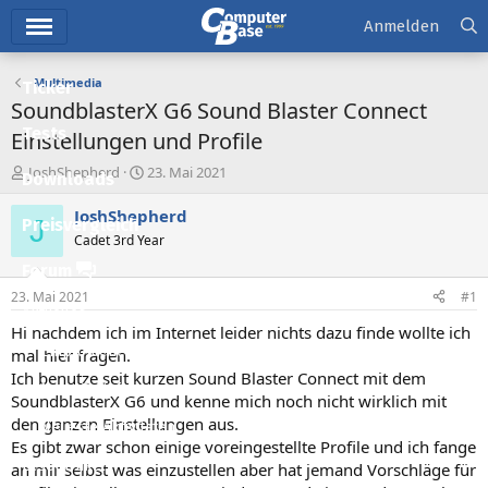
Hauptmenü
Anmelden
Multimedia
Ticker
SoundblasterX G6 Sound Blaster Connect
Tests
Einstellungen und Profile
E
E
JoshShepherd
23. Mai 2021
Downloads
r
r
s
s
JoshShepherd
J
Preisvergleich
t
t
Cadet 3rd Year
e
e
l
l
Forum
l
l
23. Mai 2021
#1
e
t
Aktuelles
r
a
Hi nachdem ich im Internet leider nichts dazu finde wollte ich
m
Empfohlene Inhalte
mal hier fragen.
Ich benutze seit kurzen Sound Blaster Connect mit dem
Neue Beiträge
SoundblasterX G6 und kenne mich noch nicht wirklich mit
den ganzen Einstellungen aus.
Neueste Aktivitäten
Es gibt zwar schon einige voreingestellte Profile und ich fange
Leserartikel
an mir selbst was einzustellen aber hat jemand Vorschläge für