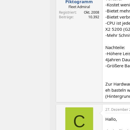
Piktogramm
-Kostet wen
Fleet Admiral
-Bietet meh
Registriert
Okt. 2008
-Bietet ver
Beiträge
10.392
-CPU ist jed
X2 5200 (G2
-Mehr Schni
Nachteile:
-Höhere Lei
4Jahren Daue
-Größere B
Zur Hardwar
eh basteln w
(Hintergrun
27. Dezember 
C
Hallo,