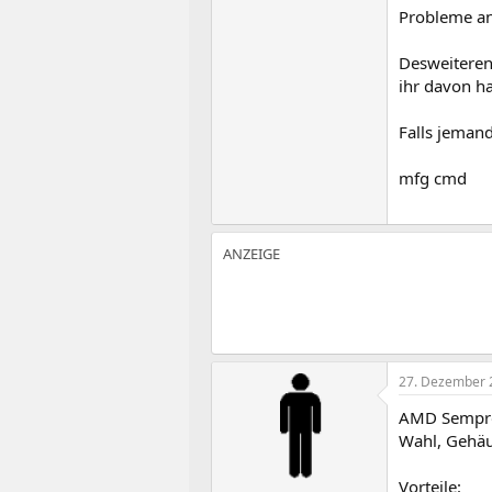
Probleme an
Desweiteren
ihr davon ha
Falls jemand
mfg cmd
27. Dezember 
AMD Sempro
Wahl, Gehäu
Vorteile: