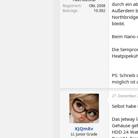
durch ein a
Registriert
Okt. 2008
Außerdem ben
Beiträge
10.392
Northbridge
bleibt.
Beim Nano v
Die Sempron
Heatpipeküh
PS: Schreib 
möglich ist 
27. Dezember 
Selbst habe 
Das Jetway l
Gehäuse gef
KJQm8v
HDD 24 Wat
Lt. Junior Grade