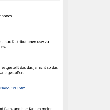
rebones.
 Linux Distributionen usw zu
 usw.
estgestellt das das ja nicht so das
 Nano gestoßen.
-Nano-CPU.html
 und Ram, und hier fangen meine