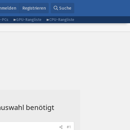
nmelden
Registrieren
Suche
g-PCs
GPU-Rangliste
CPU-Rangliste
auswahl benötigt
#1