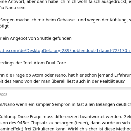
ine Antwort, aber dann habe ich mich wohl falsch ausgedrückt, es 
ia Nano sein.
 Sorgen mache ich mir beim Gehäuse.. und wegen der Kühlung, s
tigt.
er ein Angebot von Shuttle gefunden
huttle.com/de/DesktopDef...ory-289/noblendout-1/tabid-72/170_
erdings der Intel Atom Dual Core.
ann die Frage ob Atom oder Nano, hat hier schon jemand Erfahru
t des Nano von der man überall liest auch in der Realtiät aus?
2008
Nano wenn ein simpler Sempron in fast allen Belangen deutlich
ühlung: Diese Frage muss differenziert beantwortet werden. Geli
ion des 945er Chipsatz zu besorgen (teuer), dann würde an sich 
amineffekt) frei Zirkulieren kann. Wirklich sicher ist diese Metho