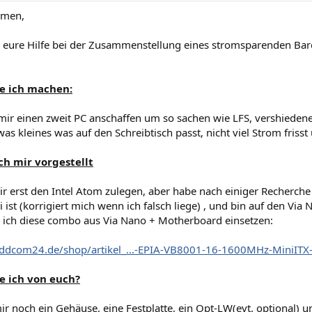
mmen,
e eure Hilfe bei der Zusammenstellung eines stromsparenden Ba
e ich machen:
mir einen zweit PC anschaffen um so sachen wie LFS, vershiedene
 was kleines was auf den Schreibtisch passt, nicht viel Strom frisst
ch mir vorgestellt
ir erst den Intel Atom zulegen, aber habe nach einiger Recherche f
 ist (korrigiert mich wenn ich falsch liege) , und bin auf den Via
ich diese combo aus Via Nano + Motherboard einsetzen:
ddcom24.de/shop/artikel_...-EPIA-VB8001-16-1600MHz-MiniITX
 ich von euch?
ir noch ein Gehäuse, eine Festplatte, ein Opt-LW(evt. optional)