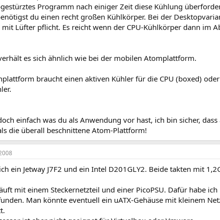
bgestürztes Programm nach einiger Zeit diese Kühlung überforde
ötigst du einen recht großen Kühlkörper. Bei der Desktopvariant
 mit Lüfter pflicht. Es reicht wenn der CPU-Kühlkörper dann im 
erhält es sich ähnlich wie bei der mobilen Atomplattform.
plattform braucht einen aktiven Kühler für die CPU (boxed) oder
ler.
doch einfach was du als Anwendung vor hast, ich bin sicher, dass 
als die überall beschnittene Atom-Plattform!
2008
ich ein Jetway J7F2 und ein Intel D201GLY2. Beide takten mit 1,2
äuft mit einem Steckernetzteil und einer PicoPSU. Dafür habe ic
unden. Man könnte eventuell ein uATX-Gehäuse mit kleinem Netz
t.