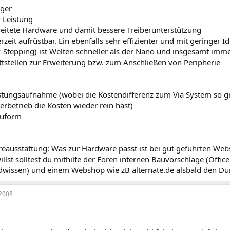
iger
r Leistung
breitete Hardware und damit bessere Treiberunterstützung
erzeit aufrüstbar. Ein ebenfalls sehr effizienter und mit geringer I
 Stepping) ist Welten schneller als der Nano und insgesamt imme
ttstellen zur Erweiterung bzw. zum Anschließen von Peripherie
stungsaufnahme (wobei die Kostendifferenz zum Via System so gro
rbetrieb die Kosten wieder rein hast)
auform
eausstattung: Was zur Hardware passt ist bei gut geführten We
illst solltest du mithilfe der Foren internen Bauvorschläge (Offic
dwissen) und einem Webshop wie zB alternate.de alsbald den D
2008