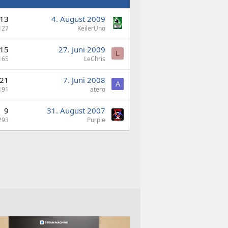
13
4. August 2009
127
KeilerUno
15
27. Juni 2009
L
165
LeChris
21
7. Juni 2008
A
191
atero
9
31. August 2007
293
Purple