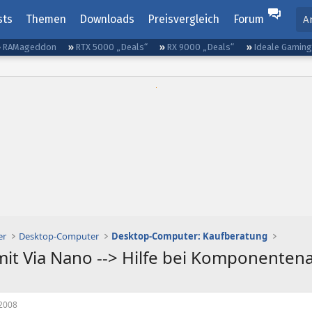
sts
Themen
Downloads
Preisvergleich
Forum
A
RAMageddon
RTX 5000 „Deals“
RX 9000 „Deals“
Ideale Gamin
er
Desktop-Computer
Desktop-Computer: Kaufberatung
it Via Nano --> Hilfe bei Komponenten
2008