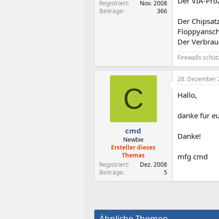
Der VIA-Proz
Registriert
Nov. 2008
Beiträge
366
Der Chipsatz
Floppyansch
Der Verbrau
Firewalls schü
28. Dezember 
C
Hallo,
danke für e
cmd
Danke!
Newbie
Ersteller dieses
Themas
mfg cmd
Registriert
Dez. 2008
Beiträge
5
Ähnliche Themen