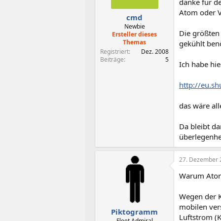
danke für de
Atom oder V
cmd
Newbie
Die größten
Ersteller dieses
Themas
gekühlt benö
Registriert
Dez. 2008
Beiträge
5
Ich habe hi
http://eu.s
das wäre all
Da bleibt d
überlegenhei
27. Dezember 
Warum Atom/
Wegen der K
mobilen vers
Piktogramm
Luftstrom (K
Fleet Admiral