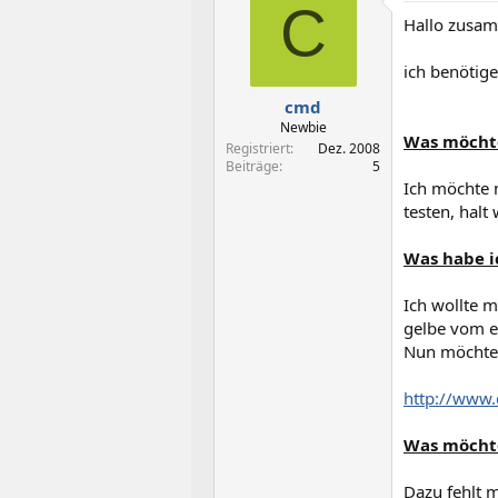
t
t
C
Hallo zusa
e
e
l
l
l
l
ich benötig
e
t
cmd
r
a
m
Newbie
Was möcht
Registriert
Dez. 2008
Beiträge
5
Ich möchte 
testen, halt
Was habe i
Ich wollte m
gelbe vom ei
Nun möchte 
http://www.
Was möchte
Dazu fehlt m