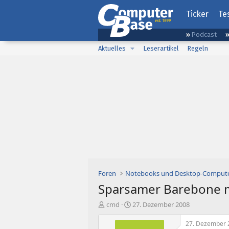
Ticker
Te
Podcast
Aktuelles
Leserartikel
Regeln
Foren
Notebooks und Desktop-Comput
Sparsamer Barebone m
E
E
cmd
27. Dezember 2008
r
r
s
s
27. Dezember 