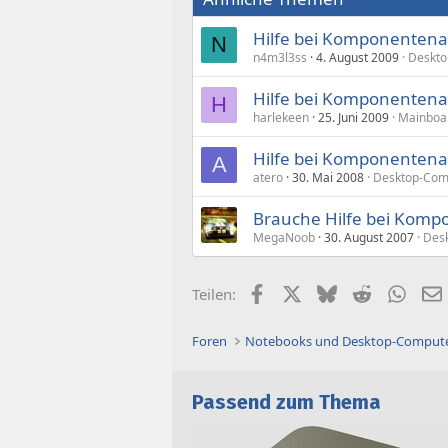
Hilfe bei Komponenten
N
n4m3l3ss
4. August 2009
Deskto
Hilfe bei Komponenten
H
harlekeen
25. Juni 2009
Mainboar
Hilfe bei Komponenten
A
atero
30. Mai 2008
Desktop-Com
Brauche Hilfe bei Kom
MegaNoob
30. August 2007
Des
Facebook
X (Twitter)
Bluesky
Reddit
What
Teilen:
Foren
Notebooks und Desktop-Comput
Passend zum Thema