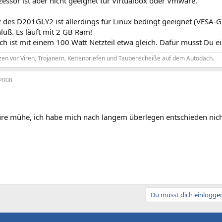
essor ist aber nicht geeignet für Virtualbox oder Vmware.
 des D201GLY2 ist allerdings für Linux bedingt geeignet (VESA-Gr
luß. Es läuft mit 2 GB Ram!
ch ist mit einem 100 Watt Netzteil etwa gleich. Dafür musst Du
tzen vor Viren, Trojanern, Kettenbriefen und Taubenscheiße auf dem Autodach.
2008
ure mühe, ich habe mich nach langem überlegen entschieden nich
Du musst dich einloggen