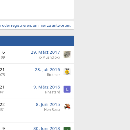
 oder registrieren, um hier zu antworten.
6
29. März 2017
109
xxMuahdibxx
21
23. Juli 2016
975
Rickmer
21
9. März 2016
E
841
elhastard
22
8. Juni 2015
431
HerrRossi
9
30. Juni 2013