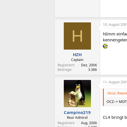
10. August 200
H
NImm einfach
kennengeler
HZH
Captain
Registriert
Dez. 2006
Beiträge
3.386
11. August 200
-SouL Reave
OCZ--> MDT 
Campino219
CL4 bringt b
Rear Admiral
Registriert
Aug. 2006