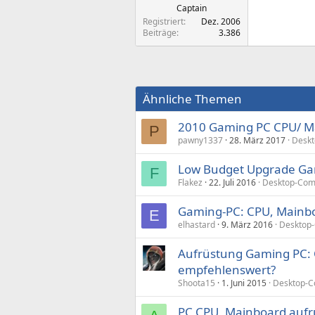
Captain
Registriert
Dez. 2006
Beiträge
3.386
Ähnliche Themen
2010 Gaming PC CPU/ M
P
pawny1337
28. März 2017
Deskt
Low Budget Upgrade Gam
F
Flakez
22. Juli 2016
Desktop-Com
Gaming-PC: CPU, Mainboa
E
elhastard
9. März 2016
Desktop-
Aufrüstung Gaming PC: 
empfehlenswert?
Shoota15
1. Juni 2015
Desktop-C
PC CPU, Mainboard aufr