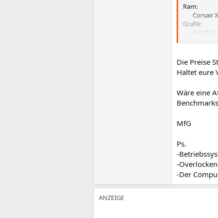
Ram:
Corsair
Grafik:
ASUS X19
Gesamtpr
Die Preise 
Haltet eure 
Wäre eine At
Benchmarks
MfG
Ps.
-Betriebssy
-Overlocken 
-Der Compute