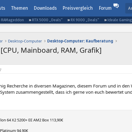
sts
Themen
Downloads
Preisvergleich
Forum
A
RAMageddon
RTX 5000 „Deals“
RX 9000 „Deals“
Ideale Gamin
er
Desktop-Computer
Desktop-Computer: Kaufberatung
 [CPU, Mainboard, RAM, Grafik]
7
nig Recherche in diversen Magazinen, diesem Forum und in den W
 System zusammengestellt, dass ich gerne von euch bewertet un
on 64 X2 5200+ EE AM2 Box 113,90€​
Platinum 94,90€​