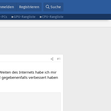
nmelden
Registrieren
Suche
g-PCs
GPU-Rangliste
CPU-Rangliste
#1
eiten des Internets habe ich mir
d gegebenenfalls verbessert haben