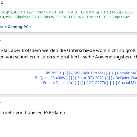
no
70k @ 4,5GHz 1,12V ~ P8Z77-V Deluxe ~ 16GB ~ GTX 970 @ 1315 (1455) / 2000
 0,95V ~ Gigabyte GA-H170N-WIFI ~ 8GB DDR4 2133MHz CL13 ~ Sugo SG05
deale Gaming-PC
~
7
 klar, aber trotzdem werden die Unterschiede wohl nicht so groß 
en von schnelleren Latenzen profitiert.. siehe Anwendungsbereic
R5 3600X
}-]|[-{
MSI B450 Pro Max
}-]|[-{
Corsair 64
BeQuiet! E9 400W
}-]|[-{
Zotac RTX 2070
}-]|[-{
BeQuiet! Dar
Fractal Design Arc
}-]|[-{
AOC G2770
}-]|[-{
Crucial MX
7
t mehr von höheren FSB-Raten