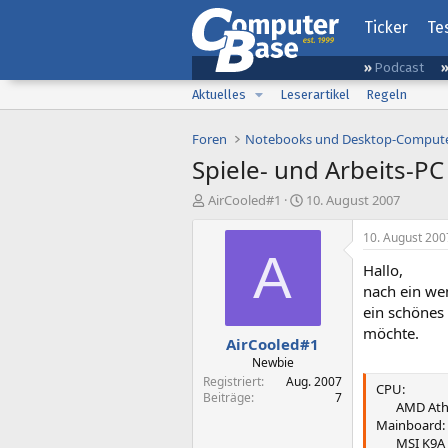
Ticker
Te
Podcast
Aktuelles
Leserartikel
Regeln
Foren
Notebooks und Desktop-Comput
Spiele- und Arbeits-PC
E
E
AirCooled#1
10. August 2007
r
r
s
s
10. August 200
t
t
A
Hallo,
e
e
l
l
nach ein we
l
l
ein schönes
e
t
möchte.
AirCooled#1
r
a
m
Newbie
Registriert
Aug. 2007
CPU:
Beiträge
7
AMD Athl
Mainboard:
MSI K9A 