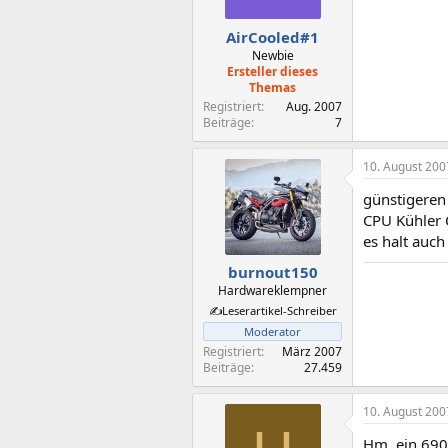
AirCooled#1
Newbie
Ersteller dieses
Themas
Registriert
Aug. 2007
Beiträge
7
10. August 200
günstigere
CPU Kühler 
es halt auc
burnout150
Hardwareklempner
✍️Leserartikel-Schreiber
Moderator
Registriert
März 2007
Beiträge
27.459
10. August 200
Hm, ein 690