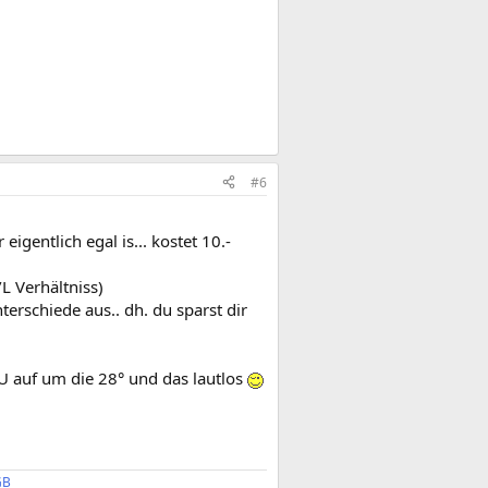
#6
igentlich egal is... kostet 10.-
/L Verhältniss)
rschiede aus.. dh. du sparst dir
U auf um die 28° und das lautlos
GB