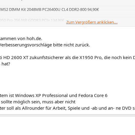
 XMS2 DIMM Kit 2048MB PC26400U CL4 DDR2-800 94,90€​
50 Pro 256 MB GDDR3 PCIe 134,90€​
Zum Vergrößern anklicken....
eis: 438,60€​
Stammen von hoh.de.
Verbesserungsvorschläge bitte nicht zurück.
i HD 2600 XT zukunfstsicherer als die X1950 Pro, die noch kein 
 hat?
stem ist Windows XP Professional und Fedora Core 6
sollte möglich sein, muss aber nicht
r soll als Allrounder für Arbeit, Spiele und -ab und an- ne DVD s