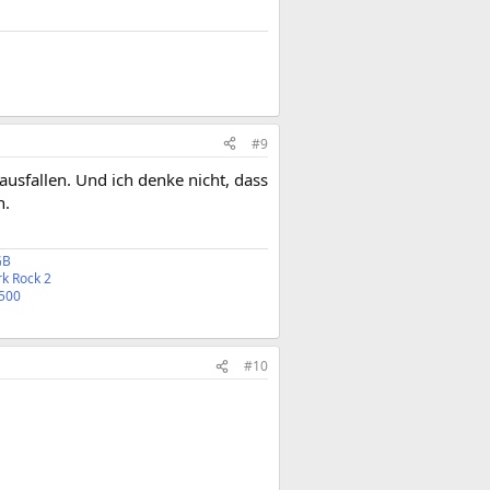
#9
ausfallen. Und ich denke nicht, dass
h.
GB
k Rock 2
500
#10