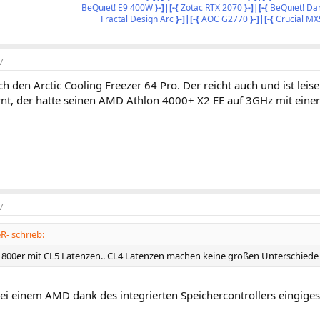
BeQuiet! E9 400W
}-]|[-{
Zotac RTX 2070
}-]|[-{
BeQuiet! Dar
Fractal Design Arc
}-]|[-{
AOC G2770
}-]|[-{
Crucial MX
7
 den Arctic Cooling Freezer 64 Pro. Der reicht auch und ist lei
nt, der hatte seinen AMD Athlon 4000+ X2 EE auf 3GHz mit einer 
7
R- schrieb:
800er mit CL5 Latenzen.. CL4 Latenzen machen keine großen Unterschiede aus
ei einem AMD dank des integrierten Speichercontrollers eingiges