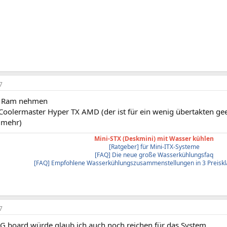
7
n Ram nehmen
Coolermaster Hyper TX AMD (der ist für ein wenig übertakten gee
h mehr)
Mini-STX (Deskmini) mit Wasser kühlen
[Ratgeber] für Mini-ITX-Systeme
[FAQ] Die neue große Wasserkühlungsfaq
[FAQ] Empfohlene Wasserkühlungszusammenstellungen in 3 Preiskl
7
G board würde glaub ich auch noch reichen für das System.