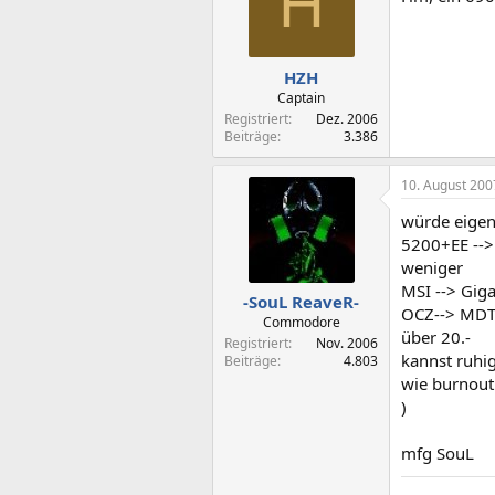
H
HZH
Captain
Registriert
Dez. 2006
Beiträge
3.386
10. August 200
würde eigent
5200+EE --> 
weniger
MSI --> Giga
-SouL ReaveR-
OCZ--> MDT 
Commodore
über 20.-
Registriert
Nov. 2006
kannst ruhig
Beiträge
4.803
wie burnout
)
mfg SouL