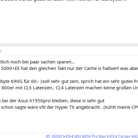
7
lich noch bei paar sachen sparen...
5000+EE hat den gleichen Takt nur der Cache is halbiert was aber e
byte 690G für 60.- (soll sehr gut sein, sprich hat ein sehr gutes P
800er mit CL5 Latenzen.. CL4 Latenzen machen keine großen Unte
 bei der Asus X1950pro bleiben, diese is sehr gut
 schon sagte wäre vllt der Hyper TX angebracht.. (kühlt meine CP
R5 3600X
}-]|[-{
MSI B450 Pro Max
}-]|[-{
Corsair 64