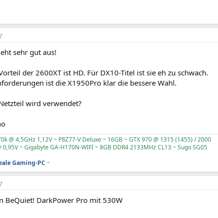
7
ieht sehr gut aus!
Vorteil der 2600XT ist HD. Für DX10-Titel ist sie eh zu schwach.
orderungen ist die X1950Pro klar die bessere Wahl.
Netzteil wird verwendet?
no
70k @ 4,5GHz 1,12V ~ P8Z77-V Deluxe ~ 16GB ~ GTX 970 @ 1315 (1455) / 2000
 0,95V ~ Gigabyte GA-H170N-WIFI ~ 8GB DDR4 2133MHz CL13 ~ Sugo SG05
deale Gaming-PC
~
7
 ein BeQuiet! DarkPower Pro mit 530W