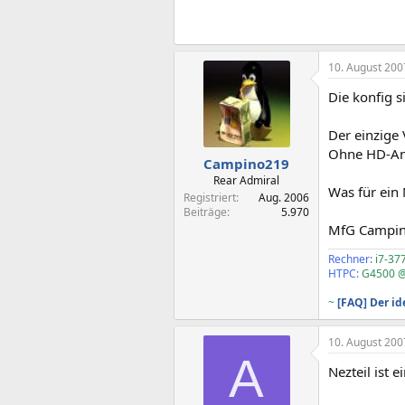
10. August 200
Die konfig s
Der einzige 
Ohne HD-Anf
Campino219
Rear Admiral
Was für ein 
Registriert
Aug. 2006
Beiträge
5.970
MfG Campi
Rechner:
i7-37
HTPC:
G4500 @
~
[FAQ] Der i
10. August 200
A
Nezteil ist