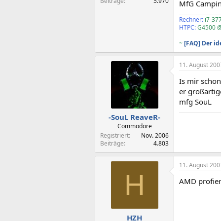
Beiträge
5.970
MfG Campi
Rechner:
i7-37
HTPC:
G4500 @
~
[FAQ] Der i
11. August 200
Is mir schon
er großartig
mfg SouL
-SouL ReaveR-
Commodore
Registriert
Nov. 2006
Beiträge
4.803
11. August 200
H
AMD profier
HZH