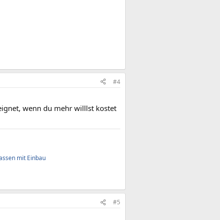
#4
ignet, wenn du mehr willlst kostet
assen mit Einbau
#5