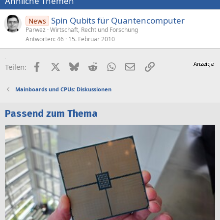
Ähnliche Themen
Spin Qubits für Quantencomputer
News
Parwez
Wirtschaft, Recht und Forschung
Antworten
46
15. Februar 2010
Facebook
X (Twitter)
Bluesky
Reddit
WhatsApp
E-Mail
Link
Teilen:
Mainboards und CPUs: Diskussionen
Passend zum Thema