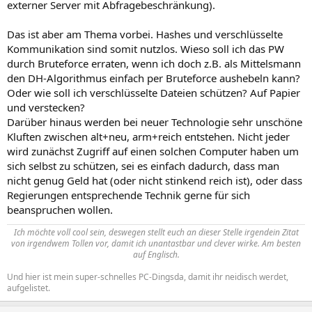
externer Server mit Abfragebeschränkung).
Das ist aber am Thema vorbei. Hashes und verschlüsselte
Kommunikation sind somit nutzlos. Wieso soll ich das PW
durch Bruteforce erraten, wenn ich doch z.B. als Mittelsmann
den DH-Algorithmus einfach per Bruteforce aushebeln kann?
Oder wie soll ich verschlüsselte Dateien schützen? Auf Papier
und verstecken?
Darüber hinaus werden bei neuer Technologie sehr unschöne
Kluften zwischen alt+neu, arm+reich entstehen. Nicht jeder
wird zunächst Zugriff auf einen solchen Computer haben um
sich selbst zu schützen, sei es einfach dadurch, dass man
nicht genug Geld hat (oder nicht stinkend reich ist), oder dass
Regierungen entsprechende Technik gerne für sich
beanspruchen wollen.
Ich möchte voll cool sein, deswegen stellt euch an dieser Stelle irgendein Zitat
von irgendwem Tollen vor, damit ich unantastbar und clever wirke. Am besten
auf Englisch.
Und hier ist mein super-schnelles PC-Dingsda, damit ihr neidisch werdet,
aufgelistet.