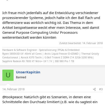
Ich freue mich jedenfalls auf die Entwicklung verschiedener
prozessierender Systeme, jedoch halte ich den Ball flach und
differenziere was wirklich wichtig ist. Das Thema in dem
Artikel beispielsweise weckt eher mein Interesse, weil damit
General Purpose Computing Units/ Processors
weiterentwickelt werden könnten
Zuletzt bearbeitet:
14. Februar 2018
Hardware & Software Engineer - Spezialisierung: FPGAs & Embedded
Ryzen 5800X3D UV -40mV all Cores | Arctic Liquid Freezer II 420AIO | Thermal Grizzly
Conductonaut | Asrock X370 Taichi | G-Skill Trident Z DDR4 C14 32Gb 3200 MHz|
Sapphire Radeon RX 7800 XT Nitro+ UV 1.1V | SSD 980 Pro 1 TB
UnserKapitän
U
Banned
14. Februar 2018
#3
@tookpeace: Natürlich gibt es Szenarien, in denen eine
Schnittstelle den Durchsatz limitiert (z.B. wie du sagtest ein