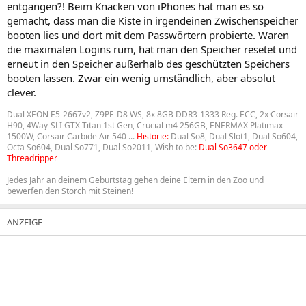
entgangen?! Beim Knacken von iPhones hat man es so
gemacht, dass man die Kiste in irgendeinen Zwischenspeicher
booten lies und dort mit dem Passwörtern probierte. Waren
die maximalen Logins rum, hat man den Speicher resetet und
erneut in den Speicher außerhalb des geschützten Speichers
booten lassen. Zwar ein wenig umständlich, aber absolut
clever.
Dual XEON E5-2667v2, Z9PE-D8 WS, 8x 8GB DDR3-1333 Reg. ECC, 2x Corsair
H90, 4Way-SLI GTX Titan 1st Gen, Crucial m4 256GB, ENERMAX Platimax
1500W, Corsair Carbide Air 540 ...
Historie:
Dual So8, Dual Slot1, Dual So604,
Octa So604, Dual So771, Dual So2011, Wish to be:
Dual So3647 oder
Threadripper
Jedes Jahr an deinem Geburtstag gehen deine Eltern in den Zoo und
bewerfen den Storch mit Steinen!