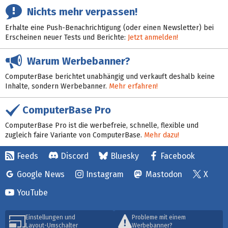
Nichts mehr verpassen!
Erhalte eine Push-Benachrichtigung (oder einen Newsletter) bei
Erscheinen neuer Tests und Berichte:
Jetzt anmelden!
Warum Werbebanner?
ComputerBase berichtet unabhängig und verkauft deshalb keine
Inhalte, sondern Werbebanner.
Mehr erfahren!
ComputerBase Pro
ComputerBase Pro ist die werbefreie, schnelle, flexible und
zugleich faire Variante von ComputerBase.
Mehr dazu!
Feeds
Discord
Bluesky
Facebook
Google News
Instagram
Mastodon
X
YouTube
Einstellungen und
Probleme mit einem
Layout-Umschalter
Werbebanner?