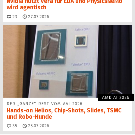
Nvidia nutzt Vera für EDA und PhysicsNeMo
wird agentisch
Kommentare
23
27.07.2026
AMD AI 2026
DER „GANZE“ REST VOM AAI 2026
Hands-on Helios, Chip-Shots, Slides, TSMC
und Robo-Hunde
Kommentare
35
25.07.2026