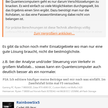
Bei Quantencomputern geht es nur darum Verschlüsselungen zu
knacken. Es wird einfach so viele Möglichkeiten durchgespielt, bis
das Ergebnis einen Sinn ergibt. Dazu benötigt man nur die
Rohdaten, so das eine Passwortlimitierung dabei nicht von
belangen ist.
Für präzise Berechnungen ist diese Technik allerdings völlig
unbrauchbar, es sei denn, man will das richtige Ergebnis nur in einer
Zum Vergrößern anklicken....
gewissen Wahrscheinlichkeit bekomme.
Es gibt da schon noch mehr Einsatzgebiete wo man nur eine
gute Lösung braucht, nicht die bestmöglichste.
z.B. bei der Analyse und/oder Steuerung von Verkehr in
großem Maßstab... sowas kann ein Quantencomputer auch
deutlich besser als ein normaler.
PSA: Ich editiere häufiger meine Beiträge weil mir noch was einfällt. Im
Zweifelsfall bitte mal F5 versuchen.
Gaming PC: Ryzen 7 9800X3D, Zotac RTX 4090 OC, Custom WaKü mit MoRa 3 420
Heimserver: Ryzen 7 5800X auf Asrock Rack X570D4U mit 96GB ECC UDIMM, all-Flash Storage
RainbowSix5
Cadet 4th Year