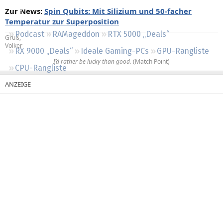
Regeln
Zur News:
Spin Qubits: Mit Silizium und 50‑facher
Temperatur zur Superposition
Podcast
RAMageddon
RTX 5000 „Deals“
Gruß,
Volker
RX 9000 „Deals“
Ideale Gaming-PCs
GPU-Rangliste
I’d rather be lucky than good.
(Match Point)​
CPU-Rangliste