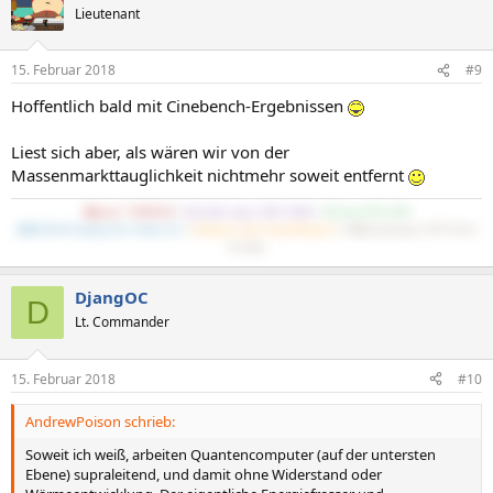
Lieutenant
15. Februar 2018
#9
Hoffentlich bald mit Cinebench-Ergebnissen
Liest sich aber, als wären wir von der
Massenmarkttauglichkeit nichtmehr soweit entfernt
[
R
]yzen 7 5800X3D
//
[
G
].Skill Aegis 3000 32GB
//
[N]vidia RTX 4090
[
M
]SI B450 Gaming Pro Carbon AC
//
[
C
]reative Labs Sound Blaster Z
//
[
B
]eyerdynamics DT770 Pro
80 Ohm
DjangOC
D
Lt. Commander
15. Februar 2018
#10
AndrewPoison schrieb:
Soweit ich weiß, arbeiten Quantencomputer (auf der untersten
Ebene) supraleitend, und damit ohne Widerstand oder