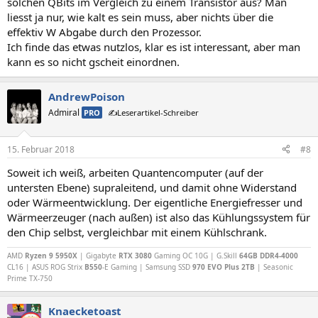
solchen QBits im Vergleich zu einem Transistor aus? Man
liesst ja nur, wie kalt es sein muss, aber nichts über die
effektiv W Abgabe durch den Prozessor.
Ich finde das etwas nutzlos, klar es ist interessant, aber man
kann es so nicht gscheit einordnen.
AndrewPoison
Admiral
PRO
✍️Leserartikel-Schreiber
15. Februar 2018
#8
Soweit ich weiß, arbeiten Quantencomputer (auf der
untersten Ebene) supraleitend, und damit ohne Widerstand
oder Wärmeentwicklung. Der eigentliche Energiefresser und
Wärmeerzeuger (nach außen) ist also das Kühlungssystem für
den Chip selbst, vergleichbar mit einem Kühlschrank.
AMD
Ryzen 9 5950X
| Gigabyte
RTX 3080
Gaming OC 10G | G.Skill
64GB DDR4-4000
CL16 | ASUS ROG Strix
B550
-E Gaming | Samsung SSD
970 EVO Plus 2TB
| Seasonic
Prime TX-750
Knaecketoast