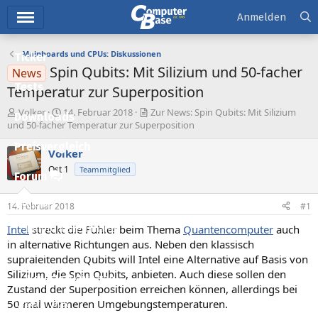
Hauptmenü
Anmelden
Mainboards und CPUs: Diskussionen
Ticker
Spin Qubits: Mit Silizium und 50‑facher
News
Tests
Temperatur zur Superposition
E
E
Volker
14. Februar 2018
Zur News: Spin Qubits: Mit Silizium
Downloads
r
r
und 50‑facher Temperatur zur Superposition
s
s
Preisvergleich
t
t
Volker
e
e
Ost 1
Teammitglied
l
l
Forum
l
l
e
t
Aktuelles
14. Februar 2018
#1
r
a
m
Intel
streckt die Fühler beim Thema
Quantencomputer
auch
Empfohlene Inhalte
in alternative Richtungen aus. Neben den klassisch
Neue Beiträge
supraleitenden Qubits will Intel eine Alternative auf Basis von
Silizium, die Spin Qubits, anbieten. Auch diese sollen den
Neueste Aktivitäten
Zustand der Superposition erreichen können, allerdings bei
50 mal wärmeren Umgebungstemperaturen.
Leserartikel