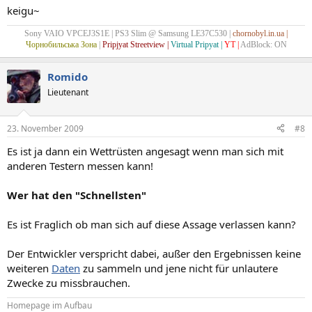
keigu~
Sony VAIO VPCEJ3S1E | PS3 Slim @ Samsung LE37C530 |
chornobyl.in.ua
|
Чорнобильська Зона
|
Pripjyat Streetview
|
Virtual Pripyat
|
YT
|
AdBlock: ON
Romido
Lieutenant
23. November 2009
#8
Es ist ja dann ein Wettrüsten angesagt wenn man sich mit
anderen Testern messen kann!
Wer hat den "Schnellsten"
Es ist Fraglich ob man sich auf diese Assage verlassen kann?
Der Entwickler verspricht dabei, außer den Ergebnissen keine
weiteren
Daten
zu sammeln und jene nicht für unlautere
Zwecke zu missbrauchen.
Homepage im Aufbau