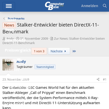
Hauptmenü
Anmelden
Benchmarks
Ticker
Stalker-Entwickler bieten DirectX-11-
News
Tests
Benchmark
E
E
Andy
23. November 2009
Zur News: Stalker-Entwickler bieten
Downloads
r
r
DirectX-11-Benchmark
s
s
Preisvergleich
Letzte
1 von 3
Nächste
t
t
e
e
l
l
Forum
Andy
l
l
Tagträumer
Teammitglied
e
t
Aktuelles
r
a
m
Empfohlene Inhalte
23. November 2009
#1
Der Entwickler GSC Games World hat für den aktuellen
Neue Beiträge
Stalker-Ableger „Call of Pripyat“ einen Benchmark
Neueste Aktivitäten
veröffentlicht, der die System-Performance mittels X-Ray-
Engine misst und mit DirectX-11-Unterstützung aufwarten
Leserartikel
kann.