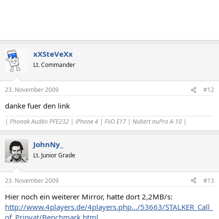
xXSteVeXx
Lt. Commander
23. November 2009
#12
danke fuer den link
| Phonak Audéo PFE232 | iPhone 4 | FiiO E17 | Nubert nuPro A-10 |
JohnNy_
Lt. Junior Grade
23. November 2009
#13
Hier noch ein weiterer Mirror, hatte dort 2,2MB/s:
http://www.4players.de/4players.php.../53663/STALKER_Call_
of_Pripyat/Benchmark.html