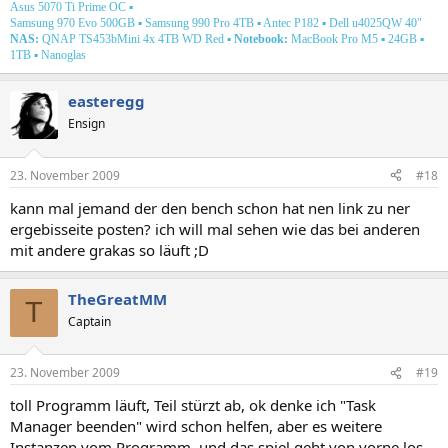
Asus 5070 Ti Prime OC
▪
Samsung 970 Evo 500GB ▪ Samsung 990 Pro 4TB ▪ Antec P182
▪ Dell u4025QW 40"
NAS:
QNAP TS453bMini 4x 4TB WD Red
▪
Notebook:
MacBook Pro M5
▪
24GB ▪
1TB ▪ Nanoglas
easteregg
Ensign
23. November 2009
#18
kann mal jemand der den bench schon hat nen link zu ner
ergebisseite posten? ich will mal sehen wie das bei anderen
mit andere grakas so läuft ;D
TheGreatMM
T
Captain
23. November 2009
#19
toll Programm läuft, Teil stürzt ab, ok denke ich "Task
Manager beenden" wird schon helfen, aber es weitere
Instanzen vom Programm. und das spiel geht von vorne los...