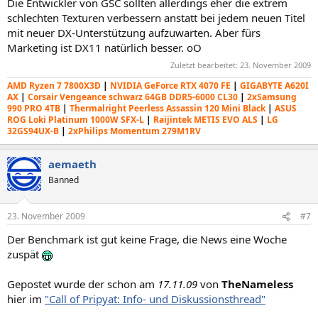
Die Entwickler von GSC sollten allerdings eher die extrem
schlechten Texturen verbessern anstatt bei jedem neuen Titel
mit neuer DX-Unterstützung aufzuwarten. Aber fürs
Marketing ist DX11 natürlich besser. oO
Zuletzt bearbeitet:
23. November 2009
AMD Ryzen 7 7800X3D
|
NVIDIA GeForce RTX 4070 FE
|
GIGABYTE A620I
AX
|
Corsair Vengeance schwarz 64GB DDR5-6000 CL30
|
2xSamsung
990 PRO 4TB
|
Thermalright Peerless Assassin 120 Mini Black
|
ASUS
ROG Loki Platinum 1000W SFX-L
|
Raijintek METIS EVO ALS
|
LG
32GS94UX-B
|
2xPhilips Momentum 279M1RV
aemaeth
Banned
23. November 2009
#7
Der Benchmark ist gut keine Frage, die News eine Woche
zuspät
Gepostet wurde der schon am
17.11.09
von
TheNameless
hier im
"Call of Pripyat: Info- und Diskussionsthread"