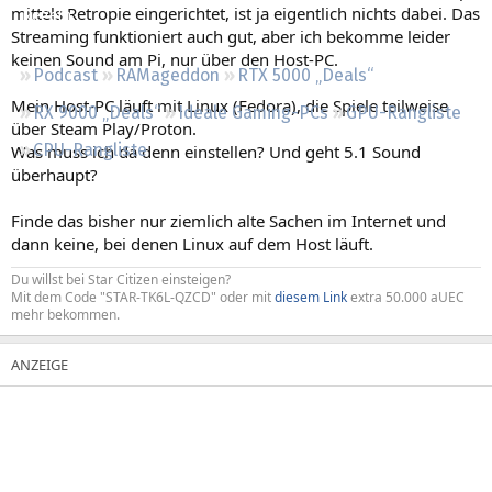
mittels Retropie eingerichtet, ist ja eigentlich nichts dabei. Das
Regeln
Streaming funktioniert auch gut, aber ich bekomme leider
keinen Sound am Pi, nur über den Host-PC.
Podcast
RAMageddon
RTX 5000 „Deals“
Mein Host-PC läuft mit Linux (Fedora), die Spiele teilweise
RX 9000 „Deals“
Ideale Gaming-PCs
GPU-Rangliste
über Steam Play/Proton.
CPU-Rangliste
Was muss ich da denn einstellen? Und geht 5.1 Sound
überhaupt?
Finde das bisher nur ziemlich alte Sachen im Internet und
dann keine, bei denen Linux auf dem Host läuft.
Du willst bei Star Citizen einsteigen?
Mit dem Code "STAR-TK6L-QZCD" oder mit
diesem Link
extra 50.000 aUEC
mehr bekommen.