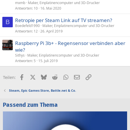
mxmb
Maker, Einplatinencomputer und 3D-Drucker
Antworten
10
16. Mai 2020
Retropie per Steam Link auf TV streamen?
B
Boedefeld1990
Maker, Einplatinencomputer und 3D-Drucker
Antworten
12
26. April 2019
Raspberry Pi 3b+ - Regensensor verbinden aber
wie?
Sithys
Maker, Einplatinencomputer und 3D-Drucker
Antworten
5
15. Juli 2019
Facebook
X (Twitter)
Bluesky
Reddit
WhatsApp
E-Mail
Link
Teilen:
Steam, Epic Games Store, Battle.net & Co.
Passend zum Thema