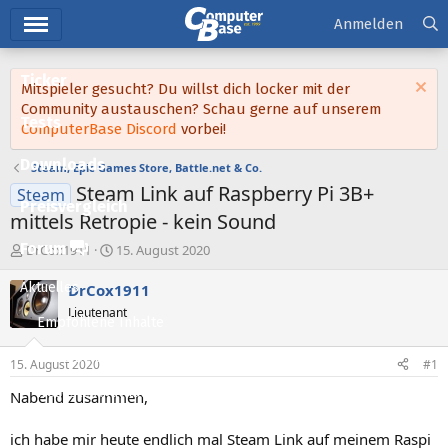
Hauptmenü
Anmelden
Ticker
Mitspieler gesucht? Du willst dich locker mit der
Community austauschen? Schau gerne auf unserem
Tests
ComputerBase Discord
vorbei!
Downloads
Steam, Epic Games Store, Battle.net & Co.
Steam Link auf Raspberry Pi 3B+
Steam
Preisvergleich
mittels Retropie - kein Sound
Forum
E
E
DrCox1911
15. August 2020
r
r
s
s
Aktuelles
DrCox1911
t
t
Lieutenant
e
e
Empfohlene Inhalte
l
l
l
l
Neue Beiträge
15. August 2020
#1
e
t
Neueste Aktivitäten
r
a
Nabend zusammen,
m
Leserartikel
ich habe mir heute endlich mal Steam Link auf meinem Raspi