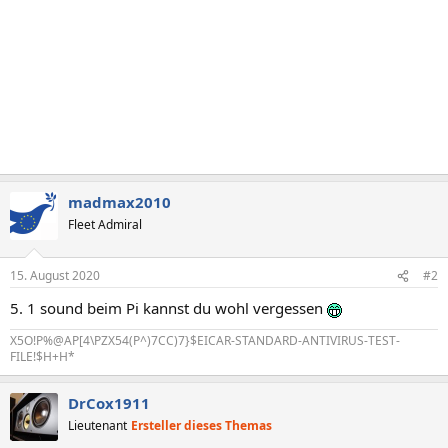
madmax2010
Fleet Admiral
15. August 2020
#2
5. 1 sound beim Pi kannst du wohl vergessen
X5O!P%@AP[4\PZX54(P^)7CC)7}$EICAR-STANDARD-ANTIVIRUS-TEST-
FILE!$H+H*
DrCox1911
Lieutenant
Ersteller dieses Themas