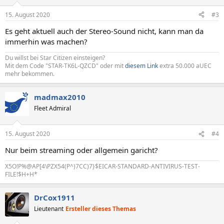
15. August 2020
#3
Es geht aktuell auch der Stereo-Sound nicht, kann man da
immerhin was machen?
Du willst bei Star Citizen einsteigen?
Mit dem Code "STAR-TK6L-QZCD" oder mit
diesem Link
extra 50.000 aUEC
mehr bekommen.
madmax2010
Fleet Admiral
15. August 2020
#4
Nur beim streaming oder allgemein garicht?
X5O!P%@AP[4\PZX54(P^)7CC)7}$EICAR-STANDARD-ANTIVIRUS-TEST-
FILE!$H+H*
DrCox1911
Lieutenant
Ersteller dieses Themas