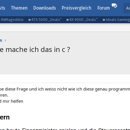
sts
Themen
Downloads
Preisvergleich
Forum
A
RAMageddon
RTX 5000 „Deals“
RX 9000 „Deals“
Ideale Gamin
n
 mache ich das in c ?
abe diese Frage und ich weiss nicht wie ich diese genau programm
ren.
 mir helfen