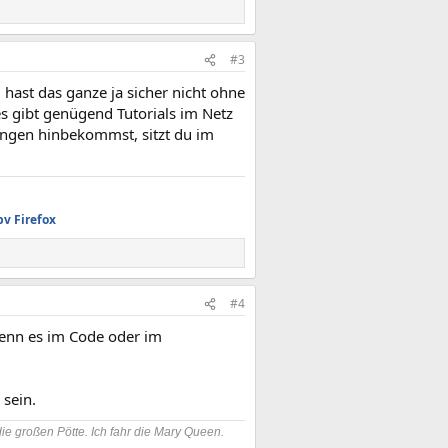
#3
hast das ganze ja sicher nicht ohne
 gibt genügend Tutorials im Netz
tungen hinbekommst, sitzt du im
pv
Firefox
#4
wenn es im Code oder im
 sein.
die großen Pötte. Ich fahr die Mary Queen.