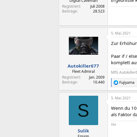
Ergebnisse 
Digital Caveman
Registriert
Juli 2008
Beiträge
28.523
5. Mai 2021
Zur Erhöhun
Paar if / e
komplett aus
Autokiller677
Fleet Admiral
MfG Autokiller
Registriert
Jan. 2009
Beiträge
10.440
Fujiyama
R
e
a
5. Mai 2021
k
S
t
Wenn du 100
i
o
als Faktor d
n
e
nix
n
Sulik
:
Ensign