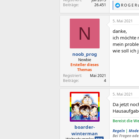
Beiträge
26.451
R O G E R
R
e
a
5. Mai 2021
k
N
t
danke,
i
o
ich möchte 
n
mein proble
e
wie soll ic
n
noob_prog
:
Newbie
Ersteller dieses
Themas
Registriert
Mai 2021
Beiträge
4
5. Mai 2021
Da jetzt no
Hausaufgabe
Bereist die We
boarder-
Regeln
|
Mode
winterman
Bei Fragen ode