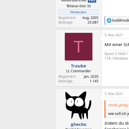
Weltenbummler
PRO
🎅Rätsel-Elite ’20
Moderator
Registriert
Aug. 2005
kuddlmud
R
Beiträge
25.087
e
a
5. Mai 2021
k
T
t
Mit einer Sc
i
o
Ryzen 5 5600 /
n
1TB / Windows 
e
n
Traube
:
Lt. Commander
Registriert
Jan. 2020
Beiträge
1.145
5. Mai 2021
noob_prog s
wie soll ic
Indem du di
ghecko