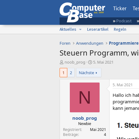
Ticker
Te
Podcast
Aktuelles
Leserartikel
Regeln
Foren
Anwendungen
Programmiere
Steuern Programm, wie
E
E
noob_prog
5. Mai 2021
r
r
1
2
Nächste
s
s
t
t
e
e
5. Mai 2021
l
l
N
Hallo ich h
l
l
e
t
programmie
r
a
kann jemand
m
noob_prog
Newbie
Registriert
Mai 2021
Beiträge
4