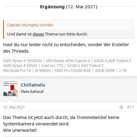
Ergänzung
(
12. Mai 2021
)
Captain Mumpitz schrieb:
Und damit ist
dieses
Thema nun bitte durch.
Hast du nur leider nicht zu entscheiden, sonder der Ersteller
des Threads.
AMD Ryzen 9 7950X3D | MSI Nvidia 4090 Suprim X | 64GB G.Skill Trident Z
AMD Ryzen 9 5950X | Intel Arc 770 | 32GB G.Skill Trident Z
MacBook Pro 16 | i9-9880H | AMD Pro 5500M 8GB | 32GB DDR4 | 2 TB
Chillaholic
Fleet Admiral
12. Mai 2021
#17
Das Thema ist jetzt auch durch, da
Trommelwirbel
keine
Systemkamera verwendet wird.
Wie unerwartet!