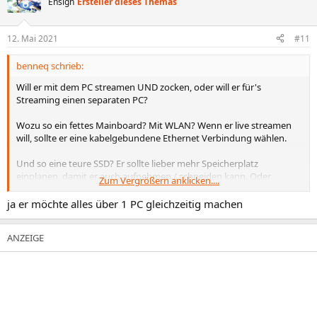
Ensign
Ersteller dieses Themas
12. Mai 2021
#11
benneq schrieb:
Will er mit dem PC streamen UND zocken, oder will er für's
Streaming einen separaten PC?
Wozu so ein fettes Mainboard? Mit WLAN? Wenn er live streamen
will, sollte er eine kabelgebundene Ethernet Verbindung wählen.
Und so eine teure SSD? Er sollte lieber mehr Speicherplatz
einplanen, damit er auch aufnehmen / schneiden kann. Oder
Zum Vergrößern anklicken....
zumindest dafür eine extra HDD haben.
ja er möchte alles über 1 PC gleichzeitig machen