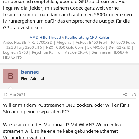
ich persönlich empfehlen, über die GPU zu streamen. Hier
liegt Nvidia (leider) mit seinem Codec ganz weit vorne.
Insofern könnte man dann auch auf einen 5800x oder einen
i7 runtergehen um dafür das entsprechende Budget für die
GPU aufzustocken.
AMD Hilfe Thread
//
Kaufberatung CPU-Kühler
Antec Flux SE -> R5 5700X3D | Mugen 5 | AsRock B450 Pro4 | RX 9070 Pulse
| 32GB Fury 3200 cl16 | NZXT C850 Gold Core | 3x MX500 | Dell G2724D |
Logitech G703 | Keychron K5 Pro | Mackie CR5-X | Sennheiser HD58X @
FiiO K5 Pro
benneq
B
Fleet Admiral
12. Mai 2021
#3
Will er mit dem PC streamen UND zocken, oder will er für's
Streaming einen separaten PC?
Wozu so ein fettes Mainboard? Mit WLAN? Wenn er live
streamen will, sollte er eine kabelgebundene Ethernet
Verbindung wählen.