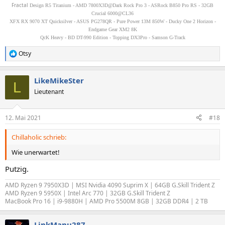
Fractal
Design R5 Titanium - AMD 7800X3D@Dark Rock Pro 3 - ASRock B850 Pro RS - 32GB
Crucial 6000@CL36
XFX RX 9070 XT Quicksilver - ASUS PG278QR - Pure Power 13M 850W - Ducky One 2 Horizon -
Endgame Gear XM2 8K
QcK Heavy - BD DT-990 Edition - Topping DX3Pro - Samson G-Track
Otsy
R
e
a
LikeMikeSter
k
L
t
Lieutenant
i
o
n
12. Mai 2021
#18
e
n
Chillaholic schrieb:
:
Wie unerwartet!
Putzig.
AMD Ryzen 9 7950X3D | MSI Nvidia 4090 Suprim X | 64GB G.Skill Trident Z
AMD Ryzen 9 5950X | Intel Arc 770 | 32GB G.Skill Trident Z
MacBook Pro 16 | i9-9880H | AMD Pro 5500M 8GB | 32GB DDR4 | 2 TB
LinkManu287