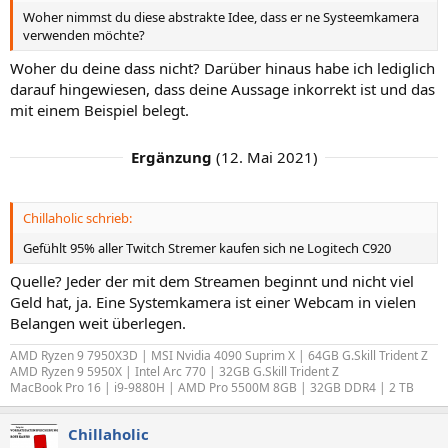
Woher nimmst du diese abstrakte Idee, dass er ne Systeemkamera
verwenden möchte?
Woher du deine dass nicht? Darüber hinaus habe ich lediglich
darauf hingewiesen, dass deine Aussage inkorrekt ist und das
mit einem Beispiel belegt.
Ergänzung
(
12. Mai 2021
)
Chillaholic schrieb:
Gefühlt 95% aller Twitch Stremer kaufen sich ne Logitech C920
Quelle? Jeder der mit dem Streamen beginnt und nicht viel
Geld hat, ja. Eine Systemkamera ist einer Webcam in vielen
Belangen weit überlegen.
AMD Ryzen 9 7950X3D | MSI Nvidia 4090 Suprim X | 64GB G.Skill Trident Z
AMD Ryzen 9 5950X | Intel Arc 770 | 32GB G.Skill Trident Z
MacBook Pro 16 | i9-9880H | AMD Pro 5500M 8GB | 32GB DDR4 | 2 TB
Chillaholic