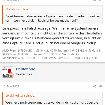
12. Mai 2021
#7
Chillaholic schrieb:
Dir ist bewusst, dass er keine Elgato braucht oder überhaupt nutzen
kann, wenn er auf dem Rechner beides machen will?
Eine pauschale Falschaussage. Wenn er eine Systemkamera
verwenden möchte die nicht über die Software des Herstellers
verfügt um direkt als Webcam genutzt zu werden, braucht er
eine Capture Card. Und ja, auch bei einem Single-PC Setup.
AMD Ryzen 9 7950X3D | MSI Nvidia 4090 Suprim X | 64GB G.Skill Trident Z
AMD Ryzen 9 5950X | Intel Arc 770 | 32GB G.Skill Trident Z
MacBook Pro 16 | i9-9880H | AMD Pro 5500M 8GB | 32GB DDR4 | 2 TB
Chillaholic
Fleet Admiral
12. Mai 2021
#8
LikeMikeSter schrieb:
Wenn er eine Systemkamera verwenden möchte die nicht über die