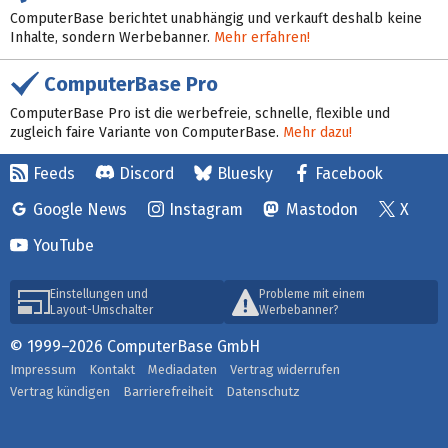
ComputerBase berichtet unabhängig und verkauft deshalb keine
Inhalte, sondern Werbebanner.
Mehr erfahren!
ComputerBase Pro
ComputerBase Pro ist die werbefreie, schnelle, flexible und
zugleich faire Variante von ComputerBase.
Mehr dazu!
Feeds
Discord
Bluesky
Facebook
Google News
Instagram
Mastodon
X
YouTube
Einstellungen und
Probleme mit einem
Layout-Umschalter
Werbebanner?
© 1999–2026 ComputerBase GmbH
Impressum
Kontakt
Mediadaten
Vertrag widerrufen
Vertrag kündigen
Barrierefreiheit
Datenschutz