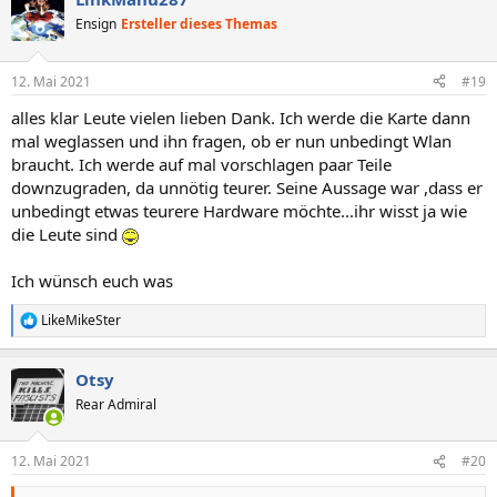
Ensign
Ersteller dieses Themas
12. Mai 2021
#19
alles klar Leute vielen lieben Dank. Ich werde die Karte dann
mal weglassen und ihn fragen, ob er nun unbedingt Wlan
braucht. Ich werde auf mal vorschlagen paar Teile
downzugraden, da unnötig teurer. Seine Aussage war ,dass er
unbedingt etwas teurere Hardware möchte...ihr wisst ja wie
die Leute sind
Ich wünsch euch was
LikeMikeSter
R
e
a
Otsy
k
t
Rear Admiral
i
o
n
12. Mai 2021
#20
e
n