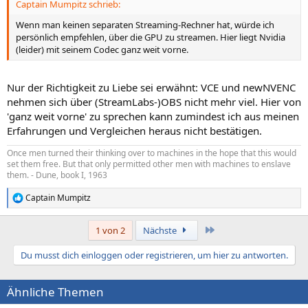
Captain Mumpitz schrieb:
:
Wenn man keinen separaten Streaming-Rechner hat, würde ich
persönlich empfehlen, über die GPU zu streamen. Hier liegt Nvidia
(leider) mit seinem Codec ganz weit vorne.
Nur der Richtigkeit zu Liebe sei erwähnt: VCE und newNVENC
nehmen sich über (StreamLabs-)OBS nicht mehr viel. Hier von
'ganz weit vorne' zu sprechen kann zumindest ich aus meinen
Erfahrungen und Vergleichen heraus nicht bestätigen.
Once men turned their thinking over to machines in the hope that this would
set them free. But that only permitted other men with machines to enslave
them. - Dune, book I, 1963
Captain Mumpitz
R
e
a
Letzte
1 von 2
Nächste
k
t
Du musst dich einloggen oder registrieren, um hier zu antworten.
i
o
n
Ähnliche Themen
e
n