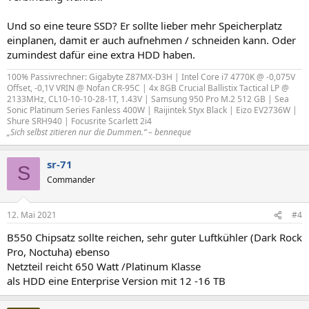
Und so eine teure SSD? Er sollte lieber mehr Speicherplatz
einplanen, damit er auch aufnehmen / schneiden kann. Oder
zumindest dafür eine extra HDD haben.
100% Passivrechner: Gigabyte Z87MX-D3H | Intel Core i7 4770K @ -0,075V
Offset, -0,1V VRIN @ Nofan CR-95C | 4x 8GB Crucial Ballistix Tactical LP @
2133MHz, CL10-10-10-28-1T, 1.43V | Samsung 950 Pro M.2 512 GB | Sea
Sonic Platinum Series Fanless 400W | Raijintek Styx Black | Eizo EV2736W |
Shure SRH940 | Focusrite Scarlett 2i4
„Sich selbst zitieren nur die Dummen.“ – benneque
sr-71
S
Commander
12. Mai 2021
#4
B550 Chipsatz sollte reichen, sehr guter Luftkühler (Dark Rock
Pro, Noctuha) ebenso
Netzteil reicht 650 Watt /Platinum Klasse
als HDD eine Enterprise Version mit 12 -16 TB