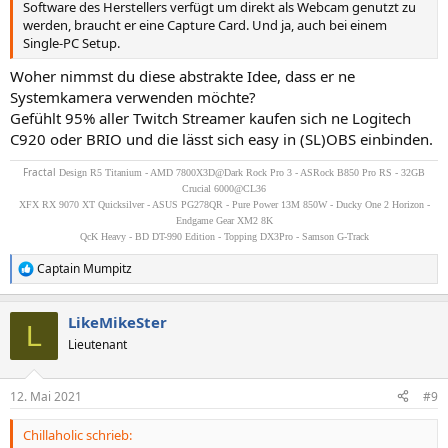
Software des Herstellers verfügt um direkt als Webcam genutzt zu
werden, braucht er eine Capture Card. Und ja, auch bei einem
Single-PC Setup.
Woher nimmst du diese abstrakte Idee, dass er ne
Systemkamera verwenden möchte?
Gefühlt 95% aller Twitch Streamer kaufen sich ne Logitech
C920 oder BRIO und die lässt sich easy in (SL)OBS einbinden.
Fractal
Design R5 Titanium - AMD 7800X3D@Dark Rock Pro 3 - ASRock B850 Pro RS - 32GB
Crucial 6000@CL36
XFX RX 9070 XT Quicksilver - ASUS PG278QR - Pure Power 13M 850W - Ducky One 2 Horizon -
Endgame Gear XM2 8K
QcK Heavy - BD DT-990 Edition - Topping DX3Pro - Samson G-Track
Captain Mumpitz
R
e
a
LikeMikeSter
k
L
t
Lieutenant
i
o
n
12. Mai 2021
#9
e
n
Chillaholic schrieb:
: