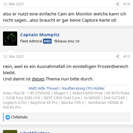
12. Mai 2021
#14
also er nutzt eine einfache Cam am Monitor welche kann ich
nicht sagen...also braucht er gar keine Capture Karte o0
Captain Mumpitz
Fleet Admiral
PRO
🎅Rätsel-Elite ’24
12. Mai 2021
#15
nein, weil es ein Ausnahmefall im einstelligen Prozentbereich
bleibt.
Und damit ist
dieses
Thema nun bitte durch.
AMD Hilfe Thread
//
Kaufberatung CPU-Kühler
Antec Flux SE -> R5 5700X3D | Mugen 5 | AsRock B450 Pro4 | RX 9070 Pulse
| 32GB Fury 3200 cl16 | NZXT C850 Gold Core | 3x MX500 | Dell G2724D |
Logitech G703 | Keychron K5 Pro | Mackie CR5-X | Sennheiser HD58X @
FiiO K5 Pro
Chillaholic
R
e
a
LikeMikeSter