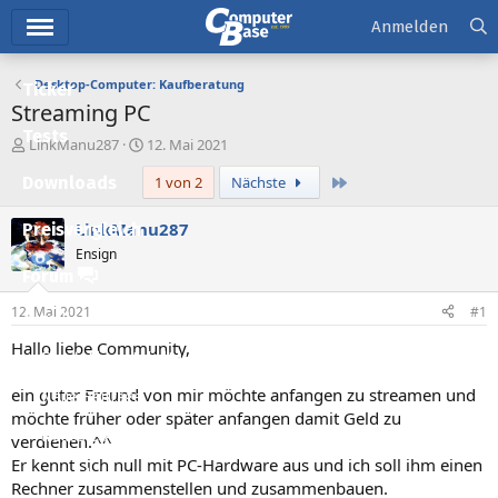
Hauptmenü
Anmelden
Desktop-Computer: Kaufberatung
Ticker
Streaming PC
Tests
E
E
LinkManu287
12. Mai 2021
r
r
Letzte
Downloads
1 von 2
Nächste
s
s
t
t
e
e
LinkManu287
Preisvergleich
l
l
Ensign
l
l
Forum
e
t
r
a
12. Mai 2021
#1
Aktuelles
m
Hallo liebe Community,
Empfohlene Inhalte
ein guter Freund von mir möchte anfangen zu streamen und
Neue Beiträge
möchte früher oder später anfangen damit Geld zu
Neueste Aktivitäten
verdienen.^^
Er kennt sich null mit PC-Hardware aus und ich soll ihm einen
Leserartikel
Rechner zusammenstellen und zusammenbauen.