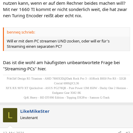
nutzen kann, wenn er auf dem Rechner beides machen will?
Mit ner 1660 TI kommt er nicht sonderlich weit, die hat zwar
nen Turing Encoder reißt aber echt nix.
benneq schrieb:
Will er mit dem PC streamen UND zocken, oder will er für's
Streaming einen separaten PC?
Das ist die wohl am häufigsten unbeantwortete Frage bei
"Streaming-PCs" hier.
Fractal
Design R5 Titanium - AMD 7800X3D@Dark Rock Pro 3 - ASRock B850 Pro RS - 32GB
Crucial 6000@CL36
XFX RX 9070 XT Quicksilver - ASUS PG278QR - Pure Power 13M 850W - Ducky One 2 Horizon -
Endgame Gear XM2 8K
QcK Heavy - BD DT-990 Edition - Topping DX3Pro - Samson G-Track
LikeMikeSter
L
Lieutenant