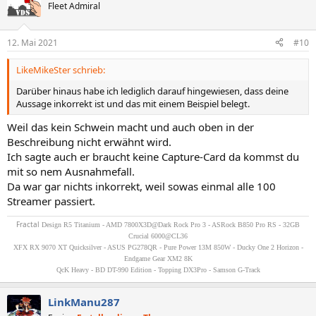
Fleet Admiral
12. Mai 2021
#10
LikeMikeSter schrieb:
Darüber hinaus habe ich lediglich darauf hingewiesen, dass deine
Aussage inkorrekt ist und das mit einem Beispiel belegt.
Weil das kein Schwein macht und auch oben in der
Beschreibung nicht erwähnt wird.
Ich sagte auch er braucht keine Capture-Card da kommst du
mit so nem Ausnahmefall.
Da war gar nichts inkorrekt, weil sowas einmal alle 100
Streamer passiert.
Fractal
Design R5 Titanium - AMD 7800X3D@Dark Rock Pro 3 - ASRock B850 Pro RS - 32GB
Crucial 6000@CL36
XFX RX 9070 XT Quicksilver - ASUS PG278QR - Pure Power 13M 850W - Ducky One 2 Horizon -
Endgame Gear XM2 8K
QcK Heavy - BD DT-990 Edition - Topping DX3Pro - Samson G-Track
LinkManu287