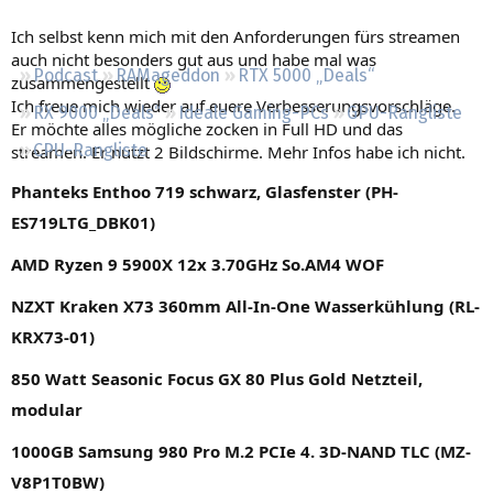
Regeln
Ich selbst kenn mich mit den Anforderungen fürs streamen
auch nicht besonders gut aus und habe mal was
Podcast
RAMageddon
RTX 5000 „Deals“
zusammengestellt
Ich freue mich wieder auf euere Verbesserungsvorschläge.
RX 9000 „Deals“
Ideale Gaming-PCs
GPU-Rangliste
Er möchte alles mögliche zocken in Full HD und das
CPU-Rangliste
streamen. Er nutzt 2 Bildschirme. Mehr Infos habe ich nicht.
Phanteks Enthoo 719 schwarz, Glasfenster (PH-
ES719LTG_DBK01)
AMD Ryzen 9 5900X 12x 3.70GHz So.AM4 WOF
NZXT Kraken X73 360mm All-In-One Wasserkühlung (RL-
KRX73-01)
850 Watt Seasonic Focus GX 80 Plus Gold Netzteil,
modular
1000GB Samsung 980 Pro M.2 PCIe 4. 3D-NAND TLC (MZ-
V8P1T0BW)