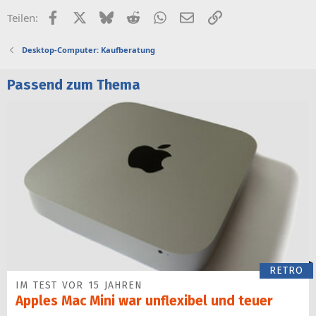
Facebook
X (Twitter)
Bluesky
Reddit
WhatsApp
E-Mail
Link
Teilen:
Desktop-Computer: Kaufberatung
Passend zum Thema
RETRO
IM TEST VOR 15 JAHREN
Apples Mac Mini war unflexibel und teuer