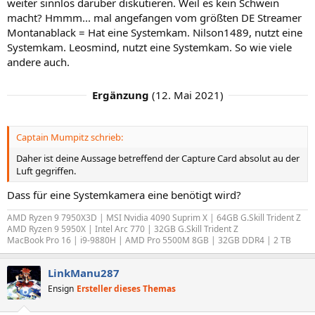
weiter sinnlos darüber diskutieren. Weil es kein Schwein
macht? Hmmm... mal angefangen vom größten DE Streamer
Montanablack = Hat eine Systemkam. Nilson1489, nutzt eine
Systemkam. Leosmind, nutzt eine Systemkam. So wie viele
andere auch.
Ergänzung
(
12. Mai 2021
)
Captain Mumpitz schrieb:
Daher ist deine Aussage betreffend der Capture Card absolut au der
Luft gegriffen.
Dass für eine Systemkamera eine benötigt wird?
AMD Ryzen 9 7950X3D | MSI Nvidia 4090 Suprim X | 64GB G.Skill Trident Z
AMD Ryzen 9 5950X | Intel Arc 770 | 32GB G.Skill Trident Z
MacBook Pro 16 | i9-9880H | AMD Pro 5500M 8GB | 32GB DDR4 | 2 TB
LinkManu287
Ensign
Ersteller dieses Themas