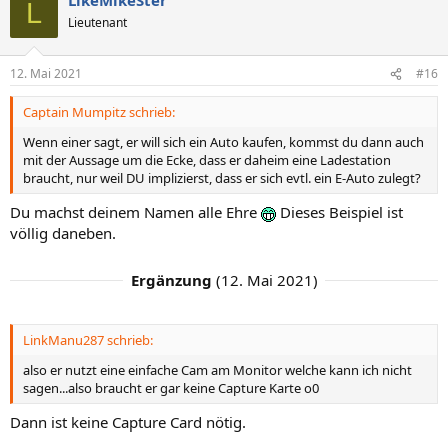
k
L
t
Lieutenant
i
o
n
12. Mai 2021
#16
e
n
Captain Mumpitz schrieb:
:
Wenn einer sagt, er will sich ein Auto kaufen, kommst du dann auch
mit der Aussage um die Ecke, dass er daheim eine Ladestation
braucht, nur weil DU implizierst, dass er sich evtl. ein E-Auto zulegt?
Du machst deinem Namen alle Ehre
Dieses Beispiel ist
völlig daneben.
Ergänzung
(
12. Mai 2021
)
LinkManu287 schrieb:
also er nutzt eine einfache Cam am Monitor welche kann ich nicht
sagen...also braucht er gar keine Capture Karte o0
Dann ist keine Capture Card nötig.