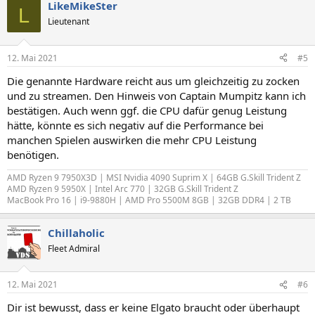
LikeMikeSter
L
Lieutenant
12. Mai 2021
#5
Die genannte Hardware reicht aus um gleichzeitig zu zocken
und zu streamen. Den Hinweis von Captain Mumpitz kann ich
bestätigen. Auch wenn ggf. die CPU dafür genug Leistung
hätte, könnte es sich negativ auf die Performance bei
manchen Spielen auswirken die mehr CPU Leistung
benötigen.
AMD Ryzen 9 7950X3D | MSI Nvidia 4090 Suprim X | 64GB G.Skill Trident Z
AMD Ryzen 9 5950X | Intel Arc 770 | 32GB G.Skill Trident Z
MacBook Pro 16 | i9-9880H | AMD Pro 5500M 8GB | 32GB DDR4 | 2 TB
Chillaholic
Fleet Admiral
12. Mai 2021
#6
Dir ist bewusst, dass er keine Elgato braucht oder überhaupt