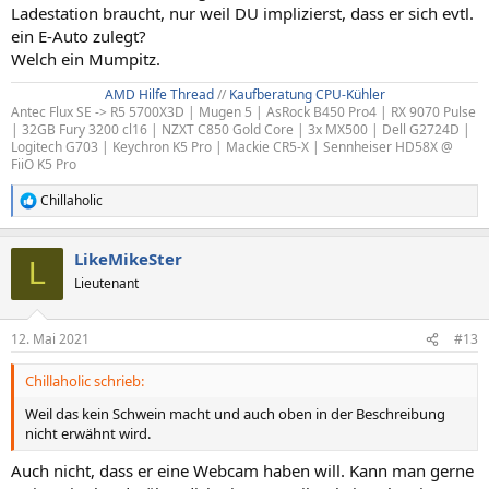
Ladestation braucht, nur weil DU implizierst, dass er sich evtl.
ein E-Auto zulegt?
Welch ein Mumpitz.
AMD Hilfe Thread
//
Kaufberatung CPU-Kühler
Antec Flux SE -> R5 5700X3D | Mugen 5 | AsRock B450 Pro4 | RX 9070 Pulse
| 32GB Fury 3200 cl16 | NZXT C850 Gold Core | 3x MX500 | Dell G2724D |
Logitech G703 | Keychron K5 Pro | Mackie CR5-X | Sennheiser HD58X @
FiiO K5 Pro
Chillaholic
R
e
a
LikeMikeSter
k
L
t
Lieutenant
i
o
n
12. Mai 2021
#13
e
n
Chillaholic schrieb:
:
Weil das kein Schwein macht und auch oben in der Beschreibung
nicht erwähnt wird.
Auch nicht, dass er eine Webcam haben will. Kann man gerne